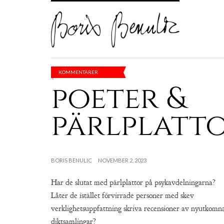
KOMMENTARER
poeter &
pärlplatt
BORIS BENULIC
NOVEMBER 2, 2023
Har de slutat med pärlplattor på psykavdelningarna?
Låter de istället förvirrade personer med skev
verklighetsuppfattning skriva recensioner av nyutkomn
diktsamlingar?