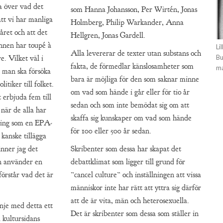
a över vad det
som Hanna Johansson, Per Wirtén, Jonas
att vi har manliga
Holmberg, Philip Warkander, Anna
året och att det
Hellgren, Jonas Gardell.
nnen har toupé à
Li
Alla levererar de texter utan substans och
e. Vilket väl i
Bu
fakta, de förmedlar känslosamheter som
ma
r man ska försöka
bara är möjliga för den som saknar minne
itiker till folket.
om vad som hände i går eller för tio år
erbjuda fem till
sedan och som inte bemödat sig om att
l när de alla har
skaffa sig kunskaper om vad som hände
ling som en EPA-
för 100 eller 500 år sedan.
 kanske tillägga
inner jag det
Skribenter som dessa har skapat det
en använder en
debattklimat som ligger till grund för
förstår vad det är
”cancel culture” och inställningen att vissa
människor inte har rätt att yttra sig därför
att de är vita, män och heterosexuella.
inje med detta ett
Det är skribenter som dessa som ställer in
a kultursidans