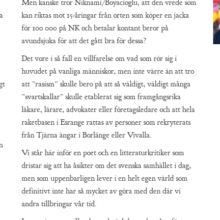
Men kanske tror Niknami/Boyacioglu, att den vrede som
a
kan riktas mot 15-åringar från orten som köper en jacka
för 100 000 på NK och betalar kontant beror på
avundsjuka för att det gått bra för dessa?
Det vore i så fall en villfarelse om vad som rör sig i
huvudet på vanliga människor, men inte värre än att tro
gt
att ”rasism” skulle bero på att så väldigt, väldigt många
”svartskallar” skulle etablerat sig som framgångsrika
läkare, lärare, advokater eller företagsledare och att hela
raketbasen i Esrange rattas av personer som rekryterats
från Tjärna ängar i Borlänge eller Vivalla.
n
Vi står här inför en poet och en litteraturkritiker som
dristar sig att ha åsikter om det svenska samhället i dag,
men som uppenbarligen lever i en helt egen värld som
definitivt inte har så mycket av göra med den där vi
andra tillbringar vår tid.