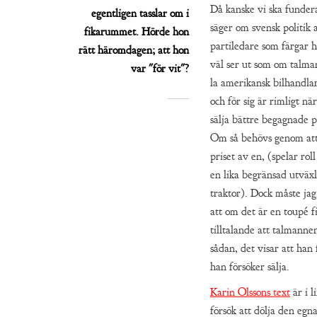
Då kanske vi ska funder
egentligen tasslar om i
säger om svensk politik 
fikarummet. Hörde hon
partiledare som färgar h
rätt häromdagen; att hon
väl ser ut som om talma
var "för vit"?
la amerikansk bilhandlar
och för sig är rimligt nä
sälja bättre begagnade pol
Om så behövs genom att 
priset av en, (spelar rol
en lika begränsad utväx
traktor). Dock måste jag
att om det är en toupé f
tilltalande att talmann
sådan, det visar att han 
han försöker sälja.
Karin Olssons text
är i l
försök att dölja den egn