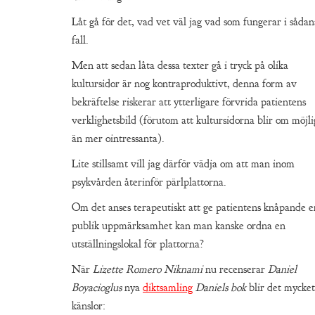
Låt gå för det, vad vet väl jag vad som fungerar i sådan
fall.
Men att sedan låta dessa texter gå i tryck på olika
kultursidor är nog kontraproduktivt, denna form av
bekräftelse riskerar att ytterligare förvrida patientens
verklighetsbild (förutom att kultursidorna blir om möjli
än mer ointressanta).
Lite stillsamt vill jag därför vädja om att man inom
psykvården återinför pärlplattorna.
Om det anses terapeutiskt att ge patientens knåpande e
publik uppmärksamhet kan man kanske ordna en
utställningslokal för plattorna?
När
Lizette Romero Niknami
nu recenserar
Daniel
Boyacioglus
nya
diktsamling
Daniels bok
blir det mycket
känslor: