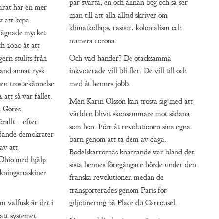
par svarta, en och annan bög och så ser
arat har en mer
man till att alla alltid skriver om
v att köpa
klimatkollaps, rasism, kolonialism och
n ägnade mycket
numera corona.
ch 2020 åt att
ern stulits från
Och vad händer? De otacksamma
and annat rysk
inkvoterade vill bli fler. De vill till och
 en trosbekännelse
med åt hennes jobb.
att så var fallet.
Men Karin Olsson kan trösta sig med att
l Gores
världen blivit skonsammare mot sådana
allt – efter
som hon. Förr åt revolutionen sina egna
edande demokrater
barn genom att ta dem av daga.
av att
Bödelskärrornas knarrande var bland det
 Ohio med hjälp
sista hennes föregångare hörde under den
äkningsmaskiner
franska revolutionen medan de
transporterades genom Paris för
 valfusk är det i
giljotinering på Place du Carrousel.
 att systemet