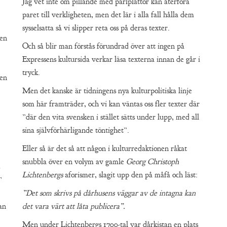
Jag vet inte om pillande med pärlplattor kan återföra
paret till verkligheten, men det lär i alla fall hålla dem
sysselsatta så vi slipper reta oss på deras texter.
den
Och så blir man förstås förundrad över att ingen på
Expressens kultursida verkar läsa texterna innan de går i
tryck.
men
Men det kanske är tidningens nya kulturpolitiska linje
som här framträder, och vi kan väntas oss fler texter där
”där den vita svensken i stället sätts under lupp, med all
sina självförhärligande töntighet”.
Eller så är det så att någon i kulturredaktionen råkat
snubbla över en volym av gamle
Georg Christoph
Lichtenbergs
aforismer, slagit upp den på måfå och läst:
”
”Det som skrivs på dårhusens väggar av de intagna kan
an
det vara värt att låta publicera”.
Men under Lichtenbergs 1700-tal var dårkistan en plats