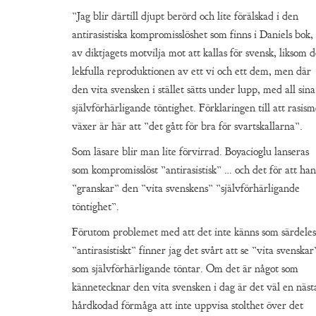
”Jag blir därtill djupt berörd och lite förälskad i den
antirasistiska kompromisslöshet som finns i Daniels bok,
av diktjagets motvilja mot att kallas för svensk, liksom 
lekfulla reproduktionen av ett vi och ett dem, men där
den vita svensken i stället sätts under lupp, med all sina
självförhärligande töntighet. Förklaringen till att rasis
växer är här att ”det gått för bra för svartskallarna”.
Som läsare blir man lite förvirrad. Boyacioglu lanseras
som kompromisslöst ”antirasistisk” … och det för att han
”granskar” den ”vita svenskens” ”självförhärligande
töntighet”.
Förutom problemet med att det inte känns som särdeles
”antirasistiskt” finner jag det svårt att se ”vita svenskar
som självförhärligande töntar. Om det är något som
kännetecknar den vita svensken i dag är det väl en näst
hårdkodad förmåga att inte uppvisa stolthet över det