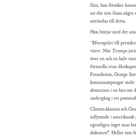
flint, hon försöker kamm
att där inte finns några
användas till detta.
Hon börjar med det ame
”Efterspelet till preside
värre. När Trumps juri
över en och en halv tim
förmedla rena dårskaper
Foundation, George Soro
kommunistpengar stulit 
slutscenen i en fars om 
undergång i ett postmod
Clinton-klanens och Geo
inflytande i amerikansk p
egentligen inget man b
diskutera*. Heller inte 