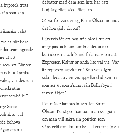
debatter med dem som inte har rätt
a hypotek trots
hudfärg eller kön. Eller tro.
 strån som kan
Så varför vänder sig Karin Olsson nu mot
det hon själv skapat?
rikanska valet:
Givetvis för att hon står näst i tur att
ntvalet blir bara
angripas, och hon hör hur det talas i
diska team ägnade
korridorerna och bland frilansare om att
me åt att
Expressen Kultur är ändå lite väl vit. Var
, som att Clinton
är representativiteten? Kan verkligen
s och utländska
sidan ledas av en vit äppelkindad kvinna
valet, var det som
som ser ut som Anna från Bullerbyn i
demokratins
vuxen ålder?
ernt samhälle.”
Det måste kännas bittert för Karin
rge Soros
Olsson. Först gör hon som man ska göra
olitik är väl
om man vill säkra sin position som
orde behöva
vänsterliberal kulturchef – kvoterar in ett
frågan om att