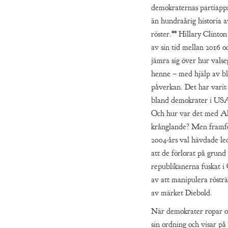
demokraternas partiapp
än hundraårig historia a
röster.** Hillary Clinto
av sin tid mellan 2016 o
jämra sig över hur valseg
henne – med hjälp av bl
påverkan. Det har varit
bland demokrater i USA 
Och hur var det med A
krånglande? Men framför
2004-års val hävdade l
att de förlorat på grund 
republikanerna fuskat i
av att manipulera röstr
av märket Diebold.
När demokrater ropar om
sin ordning och visar på