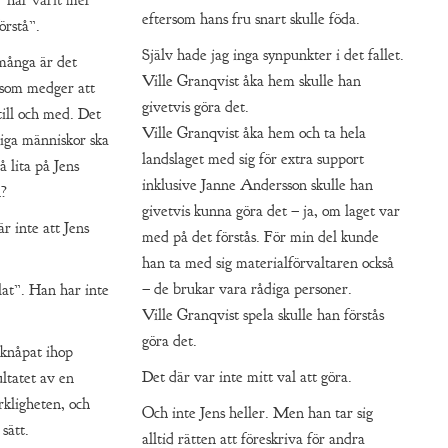
 ”har varit mer
eftersom hans fru snart skulle föda.
örstå”.
Själv hade jag inga synpunkter i det fallet.
 många är det
Ville Granqvist åka hem skulle han
n som medger att
givetvis göra det.
till och med. Det
Ville Granqvist åka hem och ta hela
rliga människor ska
landslaget med sig för extra support
å lita på Jens
inklusive Janne Andersson skulle han
n?
givetvis kunna göra det – ja, om laget var
är inte att Jens
med på det förstås. För min del kunde
han ta med sig materialförvaltaren också
– de brukar vara rådiga personer.
lat”. Han har inte
Ville Granqvist spela skulle han förstås
göra det.
 knåpat ihop
Det där var inte mitt val att göra.
ultatet av en
erkligheten, och
Och inte Jens heller. Men han tar sig
sätt.
alltid rätten att föreskriva för andra