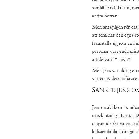
samhälle och kultur; men
andra herrar.
Men antagligen rör det s
att tona ner den egna ro
framställa sig som en i
personer vars enda misst
att de varit “naiva”.
Men Jens var aldrig en 
var en av dess anförare.
Sankte jens 
Jens ursäkt kom i samb
masskjutning i Farsta. De
omgående skriva en arti
kultursida där han gjor