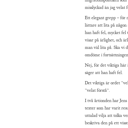
migrationspolitiken som
misslyckad än jag velat f
Ett elegant grepp – för
lättare att lita på någo
han haft fel, mycket fel 
visar på ärlighet, och ä
man väl lita på. Ska vi d
omdöme i fortsättninge
Nej, för det viktiga här 
säger att han haft fel.
Det viktiga är ordet ”ve
”velat förstå”.
I två årtionden har Jens
texter som har varit res
uttalad vilja att tolka v
beskriva den på ett visst 