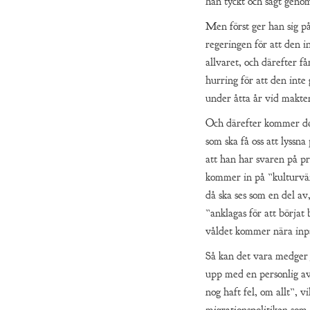
han tyckt och sagt geno
Men först ger han sig p
regeringen för att den in
allvaret, och därefter f
hurring för att den inte
under åtta år vid makte
Och därefter kommer det
som ska få oss att lyssna
att han har svaren på 
kommer in på ”kulturvä
då ska ses som en del av
”anklagas för att börjat 
våldet kommer nära inpå
Så kan det vara medger J
upp med en personlig av
nog haft fel, om allt”, v