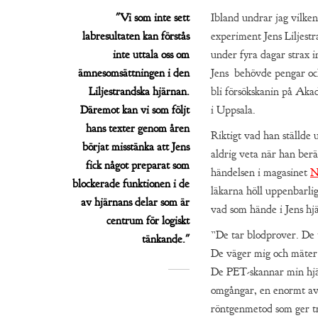
"Vi som inte sett
Ibland undrar jag vilken
labresultaten kan förstås
experiment Jens Liljest
inte uttala oss om
under fyra dagar strax i
ämnesomsättningen i den
Jens behövde pengar oc
Liljestrandska hjärnan.
bli försökskanin på Aka
Däremot kan vi som följt
i Uppsala.
hans texter genom åren
Riktigt vad han ställde 
börjat misstänka att Jens
aldrig veta när han ber
fick något preparat som
händelsen i magasinet
N
blockerade funktionen i de
läkarna höll uppenbarlig
av hjärnans delar som är
vad som hände i Jens hj
centrum för logiskt
”De tar blodprover. De 
tänkande."
De väger mig och mäter 
De PET-skannar min hjär
omgångar, en enormt a
röntgenmetod som ger t