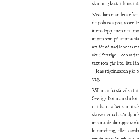
skanning kostar hundrat
Visst kan man leta efter 
de politiska positioner J
årens lopp, men det fin
annan som på samma sät
att förstå vad landets m
ske i Sverige – och seda
text som går lite, lite l
– Jens stigfinnaren går 
väg.
Vill man förstå vilka far
Sverige bör man därför 
när han nu ber om ursäkt
skriverier och ståndpun
ana att de däruppe tän
kursändring, eller kanske
rädda sin plånbok och fo