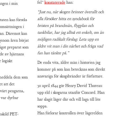
fel”
konstaterade
han:
ingen i min
“Just nu, när skogen brinner överallt och
alla försöker hitta en syndabock för
taten kan förstås
bristen på brandmän, flygplan och
somsättningen i
tankbilar, har jag alltså ett enkelt, om än
nan. Däremot kan
möjligen radikalt förslag: Leta upp en
 genom åren börjat
äldre vit man i din närhet och fråga vad
något preparat som
fan han tänkte på.”
 de av hjärnans
 logiskt
De enda vita, äldre män i historien jag
kommer på som kan betecknas som direkt
ansvariga för skogsbränder är författare.
g meddela dem som
t att det
30 april 1844 gör Henry David Thoreau
 värt pengarna,
upp eld i skogarna utanför Concord. Han
 var dyrbar
har slagit läger där och vill laga till lite
soppa.
Han förlorar kontrollen över lägerelden
enskild PET-