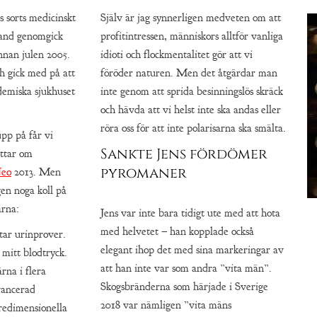
s sorts medicinskt
Själv är jag synnerligen medveten om att
rand genomgick
profitintressen, människors alltför vanliga
nnan julen 2005.
idioti och flockmentalitet gör att vi
h gick med på att
föröder naturen. Men det åtgärdar man
demiska sjukhuset
inte genom att sprida besinningslös skräck
och hävda att vi helst inte ska andas eller
röra oss för att inte polarisarna ska smälta.
upp på får vi
Sankte Jens fördömer
ättar om
pyromaner
eo
2013. Men
en noga koll på
ärna:
Jens var inte bara tidigt ute med att hota
med helvetet – han kopplade också
tar urinprover.
elegant ihop det med sina markeringar av
mitt blodtryck.
att han inte var som andra ”vita män”.
na i flera
Skogsbränderna som härjade i Sverige
vancerad
2018 var nämligen ”vita mäns
redimensionella