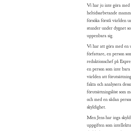
Vi har ju inte göra med
heltidsarbetande mamm
försöka förstå världen u
stunder under dygnet som
uppenbara sig.
Vi har att göra med en
författare, en person so
redaktionschef på Expres
en person som inte bara h
världen att förutsättnin
fakta och analysera dess
förutsättningslöst som möj
och med en sådan perso
skyldighet.
Men Jens har inga skyld
uppgiften som intellektue