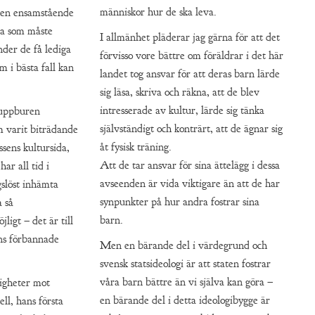
människor hur de ska leva.
 en ensamstående
a som måste
I allmänhet pläderar jag gärna för att det
nder de få lediga
förvisso vore bättre om föräldrar i det här
 i bästa fall kan
landet tog ansvar för att deras barn lärde
sig läsa, skriva och räkna, att de blev
intresserade av kultur, lärde sig tänka
 uppburen
självständigt och konträrt, att de ägnar sig
m varit biträdande
åt fysisk träning.
sens kultursida,
Att de tar ansvar för sina ättelägg i dessa
ar all tid i
avseenden är vida viktigare än att de har
gslöst inhämta
synpunkter på hur andra fostrar sina
a så
barn.
ligt – det är till
ns förbannade
Men en bärande del i värdegrund och
svensk statsideologi är att staten fostrar
våra barn bättre än vi själva kan göra –
igheter mot
en bärande del i detta ideologibygge är
ll, hans första