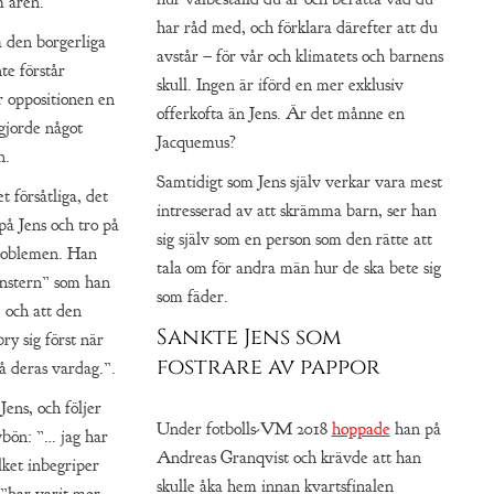
m åren.
har råd med, och förklara därefter att du
å den borgerliga
avstår – för vår och klimatets och barnens
te förstår
skull. Ingen är iförd en mer exklusiv
år oppositionen en
offerkofta än Jens. Är det månne en
 gjorde något
Jacquemus?
n.
Samtidigt som Jens själv verkar vara mest
 försåtliga, det
intresserad av att skrämma barn, ser han
 på Jens och tro på
sig själv som en person som den rätte att
problemen. Han
tala om för andra män hur de ska bete sig
nstern” som han
som fäder.
, och att den
Sankte Jens som
bry sig först när
fostrare av pappor
 deras vardag.”.
ens, och följer
Under fotbolls-VM 2018
hoppade
han på
bön: ”… jag har
Andreas Granqvist och krävde att han
ilket inbegriper
skulle åka hem innan kvartsfinalen