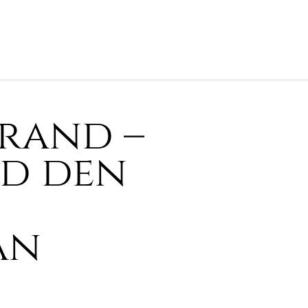
trand –
rd den
an