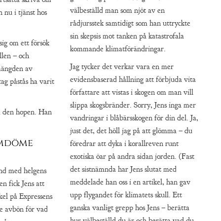
välbeställd man som njöt av en
 nu i tjänst hos
rådjursstek samtidigt som han uttryckte
sin skepsis mot tanken på katastrofala
ig om ett försök
kommande klimatförändringar.
llen – och
Jag tycker det verkar vara en mer
 mängden av
evidensbaserad hållning att förbjuda vita
ag påstås ha varit
författare att vistas i skogen om man vill
slippa skogsbränder. Sorry, Jens inga mer
i den hopen. Han
vandringar i blåbärsskogen för din del. Ja,
just det, det höll jag på att glömma – du
omdöme
föredrar att dyka i korallreven runt
exotiska öar på andra sidan jorden. (Fast
det sistnämnda har Jens slutat med
and med helgens
meddelade han oss i en artikel, han gav
n fick Jens att
upp flygandet för klimatets skull. Ett
kel på Expressens
ganska vanligt grepp hos Jens – berätta
de avbön för vad
hur välbeställd du är och berätta vad du