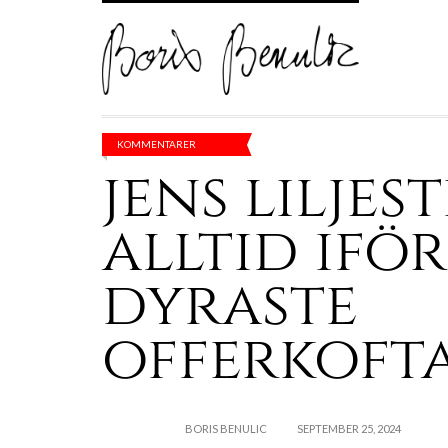
KOMMENTARER
jens liljes
alltid ifö
dyraste
offerkoft
BORIS BENULIC
SEPTEMBER 25, 2024