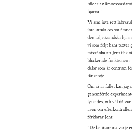
bilder av ämnesomsättn
hjärna.”
Vi som inte sett labresul
inte uttala oss om ämne
den Liljestrandska hjär
vi som följt hans texter
misstänka att Jens fick 
blockerade funktionen i
delar som är centrum för
tänkande.
Om så är fallet kan ja
genomförde experimente
lyckades, och väl då var
även om efterkontrollen
förklarar Jens:
”De berättar att varje 