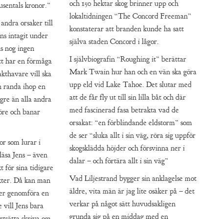
och 150 hektar skog brinner upp och
usentals kronor.”
lokaltidningen “The Concord Freeman”
andra orsaker till
konstaterar att branden kunde ha satt
ens intagit under
själva staden Concord i lågor.
ns nog ingen
I självbiografin “Roughing it” berättar
t har en förmåga
Mark Twain hur han och en vän ska göra
akthavare vill ska
upp eld vid Lake Tahoe. Det slutar med
n randa ihop en
att de får fly ut till sin lilla båt och där
ängre än alla andra
med fascinerad fasa betrakta vad de
före och banar
orsakat: “en förblindande eldstorm” som
de ser “sluka allt i sin väg, röra sig uppför
or som lurar i
skogsklädda höjder och försvinna ner i
läsa Jens – även
dalar – och förtära allt i sin väg”
 för sina tidigare
Vad Liljestrand bygger sin anklagelse mot
kter. Då kan man
äldre, vita män är jag lite osäker på – det
ker genomföra en
verkar på något sätt huvudsakligen
 vill Jens bara
grunda sig på en middag med en
rtsätta skriva om