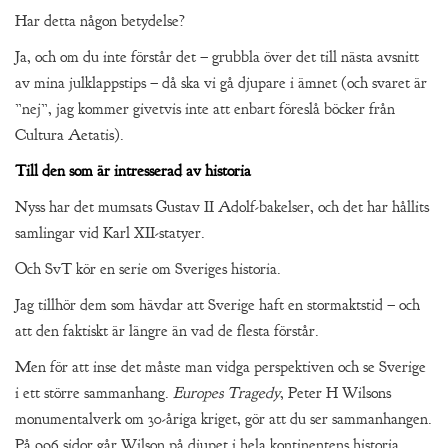
Har detta någon betydelse?
Ja, och om du inte förstår det – grubbla över det till nästa avsnitt
av mina julklappstips – då ska vi gå djupare i ämnet (och svaret är
”nej”, jag kommer givetvis inte att enbart föreslå böcker från
Cultura Aetatis).
Till den som är intresserad av historia
Nyss har det mumsats Gustav II Adolf-bakelser, och det har hållits
samlingar vid Karl XII-statyer.
Och SvT kör en serie om Sveriges historia.
Jag tillhör dem som hävdar att Sverige haft en stormaktstid – och
att den faktiskt är längre än vad de flesta förstår.
Men för att inse det måste man vidga perspektiven och se Sverige
i ett större sammanhang.
Europes Tragedy
, Peter H Wilsons
monumentalverk om 30-åriga kriget, gör att du ser sammanhangen.
På 996 sidor går Wilson på djupet i hela kontinentens historia