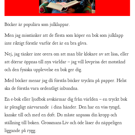
Böcker är populära som julklappar.
Men jag misstänker att de flesta som köper en bok som julklapp
inte riktigt förstår varför det är en bra gåva.
Nej, jag tänker inte orera om att man blir klokare av att läsa, eller
att dörrar öppnas till nya världar – jag vill lovprisa det motstånd
och den fysiska upplevelse en bok ger dig.
Med böcker menar jag då förstås böcker tryckta på papper. Helst
ska de förstås vara ordentligt inbundna.
En e-bok eller ljudbok avskärmar dig från världen – en tryckt bok
är påtagligt närvarande i dina händer. Den har en viss tyngd,
kanske till och med en doft. Du måste anpassa din kropp och
ställning till boken. Grossmans Liv och öde läser du näppeligen
liggande på rygg.