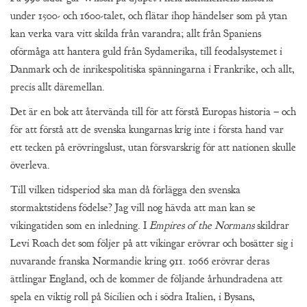
under 1500- och 1600-talet, och flätar ihop händelser som på ytan
kan verka vara vitt skilda från varandra; allt från Spaniens
oförmåga att hantera guld från Sydamerika, till feodalsystemet i
Danmark och de inrikespolitiska spänningarna i Frankrike, och allt,
precis allt däremellan.
Det är en bok att återvända till för att förstå Europas historia – och
för att förstå att de svenska kungarnas krig inte i första hand var
ett tecken på erövringslust, utan försvarskrig för att nationen skulle
överleva.
Till vilken tidsperiod ska man då förlägga den svenska
stormaktstidens födelse? Jag vill nog hävda att man kan se
vikingatiden som en inledning. I
Empires of the Normans
skildrar
Levi Roach det som följer på att vikingar erövrar och bosätter sig i
nuvarande franska Normandie kring 911. 1066 erövrar deras
ättlingar England, och de kommer de följande århundradena att
spela en viktig roll på Sicilien och i södra Italien, i Bysans,