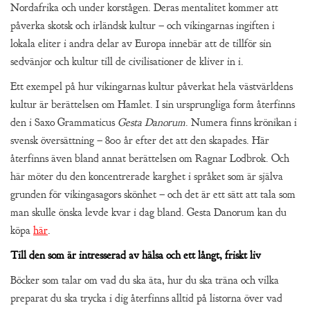
Nordafrika och under korstågen. Deras mentalitet kommer att
påverka skotsk och irländsk kultur – och vikingarnas ingiften i
lokala eliter i andra delar av Europa innebär att de tillför sin
sedvänjor och kultur till de civilisationer de kliver in i.
Ett exempel på hur vikingarnas kultur påverkat hela västvärldens
kultur är berättelsen om Hamlet. I sin ursprungliga form återfinns
den i Saxo Grammaticus
Gesta Danorum
. Numera finns krönikan i
svensk översättning – 800 år efter det att den skapades. Här
återfinns även bland annat berättelsen om Ragnar Lodbrok. Och
här möter du den koncentrerade karghet i språket som är själva
grunden för vikingasagors skönhet – och det är ett sätt att tala som
man skulle önska levde kvar i dag bland. Gesta Danorum kan du
köpa
här
.
Till den som är intresserad av hälsa och ett långt, friskt liv
Böcker som talar om vad du ska äta, hur du ska träna och vilka
preparat du ska trycka i dig återfinns alltid på listorna över vad