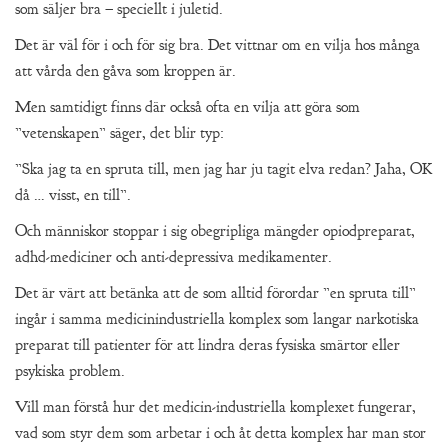
som säljer bra – speciellt i juletid.
Det är väl för i och för sig bra. Det vittnar om en vilja hos många
att vårda den gåva som kroppen är.
Men samtidigt finns där också ofta en vilja att göra som
”vetenskapen” säger, det blir typ:
”Ska jag ta en spruta till, men jag har ju tagit elva redan? Jaha, OK
då … visst, en till”.
Och människor stoppar i sig obegripliga mängder opiodpreparat,
adhd-mediciner och anti-depressiva medikamenter.
Det är värt att betänka att de som alltid förordar ”en spruta till”
ingår i samma medicinindustriella komplex som langar narkotiska
preparat till patienter för att lindra deras fysiska smärtor eller
psykiska problem.
Vill man förstå hur det medicin-industriella komplexet fungerar,
vad som styr dem som arbetar i och åt detta komplex har man stor