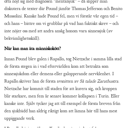
ofta nöjt sig med diagnosen ”mentalsjuk” – då slipper man
diskutera de texter där Pound jämför Thomas Jefferson och Benito
Mussolini. Kanske hade Pound fel, men vi förstår vår egen tid –
och hans – bättre om vi grubblar på vad han faktiskt skrev – och
inte nöjer oss med att andra ansåg honom vara sinnessjuk (av
bekvämlighetsskäll).
När kan man äta människokött?
Innan Pound blev galen i Rapallo, tog Nietzsche i samma lilla stad
de första stegen in i vad eftervärlden kom att betrakta som
sinnessjukdom eller demens eller galopperande nervklenhet. I
Rapallo.skriver han de första avsnitten av
Så talade Zarathustra
.
Nietzsche har kommit till staden för att kurera sig, och kroppen
blir starkare, men fem år senare kommer kollapsen i Turin. Eller
kanske inte. Själv tycker jag att till exempel de första breven från
den sjukbädd han aldrig riktigt kom att lämna hör till hans mest
uppiggande verk.