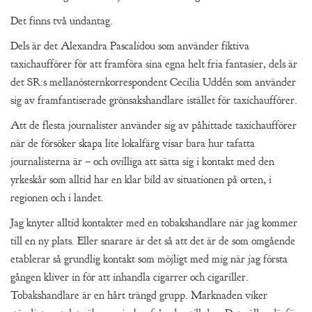
Det finns två undantag.
Dels är det Alexandra Pascalidou som använder fiktiva
taxichaufförer för att framföra sina egna helt fria fantasier, dels är
det SR:s mellanösternkorrespondent Cecilia Uddén som använder
sig av framfantiserade grönsakshandlare istället för taxichaufförer.
Att de flesta journalister använder sig av påhittade taxichaufförer
när de försöker skapa lite lokalfärg visar bara hur tafatta
journalisterna är – och ovilliga att sätta sig i kontakt med den
yrkeskår som alltid har en klar bild av situationen på orten, i
regionen och i landet.
Jag knyter alltid kontakter med en tobakshandlare när jag kommer
till en ny plats. Eller snarare är det så att det är de som omgående
etablerar så grundlig kontakt som möjligt med mig när jag första
gången kliver in för att inhandla cigarrer och cigariller.
Tobakshandlare är en hårt trängd grupp. Marknaden viker