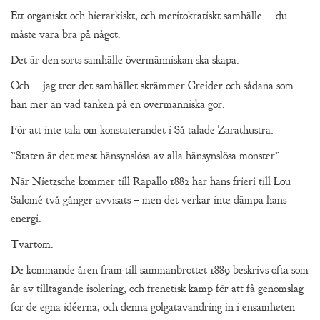
Ett organiskt och hierarkiskt, och meritokratiskt samhälle … du
måste vara bra på något.
Det är den sorts samhälle övermänniskan ska skapa.
Och … jag tror det samhället skrämmer Greider och sådana som
han mer än vad tanken på en övermänniska gör.
För att inte tala om konstaterandet i Så talade Zarathustra:
”Staten är det mest hänsynslösa av alla hänsynslösa monster”.
När Nietzsche kommer till Rapallo 1882 har hans frieri till Lou
Salomé två gånger avvisats – men det verkar inte dämpa hans
energi.
Tvärtom.
De kommande åren fram till sammanbrottet 1889 beskrivs ofta som
år av tilltagande isolering, och frenetisk kamp för att få genomslag
för de egna idéerna, och denna golgatavandring in i ensamheten