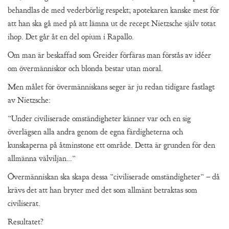
behandlas de med vederbörlig respekt; apotekaren kanske mest för
att han ska gå med på att lämna ut de recept Nietzsche själv totat
ihop. Det går åt en del opium i Rapallo.
Om man är beskaffad som Greider förfäras man förstås av idéer
om övermänniskor och blonda bestar utan moral.
Men målet för övermänniskans seger är ju redan tidigare fastlagt
av Nietzsche:
”Under civiliserade omständigheter känner var och en sig
överlägsen alla andra genom de egna färdigheterna och
kunskaperna på åtminstone ett område. Detta är grunden för den
allmänna välviljan…”
Övermänniskan ska skapa dessa ”civiliserade omständigheter” – då
krävs det att han bryter med det som allmänt betraktas som
civiliserat.
Resultatet?