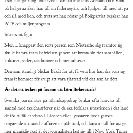
I sin lärargärning undervisar han om antikens Grekland och Rom,
på helgerna åker han till sin fädernegård och hjälper till med att gå
och slå med lien, och trots att han röstar på Folkpartiet bejakar han
ATP och miljonprogram.
Intressant figur.
Men … knappast den sorts person som Nietzsche såg framför sig
skulle hamra fram befrielsen genom att krossa sin tids samhällen,
kulturer, seder, traditioner och mentaliteter.
Den som ständigt blickar bakåt för att få veta hur han ska röra sig
framåt kommer för evigt att vara fjättrad vid det som är dött.
Är det ett tecken på fascism att bära Birkenstock?
Svenska journalister på utlandsuppdrag brukar ofta hänvisa till
samtal med taxichaufförer när de ska förklara situationen i det land
de för tillfället vistas i. Läsaren eller lyssnaren inser ganska
omgående att taxichauffören är påhittad, och bara är till för att ge
mer mänsklig röst åt det journalisten läst sig till i New York Times.