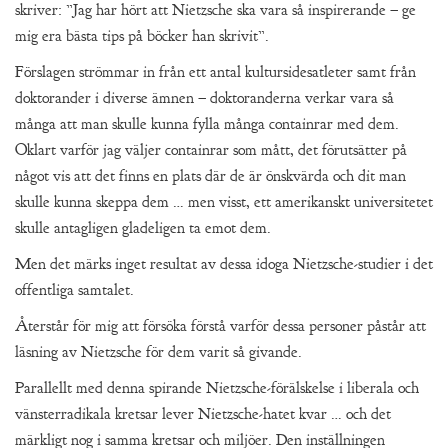
skriver: ”Jag har hört att Nietzsche ska vara så inspirerande – ge
mig era bästa tips på böcker han skrivit”.
Förslagen strömmar in från ett antal kultursidesatleter samt från
doktorander i diverse ämnen – doktoranderna verkar vara så
många att man skulle kunna fylla många containrar med dem.
Oklart varför jag väljer containrar som mått, det förutsätter på
något vis att det finns en plats där de är önskvärda och dit man
skulle kunna skeppa dem … men visst, ett amerikanskt universitetet
skulle antagligen gladeligen ta emot dem.
Men det märks inget resultat av dessa idoga Nietzsche-studier i det
offentliga samtalet.
Återstår för mig att försöka förstå varför dessa personer påstår att
läsning av Nietzsche för dem varit så givande.
Parallellt med denna spirande Nietzsche-förälskelse i liberala och
vänsterradikala kretsar lever Nietzsche-hatet kvar … och det
märkligt nog i samma kretsar och miljöer. Den inställningen