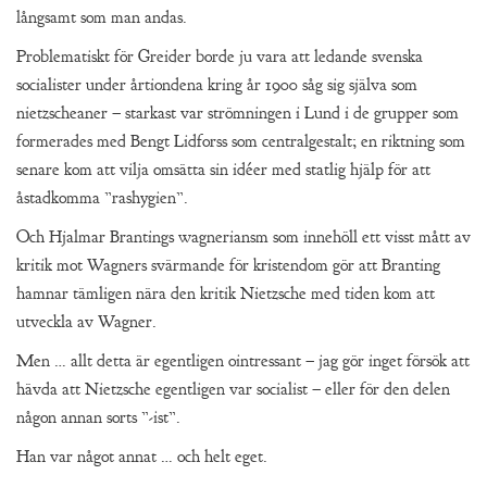
långsamt som man andas.
Problematiskt för Greider borde ju vara att ledande svenska
socialister under årtiondena kring år 1900 såg sig själva som
nietzscheaner – starkast var strömningen i Lund i de grupper som
formerades med Bengt Lidforss som centralgestalt; en riktning som
senare kom att vilja omsätta sin idéer med statlig hjälp för att
åstadkomma ”rashygien”.
Och Hjalmar Brantings wagneriansm som innehöll ett visst mått av
kritik mot Wagners svärmande för kristendom gör att Branting
hamnar tämligen nära den kritik Nietzsche med tiden kom att
utveckla av Wagner.
Men … allt detta är egentligen ointressant – jag gör inget försök att
hävda att Nietzsche egentligen var socialist – eller för den delen
någon annan sorts ”-ist”.
Han var något annat … och helt eget.