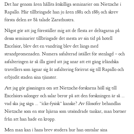
Det har genom åren hållits åtskilliga seminarier om Nietzsche i
Rapallo. Här tillbringade han ju åren 1882 och 1883 och skrev
första delen av Så talade Zarathustra.
Något gör att jag föreställer mig att de flesta av deltagarna på
dessa seminarier tillbringade det mesta av sin tid på hotell
Excelsior, blev det en vandring blev det längs med
strandpromenaden. Numera asfalterad istället för stenlagd – och
asfalteringen är så illa gjord att jag anar att ett gäng irländska
travellers som ägnar sig åt asfaltering förirrat sig till Rapallo och
erbjudit staden sina tjänster.
Att jag gör gissningen om att Nietzsche-forskarna höll sig till
Excelsiors salonger och salar beror på att den forskningen är så …
vad ska jag säga … ”icke-fysisk” kanske? Av filosofer behandlas
Nietzsche som en stor hjärna som utsöndrade tankar, man bortser
från att han hade en kropp.
Men man kan i hans brev studera hur han omtalar sina