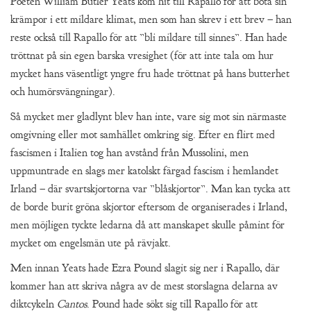
Poeten William Butler Yeats kom hit till Rapallo för att bota sin
krämpor i ett mildare klimat, men som han skrev i ett brev – han
reste också till Rapallo för att ”bli mildare till sinnes”. Han hade
tröttnat på sin egen barska vresighet (för att inte tala om hur
mycket hans väsentligt yngre fru hade tröttnat på hans butterhet
och humörsvängningar).
Så mycket mer gladlynt blev han inte, vare sig mot sin närmaste
omgivning eller mot samhället omkring sig. Efter en flirt med
fascismen i Italien tog han avstånd från Mussolini, men
uppmuntrade en slags mer katolskt färgad fascism i hemlandet
Irland – där svartskjortorna var ”blåskjortor”. Man kan tycka att
de borde burit gröna skjortor eftersom de organiserades i Irland,
men möjligen tyckte ledarna då att manskapet skulle påmint för
mycket om engelsmän ute på rävjakt.
Men innan Yeats hade Ezra Pound slagit sig ner i Rapallo, där
kommer han att skriva några av de mest storslagna delarna av
diktcykeln
Cantos
. Pound hade sökt sig till Rapallo för att