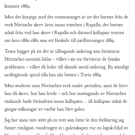
kommer 1889.
Men det knepiga med det resonemanget är att det bortser från de
verk Nietzsche skrev åren innan vistelsen i Rapallo, det bortser
också från vad han skrev i Rapallo och därmed kollapsar teorien
om åren 1880-1882 som ett förskalv till jordbävningen 1889.
Tesen bygger på att det är tilltagande isolering som försämrar
Nietzsches mentala hälsa – vilket i sin tur förvärrar de fysiska
problemen – vilket då leder till ökande social isolering. En ständigt
nedåtgående spiral tills han når botten i Turin 1889.
Men studerar man Nietzsches verk under perioden, samt de brev
han då skrev, hur han levde – och hur mottagande av Nietzsches
tänkande hade förändrats innan kollapsen … då kollapsar också de
gängse tolkningar av varför han blev galen.
Jag har ännu inte stött på en text som lutar åt den förklaring jag
finner rimligast; vandringen in i galenskapen var en logisk följd av