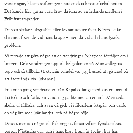
vandringar, liksom skiftningen i väderlek och naturförhållanden.
Det kunde lika gärna vara brev skrivna av en ledande medlem i
Friluftsfrämjandet.
De som skriver biografier eller levnadstexter över Nietzsche är
däremot fixerade vid hans kropp – men då vid alla hans fysiska
problem.
Vi testade att göra några av de vandringar Nietzsche förtäljer om i
breven. Dels vandringen upp till helgedomen på Monteallegros
topp och så tillbaka (trots min svindel var jag frestad att gå med på
att återvända via linbanan).
En annan gång vandrade vi från Rapallo, längs med kusten bort till
Portofino och förbi, en vandring på lite mer än en mil. Men sedan
skulle vi tillbaka, och även då gick vi i filosofens fotspår, och valde
en väg lite mer inåt landet, och på högre höjd.
Dessa turer och några till fick mig att förstå vilken fysiskt robust
person Nietzsche var, och i hans brev framgår tydligt hur han