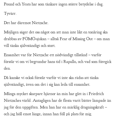
Pound och Yeats har som tänkare ingen större betydelse i dag.
Tyvärr.
Det har däremot Nietzsche.
Möjligen säger det oss något om att man inte likt en tonåring ska
drabbas av FOMO-sjukan – alltså Fear of Missing Out – om man
vill tänka självständigt och stort.
Ensamhet var för Nietzsche ett nödvändigt tillstånd – varför
förstår vi om vi begrundar hans tid i Rapallo, och vad som föregick
den.
Då kanske vi också förstår varför vi inte ska rädas att tänka
självständigt, även om det i sig kan leda till ensamhet.
Många mycket skarpare hjärnor än min har gått in i Friedrich
Nietzsches värld. Antagligen har de flesta varit bättre lämpade än
jag för den uppgiften. Men han har en märklig dragningskraft –
och jag höll emot länge, innan han föll på plats för mig.