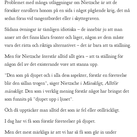
Problemet med många utläggningar om Nietzsche är att de
försöker enrollera honom på en sida i något pågående krig, det må
sedan föras vid tangentbordet eller i skyttegraven.
Sådana övningar är tämligen idiotiska – de innebär ju att man
anser att det finns klara fronter och läger, någon av dem måste
vara det rätta och riktiga alternativet – det är bara att ta ställning.
Men för Nietzsche återstår alltid allt göra – att ta ställning för
någon del av det existerande vore att stanna upp.
”Den som på djupet och i alla dess aspekter, förstår en företeelse
blir den sällan trogen”, säger Nietzsche i
Mänskligt, Alltför
mänskligt
. Den som i verklig mening förstår något har bringat det
som funnits på ”djupet upp i ljuset”.
Och då upptäcker man alltid det som är fel eller otillräckligt.
I dag har vi få som förstår företeelser på djupet.
Men det mest märkliga är att vi har så få som går in under