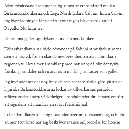
Men tobakshandlaren menar sig kunna se ett samband mellan
Birkenstockbutikerna och Lega Nords ledare Salvini. Innan Salvini
tog över ledningen för partiet fanns ingen Birkenstockbutik i
Rapallo. Nu finns tre.
Detsamma gäller uppdykandet av eko-mat-butiker.
Tobakshandlaren ser både röstandet på Salvini samt skobutikerna
som ett uttryck för en ökande medvetenhet om att människor i
regionen vill leva mer i samklang med naturen; då blir det tyska
fotriktiga sandaler och ricotta utan märkliga tillsatser som gäller.
Jag invänder att det nog finns de som snarare skulle gissa på att de
liguriska Birkenstockbärarna lockas av tillverkarens påstådda
affärer under andra världskriget – sandalmodet skulle vara ett sätt
att signalera att man har en svart fascistisk själ.
Tobakshandlaren kliar sig i huvudet över mitt resonemang, och blir
än mer förvirrad när jag beskriver svensk miljörörelse för honom.