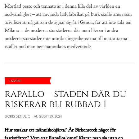
Mortlad pesto och tonnato är i denna lilla del av världen en
nödvändighet – att använda halvfabrikat på burk skulle anses som
ociviliserat, något som de ägnar sig åt i Genua, för att inte tala om
Milano … de moderna storstäderna där man liksom i andra
moderna storstäder inte mortlar ingredienserna till maträtterna …
istället mal man ner människors medvetande.
ESSÄER
rapallo – staden där du
riskerar bli rubbad 1
BORIS BENULIC
AUGUSTI 29, 2024
Hur smakar ett människohjärta? Är Birkenstock något för
fascistfötter? Vem var Rapallos kung? Klarar man sig utan en