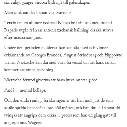
ska enligt gängse visdom bidragit till galenskapen.
Men tänk om det liksom var tvärtom?
Teorin om en alltmer isolerad Nietzsche från och med tiden i
Rapallo utgår från en anti-nietzschansk hållning; du ska sträva
efter massornas gunst.
Under den perioden etablerar han kontakt med och vinner
erkännande av Georges Brandes, August Strindberg och Hippolyte
Taine. Nietzsche kan därmed vara förvissad om att hans tankar
kommer att vinna spridning.
Nietzsche förstod givetvis att hans lycka nu var gjord.
Ändå … mental kollaps.
Och den enda rimliga förklaringen är att han insåg att de som
skulle sprida hans idéer inte höll måttet, och han skulle i sinom tid
tvingas att angripa dem också … precis som han en gång gått till
angrepp mot Wagner.