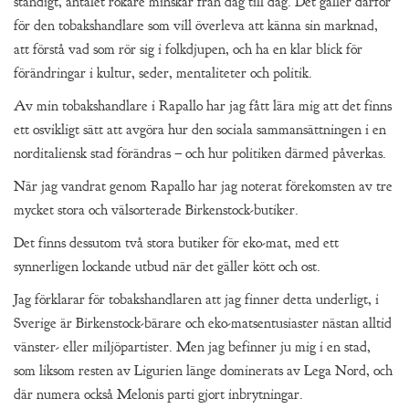
ständigt, antalet rökare minskar från dag till dag. Det gäller därför
för den tobakshandlare som vill överleva att känna sin marknad,
att förstå vad som rör sig i folkdjupen, och ha en klar blick för
förändringar i kultur, seder, mentaliteter och politik.
Av min tobakshandlare i Rapallo har jag fått lära mig att det finns
ett osvikligt sätt att avgöra hur den sociala sammansättningen i en
norditaliensk stad förändras – och hur politiken därmed påverkas.
När jag vandrat genom Rapallo har jag noterat förekomsten av tre
mycket stora och välsorterade Birkenstock-butiker.
Det finns dessutom två stora butiker för eko-mat, med ett
synnerligen lockande utbud när det gäller kött och ost.
Jag förklarar för tobakshandlaren att jag finner detta underligt, i
Sverige är Birkenstock-bärare och eko-matsentusiaster nästan alltid
vänster- eller miljöpartister. Men jag befinner ju mig i en stad,
som liksom resten av Ligurien länge dominerats av Lega Nord, och
där numera också Melonis parti gjort inbrytningar.