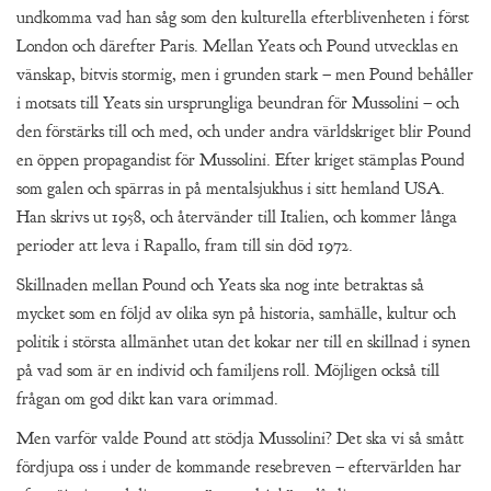
undkomma vad han såg som den kulturella efterblivenheten i först
London och därefter Paris. Mellan Yeats och Pound utvecklas en
vänskap, bitvis stormig, men i grunden stark – men Pound behåller
i motsats till Yeats sin ursprungliga beundran för Mussolini – och
den förstärks till och med, och under andra världskriget blir Pound
en öppen propagandist för Mussolini. Efter kriget stämplas Pound
som galen och spärras in på mentalsjukhus i sitt hemland USA.
Han skrivs ut 1958, och återvänder till Italien, och kommer långa
perioder att leva i Rapallo, fram till sin död 1972.
Skillnaden mellan Pound och Yeats ska nog inte betraktas så
mycket som en följd av olika syn på historia, samhälle, kultur och
politik i största allmänhet utan det kokar ner till en skillnad i synen
på vad som är en individ och familjens roll. Möjligen också till
frågan om god dikt kan vara orimmad.
Men varför valde Pound att stödja Mussolini? Det ska vi så smått
fördjupa oss i under de kommande resebreven – eftervärlden har