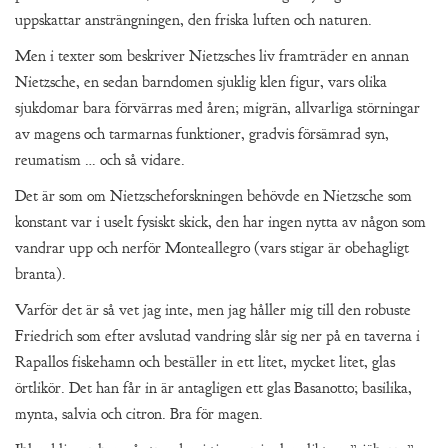
uppskattar ansträngningen, den friska luften och naturen.
Men i texter som beskriver Nietzsches liv framträder en annan
Nietzsche, en sedan barndomen sjuklig klen figur, vars olika
sjukdomar bara förvärras med åren; migrän, allvarliga störningar
av magens och tarmarnas funktioner, gradvis försämrad syn,
reumatism … och så vidare.
Det är som om Nietzscheforskningen behövde en Nietzsche som
konstant var i uselt fysiskt skick, den har ingen nytta av någon som
vandrar upp och nerför Monteallegro (vars stigar är obehagligt
branta).
Varför det är så vet jag inte, men jag håller mig till den robuste
Friedrich som efter avslutad vandring slår sig ner på en taverna i
Rapallos fiskehamn och beställer in ett litet, mycket litet, glas
örtlikör. Det han får in är antagligen ett glas Basanotto; basilika,
mynta, salvia och citron. Bra för magen.