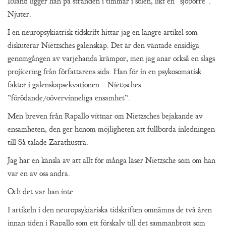
Ibland ligger han på stranden i timmar i solen, likt en ”sjöborre”.
Njuter.
I en neuropsykiatrisk tidskrift hittar jag en längre artikel som
diskuterar Nietzsches galenskap. Det är den väntade ensidiga
genomgången av varjehanda krämpor, men jag anar också en slags
projicering från författarens sida. Han för in en psykosomatisk
faktor i galenskapsekvationen – Nietzsches
”förödande/oövervinneliga ensamhet”.
Men breven från Rapallo vittnar om Nietzsches bejakande av
ensamheten, den ger honom möjligheten att fullborda inledningen
till Så talade Zarathustra.
Jag har en känsla av att allt för många läser Nietzsche som om han
var en av oss andra.
Och det var han inte.
I artikeln i den neuropsykiariska tidskriften omnämns de två åren
innan tiden i Rapallo som ett förskalv till det sammanbrott som