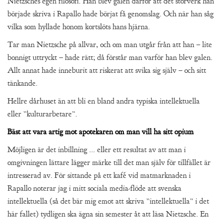
Nietzsches egen filosofi. Han blev galen därför att det storverk han
började skriva i Rapallo hade börjat få genomslag. Och när han såg
vilka som hyllade honom kortslöts hans hjärna.
Tar man Nietzsche på allvar, och om man utgår från att han – lite
bonnigt uttryckt – hade rätt; då förstår man varför han blev galen.
Allt annat hade inneburit att riskerat att svika sig själv – och sitt
tänkande.
Hellre dårhuset än att bli en bland andra typiska intellektuella
eller ”kulturarbetare”.
Bäst att vara artig mot apotekaren om man vill ha sitt opium
Möjligen är det inbillning ... eller ett resultat av att man i
omgivningen lättare lägger märke till det man själv för tillfället är
intresserad av. För sittande på ett kafé vid matmarknaden i
Rapallo noterar jag i mitt sociala media-flöde att svenska
intellektuella (så det bär mig emot att skriva ”intellektuella” i det
här fallet) tydligen ska ägna sin semester åt att läsa Nietzsche. En