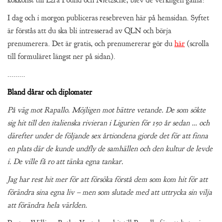
kokkonst till Ezra Pound och Nietzsche, blev de verkligen galna?
I dag och i morgon publiceras resebreven här på hemsidan. Syftet
är förstås att du ska bli intresserad av QLN och börja
prenumerera. Det är gratis, och prenumererar gör du
här
(scrolla
till formuläret längst ner på sidan).
.........
Bland dårar och diplomater
På väg mot Rapallo. Möjligen mot bättre vetande. De som sökte
sig hit till den italienska rivieran i Ligurien för 150 år sedan … och
därefter under de följande sex årtiondena gjorde det för att finna
en plats där de kunde undfly de samhällen och den kultur de levde
i. De ville få ro att tänka egna tankar.
Jag har rest hit mer för att försöka förstå dem som kom hit för att
förändra sina egna liv – men som slutade med att uttrycka sin vilja
att förändra hela världen.