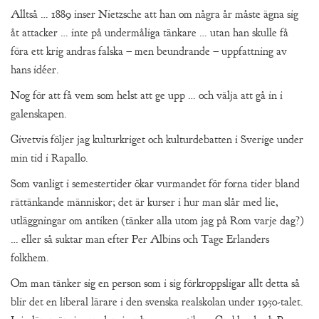
Alltså … 1889 inser Nietzsche att han om några år måste ägna sig
åt attacker … inte på undermåliga tänkare … utan han skulle få
föra ett krig andras falska – men beundrande – uppfattning av
hans idéer.
Nog för att få vem som helst att ge upp … och välja att gå in i
galenskapen.
Givetvis följer jag kulturkriget och kulturdebatten i Sverige under
min tid i Rapallo.
Som vanligt i semestertider ökar vurmandet för forna tider bland
rättänkande människor; det är kurser i hur man slår med lie,
utläggningar om antiken (tänker alla utom jag på Rom varje dag?)
… eller så suktar man efter Per Albins och Tage Erlanders
folkhem.
Om man tänker sig en person som i sig förkroppsligar allt detta så
blir det en liberal lärare i den svenska realskolan under 1950-talet.