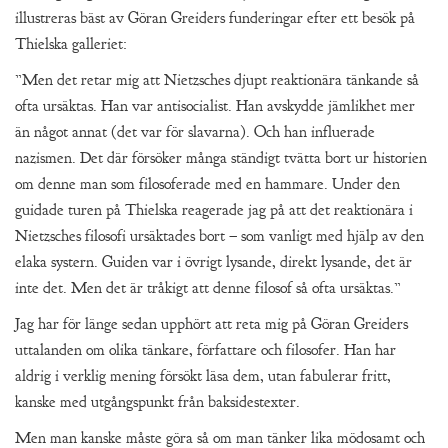
illustreras bäst av Göran Greiders funderingar efter ett besök på
Thielska galleriet:
”Men det retar mig att Nietzsches djupt reaktionära tänkande så
ofta ursäktas. Han var antisocialist. Han avskydde jämlikhet mer
än något annat (det var för slavarna). Och han influerade
nazismen. Det där försöker många ständigt tvätta bort ur historien
om denne man som filosoferade med en hammare. Under den
guidade turen på Thielska reagerade jag på att det reaktionära i
Nietzsches filosofi ursäktades bort – som vanligt med hjälp av den
elaka systern. Guiden var i övrigt lysande, direkt lysande, det är
inte det. Men det är tråkigt att denne filosof så ofta ursäktas.”
Jag har för länge sedan upphört att reta mig på Göran Greiders
uttalanden om olika tänkare, författare och filosofer. Han har
aldrig i verklig mening försökt läsa dem, utan fabulerar fritt,
kanske med utgångspunkt från baksidestexter.
Men man kanske måste göra så om man tänker lika mödosamt och