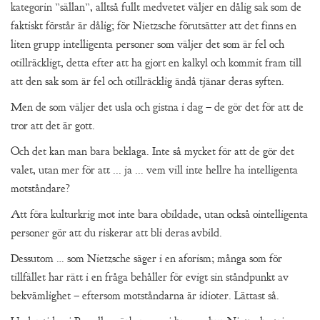
kategorin ”sällan”, alltså fullt medvetet väljer en dålig sak som de
faktiskt förstår är dålig; för Nietzsche förutsätter att det finns en
liten grupp intelligenta personer som väljer det som är fel och
otillräckligt, detta efter att ha gjort en kalkyl och kommit fram till
att den sak som är fel och otillräcklig ändå tjänar deras syften.
Men de som väljer det usla och gistna i dag – de gör det för att de
tror att det är gott.
Och det kan man bara beklaga. Inte så mycket för att de gör det
valet, utan mer för att ... ja ... vem vill inte hellre ha intelligenta
motståndare?
Att föra kulturkrig mot inte bara obildade, utan också ointelligenta
personer gör att du riskerar att bli deras avbild.
Dessutom … som Nietzsche säger i en aforism; många som för
tillfället har rätt i en fråga behåller för evigt sin ståndpunkt av
bekvämlighet – eftersom motståndarna är idioter. Lättast så.