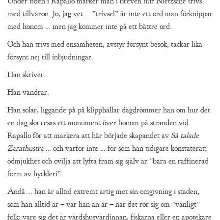
Under tiden i Rapallo märker man i breven hur Nietzsche trivs
med tillvaron. Jo, jag vet … ”trivsel” är inte ett ord man förknippar
med honom … men jag kommer inte på ett bättre ord.
Och han trivs med ensamheten, avstyr försynt besök, tackar lika
försynt nej till inbjudningar.
Han skriver.
Han vandrar.
Han solar, liggande på på klipphällar dagdrömmer han om hur det
en dag ska resas ett monument över honom på stranden vid
Rapallo för att markera att här började skapandet av
Så talade
Zarathustra
… och varför inte … för som han tidigare konstaterat;
ödmjukhet och ovilja att lyfta fram sig själv är ”bara en raffinerad
form av hyckleri”.
Ändå … han är alltid extremt artig mot sin omgivning i staden,
som han alltid är – var han än är – när det rör sig om ”vanligt”
folk; vare sig det är värdshusvärdinnan, fiskarna eller en apotekare