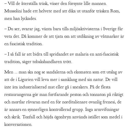
– Vill de återställa träsk, väser den försynte lille mannen.
Mussolini hade ett helvete med att dika ut utanför träsken Rom,
men han lyckades.
– Du ser, svarar jag, vänta bara tills miljöaktivisterna i Sverige får
veta det. Då kommer de att tjata om att utdikning av våtmarker är
en fascistisk tradition.
– I så fall är att bidra till spridandet av malaria en anti-fascistisk
tradition, säger tobakshandlaren trött.
Men … man ska nog se sandalerna och ekomaten som ett utslag av
att de i Ligurien vill leva mer i samklang med sin natur. De vill
inte äta industrialiserad mat eller gå i sneakers. På de flesta
restaurangerna gör man fortfarande peston och tonnaton på riktigt
och mortlar råvaran med en för norditalienare ovanlig frenesi, de
är annars en synnerligen kontrollerad grupp. Inga armviftningar
och skrik. Tonfall och höjda ögonbryn används istället som medel i
konversationen.