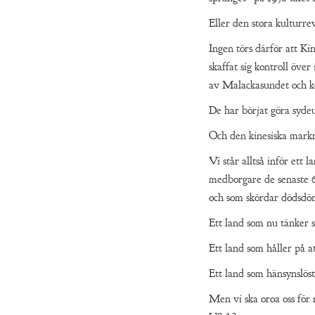
Eller den stora kulturre
Ingen törs därför att Ki
skaffat sig kontroll öve
av Malackasundet och ko
De har börjat göra sydeu
Och den kinesiska markna
Vi står alltså inför ett 
medborgare de senaste 60
och som skördar dödsdöm
Ett land som nu tänker 
Ett land som håller på a
Ett land som hänsynslös
Men vi ska oroa oss för 