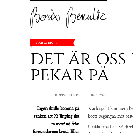
OKATEGORISERAT
det är oss
pekar på
BORIS BENULIC
JUNI 4, 2020
Ingen skulle komma på
Världspolitik numera bes
tanken att Xi Jinping ska
brott begångna mot rest
ta avstånd från
Ursäkterna har två direk
företrädarnas brott. Eller