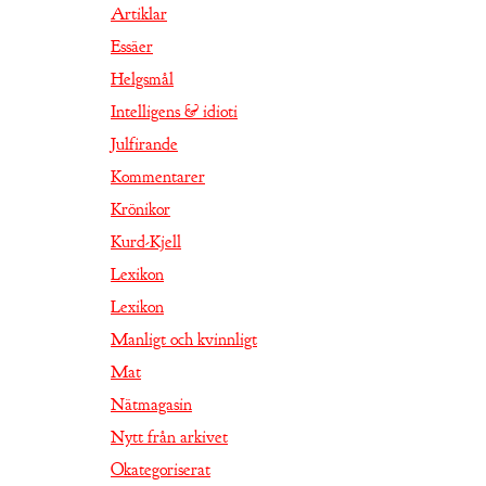
Artiklar
Essäer
Helgsmål
Intelligens & idioti
Julfirande
Kommentarer
Krönikor
Kurd-Kjell
Lexikon
Lexikon
Manligt och kvinnligt
Mat
Nätmagasin
Nytt från arkivet
Okategoriserat