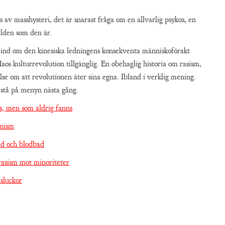
 av masshysteri, det är snarast fråga om en allvarlig psykos, en
rlden som den är.
mind om den kinesiska ledningens konsekventa människoförakt
os kulturrevolution tillgänglig. En obehaglig historia om rasism,
se om att revolutionen äter sina egna. Ibland i verklig mening.
 stå på menyn nästa gång.
s, men som aldrig fanns
nism
nd och blodbad
rasism mot minoriteter
sluckor