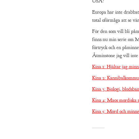
USA?
Europa har inte drabbats
total oförmåga att se vä
För den som vill bli på
finns nu min serie om Ma
förtryck och en påminnel
Åtminstone jag vill inte
Kina 1: Hjältar jag minn
Kina 2: Kannibalkommu
Kina 3: Biologi, blodsba
Kina 4: Maos mordiska 
Kina 5: Mord och minne