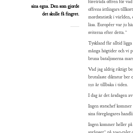
företräda offren för vad
sina egna. Den som gjorde
offrens ättlingars tillk
det skulle få fingret.
mordstatistik i världen, 
läsa. Européer var ju hä
sviterna efter detta.”
Tyskland får alltid ligg
många högtider och vi på
bruna bataljonerna mars
Vad jag aldrig riktigt b
brutalaste diktatur ber o
150 år tillbaka i tiden.
I dag är det årsdagen a
Ingen statschef kommer a
sina föregångares handli
Ingen kommer heller på 
språnget” på 1950-talet 