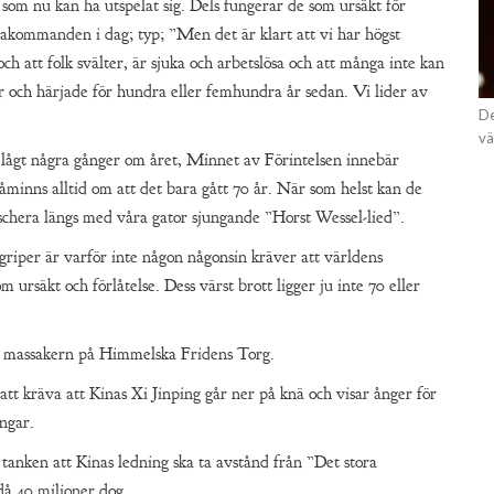
 som nu kan ha utspelat sig. Dels fungerar de som ursäkt för
ortakommanden i dag; typ; ”Men det är klart att vi har högst
och att folk svälter, är sjuka och arbetslösa och att många inte kan
r och härjade för hundra eller femhundra år sedan. Vi lider av
De
vä
a lågt några gånger om året, Minnet av Förintelsen innebär
minns alltid om att det bara gått 70 år. När som helst kan de
chera längs med våra gator sjungande ”Horst Wessel-lied”.
egriper är varför inte någon någonsin kräver att världens
m ursäkt och förlåtelse. Dess värst brott ligger ju inte 70 eller
v massakern på Himmelska Fridens Torg.
tt kräva att Kinas Xi Jinping går ner på knä och visar ånger för
ngar.
tanken att Kinas ledning ska ta avstånd från ”Det stora
då 40 miljoner dog.