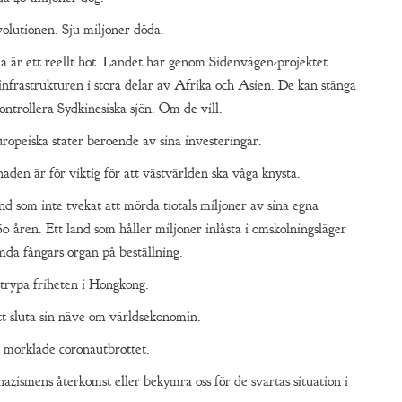
volutionen. Sju miljoner döda.
na är ett reellt hot. Landet har genom Sidenvägen-projektet
r infrastrukturen i stora delar av Afrika och Asien. De kan stänga
ntrollera Sydkinesiska sjön. Om de vill.
ropeiska stater beroende av sina investeringar.
den är för viktig för att västvärlden ska våga knysta.
land som inte tvekat att mörda tiotals miljoner av sina egna
 åren. Ett land som håller miljoner inlåsta i omskolningsläger
da fångars organ på beställning.
strypa friheten i Hongkong.
tt sluta sin näve om världsekonomin.
t mörklade coronautbrottet.
nazismens återkomst eller bekymra oss för de svartas situation i