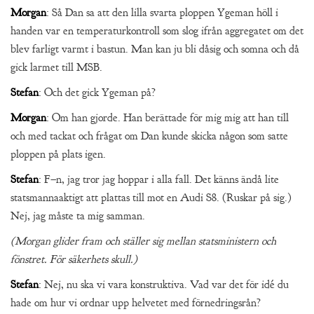
Morgan
: Så Dan sa att den lilla svarta ploppen Ygeman höll i
handen var en temperaturkontroll som slog ifrån aggregatet om det
blev farligt varmt i bastun. Man kan ju bli dåsig och somna och då
gick larmet till MSB.
Stefan
: Och det gick Ygeman på?
Morgan
: Om han gjorde. Han berättade för mig mig att han till
och med tackat och frågat om Dan kunde skicka någon som satte
ploppen på plats igen.
Stefan
: F–n, jag tror jag hoppar i alla fall. Det känns ändå lite
statsmannaaktigt att plattas till mot en Audi S8. (Ruskar på sig.)
Nej, jag måste ta mig samman.
(Morgan glider fram och ställer sig mellan statsministern och
fönstret. För säkerhets skull.)
Stefan
: Nej, nu ska vi vara konstruktiva. Vad var det för idé du
hade om hur vi ordnar upp helvetet med förnedringsrån?