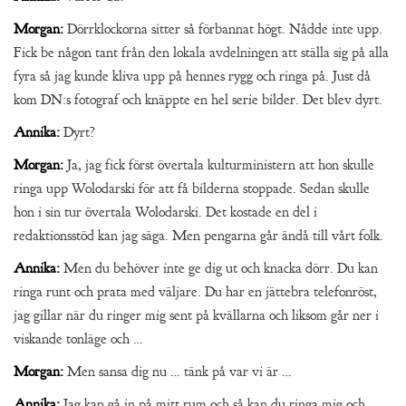
Morgan:
Dörrklockorna sitter så förbannat högt. Nådde inte upp.
Fick be någon tant från den lokala avdelningen att ställa sig på alla
fyra så jag kunde kliva upp på hennes rygg och ringa på. Just då
kom DN:s fotograf och knäppte en hel serie bilder. Det blev dyrt.
Annika:
Dyrt?
Morgan:
Ja, jag fick först övertala kulturministern att hon skulle
ringa upp Wolodarski för att få bilderna stoppade. Sedan skulle
hon i sin tur övertala Wolodarski. Det kostade en del i
redaktionsstöd kan jag säga. Men pengarna går ändå till vårt folk.
Annika:
Men du behöver inte ge dig ut och knacka dörr. Du kan
ringa runt och prata med väljare. Du har en jättebra telefonröst,
jag gillar när du ringer mig sent på kvällarna och liksom går ner i
viskande tonläge och …
Morgan:
Men sansa dig nu … tänk på var vi är …
Annika:
Jag kan gå in på mitt rum och så kan du ringa mig och …