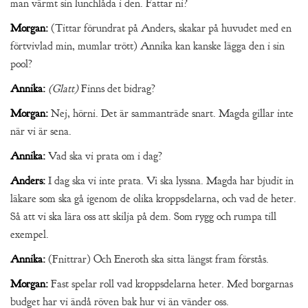
man värmt sin lunchlåda i den. Fattar ni?
Morgan:
(Tittar förundrat på Anders, skakar på huvudet med en
förtvivlad min, mumlar trött) Annika kan kanske lägga den i sin
pool?
Annika:
(Glatt)
Finns det bidrag?
Morgan:
Nej, hörni. Det är sammanträde snart. Magda gillar inte
när vi är sena.
Annika:
Vad ska vi prata om i dag?
Anders:
I dag ska vi inte prata. Vi ska lyssna. Magda har bjudit in
läkare som ska gå igenom de olika kroppsdelarna, och vad de heter.
Så att vi ska lära oss att skilja på dem. Som rygg och rumpa till
exempel.
Annika:
(Fnittrar) Och Eneroth ska sitta längst fram förstås.
Morgan:
Fast spelar roll vad kroppsdelarna heter. Med borgarnas
budget har vi ändå röven bak hur vi än vänder oss.