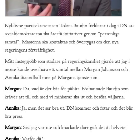
Nyblivne partisekreteraren Tobias Baudin förklarar i dag i DN att
socialdemokraterna ska återfå initiativet genom ”personliga
samtal”. Massorna ska kontaktas och övertygas om den nya
regeringens förträfflighet.
Mitt instegsjobb som städare på regeringskansliet gjorde att jag i
morse kunde överhöra ett samtal mellan Morgan Johansson och
Annika Strandhäll inne på Morgans tjänsterum.
Morgan:
Du, vad är det här för påhitt. Förbannade Baudin som
kräver att till och med vi ministrar ska ut och besöka väljarna.
Annika:
Ja, men det ser bra ut. DN kommer och fotar och det blir
bra press.
Morgan:
Sist jag var ute och knackade dörr gick det åt helvete.
Annika:
Varför då?