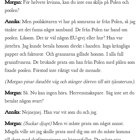
Morgan:
För helvete kvinna, kan du inte ens skilja på Polen och
poolen?
Annika:
Men poolskötaren vi har på somrarna är från Polen, så jag
tänkte att det fanns något samband. De från Polen tar hand om
poolen. Liksom. Det är väl någon EU-grej eller hur? Han var
jättebra. Jag kunde betala honom direkt i handen. Inga krångliga
papper och fakturor. Och grannarna gillade honom. I alla fall
grannfruarna. De brukade prata om han från Polen med pålen som
fixade poolen. Förstod inte riktigt vad de menade.
(Morgan pinar ilsnabbt väg och stänger dörren till sitt tjänsterum).
Morgan:
Så. Nu kan ingen höra. Herreminskapare. Säg inte att du
betalat någon svart?
Annika:
Nejnejnej. Han var vit som du och jag.
Morgan:
(Suckar djupt)
Men vi måste prata om något annat.
Magda ville att jag skulle prata med dig om att du måste komma
till skott med slutförvaringen av kärnavfallet. Du måste visa