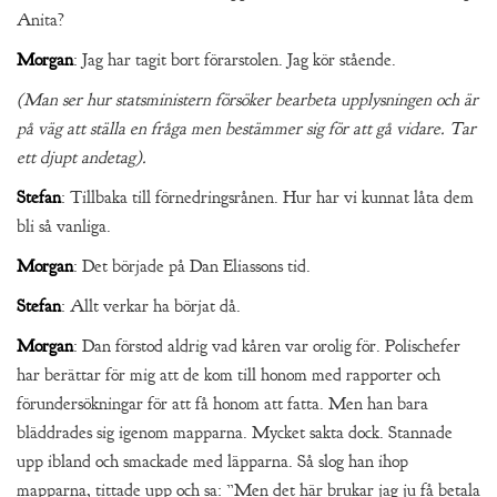
Anita?
Morgan
: Jag har tagit bort förarstolen. Jag kör stående.
(Man ser hur statsministern försöker bearbeta upplysningen och är
på väg att ställa en fråga men bestämmer sig för att gå vidare. Tar
ett djupt andetag).
Stefan
: Tillbaka till förnedringsrånen. Hur har vi kunnat låta dem
bli så vanliga.
Morgan
: Det började på Dan Eliassons tid.
Stefan
: Allt verkar ha börjat då.
Morgan
: Dan förstod aldrig vad kåren var orolig för. Polischefer
har berättar för mig att de kom till honom med rapporter och
förundersökningar för att få honom att fatta. Men han bara
bläddrades sig igenom mapparna. Mycket sakta dock. Stannade
upp ibland och smackade med läpparna. Så slog han ihop
mapparna, tittade upp och sa: ”Men det här brukar jag ju få betala