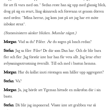
för att få vara med om.” Sedan reste han sig upp med glansig blick,
drog på sig en svart, lång skinnrock och försvann ut genom dörren
med orden: ”Mina herrar, jag kom just på att jag har ett möte
inbokat strax”.
(Statsministern sänker blicken. Mumlar något.)
Morgan
: Vad sa du? Filéer. Är du sugen på lunch redan?
Stefan
: Jag sa filer. Filer! De där som Dan har. Och de blir bara
fler och fler. Jag förstår inte hur han får veta allt. Jag letar efter
avlyssningsutrustning överallt. Till och med i bastun hemma.
Morgan
: Har du kollat inuti rörstagen som håller upp aggregatet?
Stefan
: Va?
Morgan
: Ja, jag hörde att Ygeman hittade en mikrofon där i sin
bastu.
Stefan
: Då blir jag imponerad. Visste inte att grabben var så