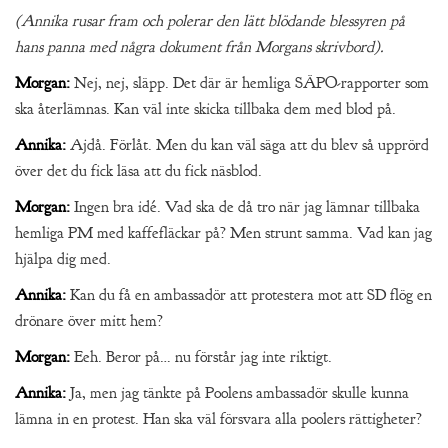
(Annika rusar fram och polerar den lätt blödande blessyren på
hans panna med några dokument från Morgans skrivbord).
Morgan:
Nej, nej, släpp. Det där är hemliga SÄPO-rapporter som
ska återlämnas. Kan väl inte skicka tillbaka dem med blod på.
Annika:
Ajdå. Förlåt. Men du kan väl säga att du blev så upprörd
över det du fick läsa att du fick näsblod.
Morgan:
Ingen bra idé. Vad ska de då tro när jag lämnar tillbaka
hemliga PM med kaffefläckar på? Men strunt samma. Vad kan jag
hjälpa dig med.
Annika:
Kan du få en ambassadör att protestera mot att SD flög en
drönare över mitt hem?
Morgan:
Eeh. Beror på… nu förstår jag inte riktigt.
Annika:
Ja, men jag tänkte på Poolens ambassadör skulle kunna
lämna in en protest. Han ska väl försvara alla poolers rättigheter?