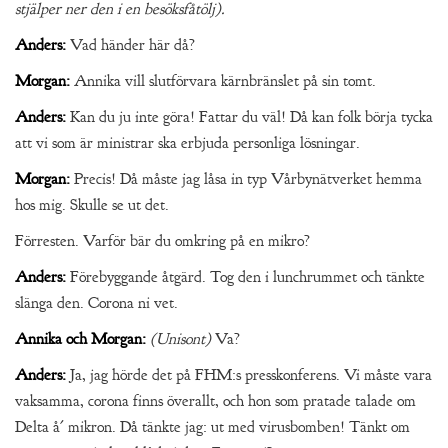
stjälper ner den i en besöksfåtölj).
Anders:
Vad händer här då?
Morgan:
Annika vill slutförvara kärnbränslet på sin tomt.
Anders:
Kan du ju inte göra! Fattar du väl! Då kan folk börja tycka
att vi som är ministrar ska erbjuda personliga lösningar.
Morgan:
Precis! Då måste jag låsa in typ Vårbynätverket hemma
hos mig. Skulle se ut det.
Förresten. Varför bär du omkring på en mikro?
Anders:
Förebyggande åtgärd. Tog den i lunchrummet och tänkte
slänga den. Corona ni vet.
Annika och Morgan:
(Unisont)
Va?
Anders:
Ja, jag hörde det på FHM:s presskonferens. Vi måste vara
vaksamma, corona finns överallt, och hon som pratade talade om
Delta å´ mikron. Då tänkte jag: ut med virusbomben! Tänkt om