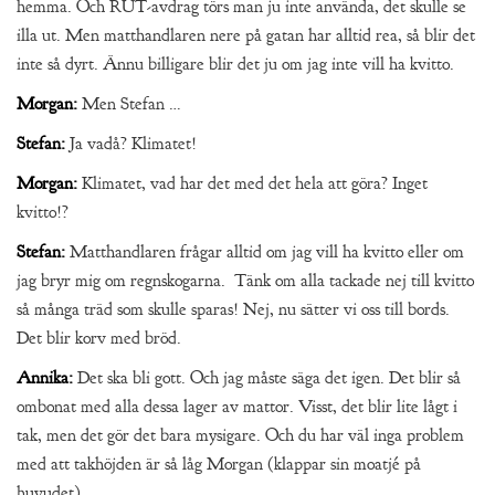
hemma. Och RUT-avdrag törs man ju inte använda, det skulle se
illa ut. Men matthandlaren nere på gatan har alltid rea, så blir det
inte så dyrt. Ännu billigare blir det ju om jag inte vill ha kvitto.
Morgan:
Men Stefan …
Stefan:
Ja vadå? Klimatet!
Morgan:
Klimatet, vad har det med det hela att göra? Inget
kvitto!?
Stefan:
Matthandlaren frågar alltid om jag vill ha kvitto eller om
jag bryr mig om regnskogarna. Tänk om alla tackade nej till kvitto
så många träd som skulle sparas! Nej, nu sätter vi oss till bords.
Det blir korv med bröd.
Annika:
Det ska bli gott. Och jag måste säga det igen. Det blir så
ombonat med alla dessa lager av mattor. Visst, det blir lite lågt i
tak, men det gör det bara mysigare. Och du har väl inga problem
med att takhöjden är så låg Morgan (klappar sin moatjé på
huvudet).