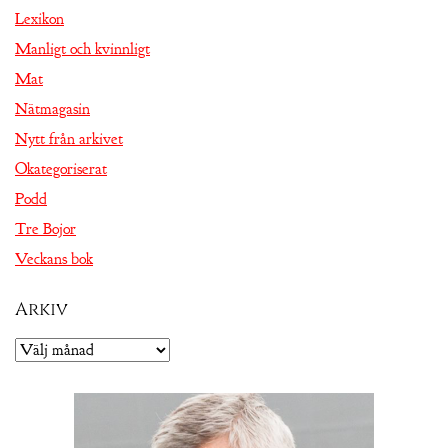
Lexikon
Manligt och kvinnligt
Mat
Nätmagasin
Nytt från arkivet
Okategoriserat
Podd
Tre Bojor
Veckans bok
Arkiv
Arkiv