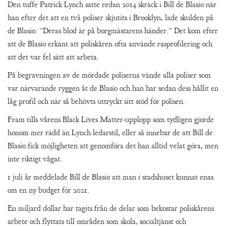
Den tuffe Patrick Lynch satte redan 2014 skräck i Bill de Blasio när
han efter det att en två poliser skjutits i Brooklyn, lade skulden på
de Blasio: ”Deras blod är på borgmästarens händer.” Det kom efter
att de Blasio erkänt att poliskåren ofta använde rasprofilering och
att det var fel sätt att arbeta.
På begravningen av de mördade poliserna vände alla poliser som
var närvarande ryggen åt de Blasio och han har sedan dess hållit en
låg profil och när så behövts uttryckt sitt stöd för polisen.
Fram tills vårens Black Lives Matter-upplopp som tydligen gjorde
honom mer rädd än Lynch ledarstil, eller så innebar de att Bill de
Blasio fick möjligheten att genomföra det han alltid velat göra, men
inte riktigt vågat.
1 juli år meddelade Bill de Blasio att man i stadshuset kunnat enas
om en ny budget för 2021.
En miljard dollar har tagits från de delar som bekostar poliskårens
arbete och flyttats till områden som skola, socialtjänst och