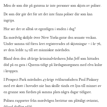
Men de som dör på gatorna är inte personer som skjuts av poliser.
De som dör gör det för att det inte finns poliser där som kan
ingripa.
Hur ser det ut alltså ut egentligen i staden i dag?
En mordvåg sköljde över New Yorks gator den senaste veckan.
Under samma tid förra året registrerades 26 skjutningar – i år 76,
av dem ledde 14 till att människor mördades.
Bland dem den 28-årige kriminalvårdaren John Jeff som hittades
död på en gata i Queens tidigt på lördagsmorgonen med elva kulor
i kroppen.
I Prospect Park mördades 47-årige tvåbarnsfadern Paul Pinkney
med ett skott i huvudet när han skulle tända ett ljus till minnet av
en granne som färdats på samma plats några dagar tidigare.
Polisen rapporter från mordvågen berättar om plötsligt oväntat,
ibland dödligt våld: