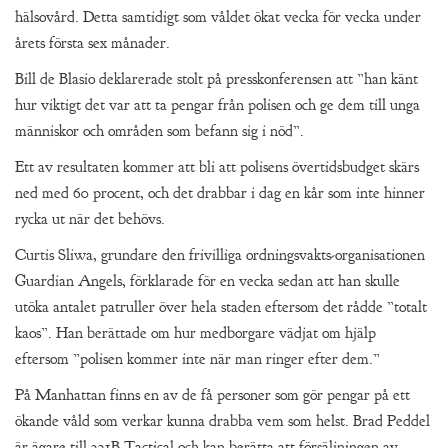
hälsovård. Detta samtidigt som våldet ökat vecka för vecka under
årets första sex månader.
Bill de Blasio deklarerade stolt på presskonferensen att ”han känt
hur viktigt det var att ta pengar från polisen och ge dem till unga
människor och områden som befann sig i nöd”.
Ett av resultaten kommer att bli att polisens övertidsbudget skärs
ned med 60 procent, och det drabbar i dag en kår som inte hinner
rycka ut när det behövs.
Curtis Sliwa, grundare den frivilliga ordningsvakts-organisationen
Guardian Angels, förklarade för en vecka sedan att han skulle
utöka antalet patruller över hela staden eftersom det rådde ”totalt
kaos”. Han berättade om hur medborgare vädjat om hjälp
eftersom ”polisen kommer inte när man ringer efter dem.”
På Manhattan finns en av de få personer som gör pengar på ett
ökande våld som verkar kunna drabba vem som helst. Brad Peddel
är ägare till 221B Tactical och kan berätta att försäljningen av