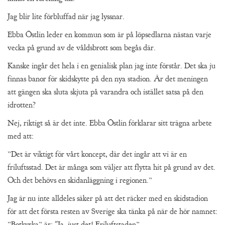
Jag blir lite förbluffad när jag lyssnar.
Ebba Östlin leder en kommun som är på löpsedlarna nästan varje
vecka på grund av de våldsbrott som begås där.
Kanske ingår det hela i en genialisk plan jag inte förstår. Det ska ju
finnas banor för skidskytte på den nya stadion. Är det meningen
att gängen ska sluta skjuta på varandra och istället satsa på den
idrotten?
Nej, riktigt så är det inte. Ebba Östlin förklarar sitt trägna arbete
med att:
”Det är viktigt för vårt koncept, där det ingår att vi är en
friluftsstad. Det är många som väljer att flytta hit på grund av det.
Och det behövs en skidanläggning i regionen.”
Jag är nu inte alldeles säker på att det räcker med en skidstadion
för att det första resten av Sverige ska tänka på när de hör namnet:
”Botkyrka” är: "Ja, just det! Friluftstaden”.