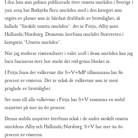
I den lista som polisen publicerade över utsatta områden i Sverige i
juni 2019 har Botkyrka flera områden med i den kategori som
utgörs av platser som är hårdast drabbade av brottslighet, så
kallade ”Särskilt utsatta områden”: det är Fittja, Alby samt
Hallunda/Norsborg. Dessutom återfinns området Storvreten i
kategorin ”Utsatta områden”.
När jag studerar röstresultatet i valet 2018 i dessa områden kan jag
bara fascineras över hur starkt det röd-gröna blocket är.
I Fittja finns det valkretsar där S+V+MP tillsammans har 80
procent av rösterna. Det är också de valkretsar som är mest
präglade av brottslighet.
Ser man till alla valkretsar i Fittja har S+V ensamma en stabil
majoritet på mer än 60 procent.
Denna stabila majoritet återfinns också i de andra särskilt utsatta
områdena Alby och Hallunda/Norsborg. S+V har mer än 60
procent av rösterna.