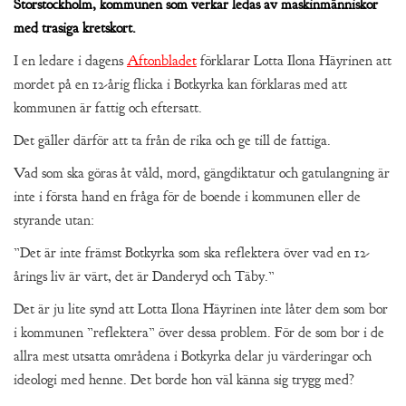
Storstockholm, kommunen som verkar ledas av maskinmänniskor
med trasiga kretskort.
I en ledare i dagens
Aftonbladet
förklarar Lotta Ilona Häyrinen att
mordet på en 12-årig flicka i Botkyrka kan förklaras med att
kommunen är fattig och eftersatt.
Det gäller därför att ta från de rika och ge till de fattiga.
Vad som ska göras åt våld, mord, gängdiktatur och gatulangning är
inte i första hand en fråga för de boende i kommunen eller de
styrande utan:
”Det är inte främst Botkyrka som ska reflektera över vad en 12-
årings liv är värt, det är Danderyd och Täby.”
Det är ju lite synd att Lotta Ilona Häyrinen inte låter dem som bor
i kommunen ”reflektera” över dessa problem. För de som bor i de
allra mest utsatta områdena i Botkyrka delar ju värderingar och
ideologi med henne. Det borde hon väl känna sig trygg med?