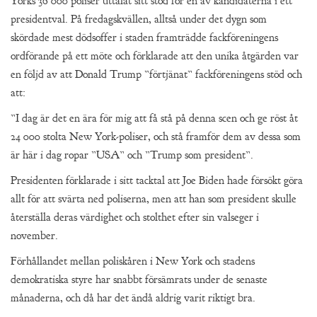
Yorks 36 000 poliser uttalat sitt stöd för en av kandidaterna i ett
presidentval. På fredagskvällen, alltså under det dygn som
skördade mest dödsoffer i staden framträdde fackföreningens
ordförande på ett möte och förklarade att den unika åtgärden var
en följd av att Donald Trump ”förtjänat” fackföreningens stöd och
att:
”I dag är det en ära för mig att få stå på denna scen och ge röst åt
24 000 stolta New York-poliser, och stå framför dem av dessa som
är här i dag ropar ”USA” och ”Trump som president”.
Presidenten förklarade i sitt tacktal att Joe Biden hade försökt göra
allt för att svärta ned poliserna, men att han som president skulle
återställa deras värdighet och stolthet efter sin valseger i
november.
Förhållandet mellan poliskåren i New York och stadens
demokratiska styre har snabbt försämrats under de senaste
månaderna, och då har det ändå aldrig varit riktigt bra.