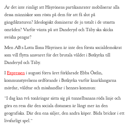
Är det inte rimligt att Häyrönens partikamrater mobiliserar alla
dessa människor som rösta på dem för att få slut på
gängdiktaturen? Ideologiskt dominerar de ju totalt i de utsatta
områden? Varför vänta på att Danderyd och Täby ska skicka
swisha pengar?
Men AB:s Lotta Ilona Häyrinen är inte den första socialdemokrat
som vill flytta ansvaret för det brutala våldet i Botkyrka till
Danderyd och Täby.
I
Expressen
i augusti förra året förklarade Ebba Östlin,
kommunstyrelsens ordförande i Botkyrka varför knarklangarna
mördar, våldtar och misshandlar i hennes kommun:
”I dag kan två tonåringar sätta sig på tunnelbanans röda linje och
göra en resa där den sociala distansen är långt mer än den
geografiska. Där den ena säljer, den andra köper. Båda brickor i ett
livsfarligt spel.”