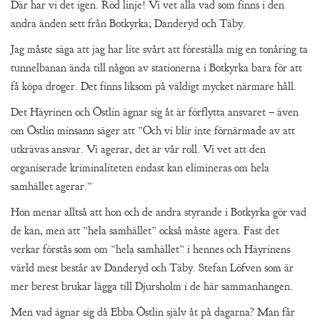
Där har vi det igen. Röd linje! Vi vet alla vad som finns i den
andra änden sett från Botkyrka; Danderyd och Täby.
Jag måste säga att jag har lite svårt att föreställa mig en tonåring ta
tunnelbanan ända till någon av stationerna i Botkyrka bara för att
få köpa droger. Det finns liksom på väldigt mycket närmare håll.
Det Häyrinen och Östlin ägnar sig åt är förflytta ansvaret – även
om Östlin minsann säger att ”Och vi blir inte förnärmade av att
utkrävas ansvar. Vi agerar, det är vår roll. Vi vet att den
organiserade kriminaliteten endast kan elimineras om hela
samhället agerar.”
Hon menar alltså att hon och de andra styrande i Botkyrka gör vad
de kan, men att ”hela samhället” också måste agera. Fast det
verkar förstås som om ”hela samhället” i hennes och Häyrinens
värld mest består av Danderyd och Täby. Stefan Löfven som är
mer berest brukar lägga till Djursholm i de här sammanhangen.
Men vad ägnar sig då Ebba Östlin själv åt på dagarna? Man får