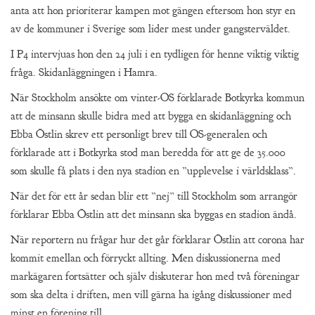
anta att hon prioriterar kampen mot gängen eftersom hon styr en
av de kommuner i Sverige som lider mest under gangsterväldet.
I P4 intervjuas hon den 24 juli i en tydligen för henne viktig viktig
fråga. Skidanläggningen i Hamra.
När Stockholm ansökte om vinter-OS förklarade Botkyrka kommun
att de minsann skulle bidra med att bygga en skidanläggning och
Ebba Östlin skrev ett personligt brev till OS-generalen och
förklarade att i Botkyrka stod man beredda för att ge de 35.000
som skulle få plats i den nya stadion en ”upplevelse i världsklass”.
När det för ett år sedan blir ett ”nej” till Stockholm som arrangör
förklarar Ebba Östlin att det minsann ska byggas en stadion ändå.
När reportern nu frågar hur det går förklarar Östlin att corona har
kommit emellan och förryckt allting. Men diskussionerna med
markägaren fortsätter och själv diskuterar hon med två föreningar
som ska delta i driften, men vill gärna ha igång diskussioner med
minst en förening till.