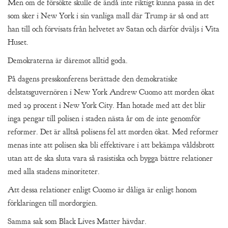
Men om de försökte skulle de ändå inte riktigt kunna passa in det
som sker i New York i sin vanliga mall där Trump är så ond att
han till och förvisats från helvetet av Satan och därför dväljs i Vita
Huset.
Demokraterna är däremot alltid goda.
På dagens presskonferens berättade den demokratiske
delstatsguvernören i New York Andrew Cuomo att morden ökat
med 29 procent i New York City. Han hotade med att det blir
inga pengar till polisen i staden nästa år om de inte genomför
reformer. Det är alltså polisens fel att morden ökat. Med reformer
menas inte att polisen ska bli effektivare i att bekämpa våldsbrott
utan att de ska sluta vara så rasistiska och bygga bättre relationer
med alla stadens minoriteter.
Att dessa relationer enligt Cuomo är dåliga är enligt honom
förklaringen till mordorgien.
Samma sak som Black Lives Matter hävdar.