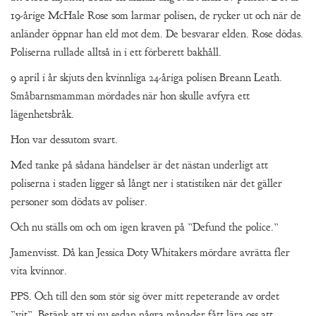
19-årige McHale Rose som larmar polisen, de rycker ut och när de
anländer öppnar han eld mot dem. De besvarar elden. Rose dödas.
Poliserna rullade alltså in i ett förberett bakhåll.
9 april i år skjuts den kvinnliga 24-åriga polisen Breann Leath.
Småbarnsmamman mördades när hon skulle avfyra ett
lägenhetsbråk.
Hon var dessutom svart.
Med tanke på sådana händelser är det nästan underligt att
poliserna i staden ligger så långt ner i statistiken när det gäller
personer som dödats av poliser.
Och nu ställs om och om igen kraven på ”Defund the police.”
Jamenvisst. Då kan Jessica Doty Whitakers mördare avrätta fler
vita kvinnor.
PPS. Och till den som stör sig över mitt repeterande av ordet
”vit”. Betänk att vi nu sedan några månader fått lära oss att