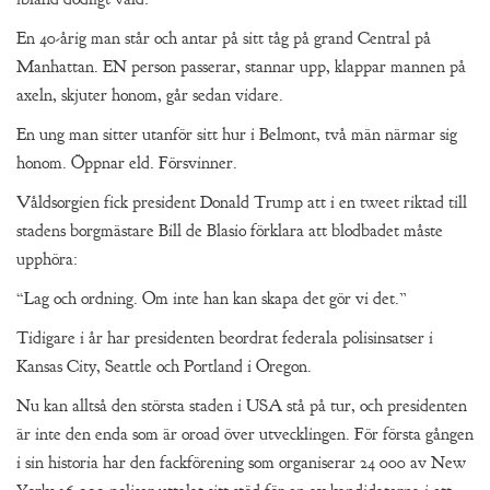
En 40-årig man står och antar på sitt tåg på grand Central på
Manhattan. EN person passerar, stannar upp, klappar mannen på
axeln, skjuter honom, går sedan vidare.
En ung man sitter utanför sitt hur i Belmont, två män närmar sig
honom. Öppnar eld. Försvinner.
Våldsorgien fick president Donald Trump att i en tweet riktad till
stadens borgmästare Bill de Blasio förklara att blodbadet måste
upphöra:
“Lag och ordning. Om inte han kan skapa det gör vi det.”
Tidigare i år har presidenten beordrat federala polisinsatser i
Kansas City, Seattle och Portland i Oregon.
Nu kan alltså den största staden i USA stå på tur, och presidenten
är inte den enda som är oroad över utvecklingen. För första gången
i sin historia har den fackförening som organiserar 24 000 av New