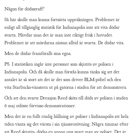
Någon för dödsstraff?
Så här skulle man kunna fortsätta uppräkningen. Problemet är
enligt all tillgänglig statistik för Indianapolis inte att vita dödar
svarta. Hävdar man det är man inte riktigt frisk i huvudet.
Problemet är att mördarna nästan alltid är svarta. De dödar vita.
Men de dödar framförallt sina egna.
PS. I statistiken ingår inte personer som skjutits av polisen i
Indianapolis. Och då skulle man förstås kunna tänka sig att det
antalet är så stort att det är det som driver BLM-pöbel och den
vita Starbucks-vänstern ut på gatorna i staden för att demonstrera.
Och att den svarte Dreasjon Reed sköts till döds av polisen i staden
6 maj utlöste förvisso demonstrationer.
Men det är en fullt rimlig hållning av poliser i Indianapolis att hela
tiden vänta sig det värsta i sin tjänsteutövning. Några timmar efter
att Reed skjutits, dödas en annan ung svart man av poliser. Det är