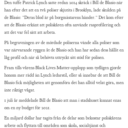
Den tuffe Patrick Lynch satte redan 2014 skräck i Bill de Blasio när
han efter det att en två poliser skjutits i Brooklyn, lade skulden på
de Blasio: ”Deras blod är på borgmästarens händer.” Det kom efter
att de Blasio erkänt att poliskåren ofta använde rasprofilering och
att det var fel sätt att arbeta.
På begravningen av de mördade poliserna vände alla poliser som
var närvarande ryggen åt de Blasio och han har sedan dess hållit en
låg profil och när så behövts uttryckt sitt stöd för polisen.
Fram tills vårens Black Lives Matter-upplopp som tydligen gjorde
honom mer rädd än Lynch ledarstil, eller så innebar de att Bill de
Blasio fick möjligheten att genomföra det han alltid velat göra, men
inte riktigt vågat.
1 juli år meddelade Bill de Blasio att man i stadshuset kunnat enas
om en ny budget för 2021.
En miljard dollar har tagits från de delar som bekostar poliskårens
arbete och flyttats till områden som skola, socialtjänst och