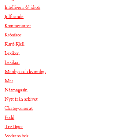
Intelligens & idioti
Julfirande
Kommentarer
Krönikor
Kurd-Kjell
Lexikon
Lexikon
Manligt och kvinnligt
Mat
Nätmagasin
Nytt från arkivet
Okategoriserat
Podd
Tre Bojor
Veckans bok