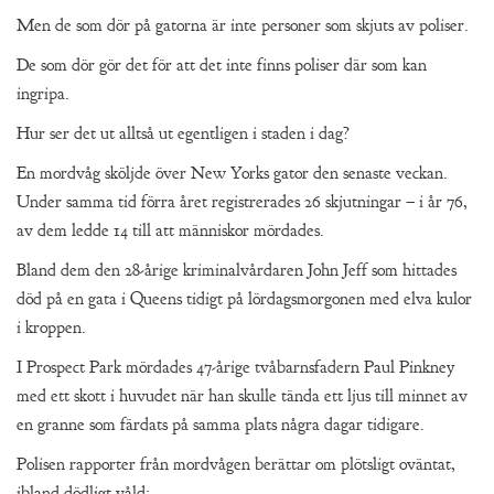
Men de som dör på gatorna är inte personer som skjuts av poliser.
De som dör gör det för att det inte finns poliser där som kan
ingripa.
Hur ser det ut alltså ut egentligen i staden i dag?
En mordvåg sköljde över New Yorks gator den senaste veckan.
Under samma tid förra året registrerades 26 skjutningar – i år 76,
av dem ledde 14 till att människor mördades.
Bland dem den 28-årige kriminalvårdaren John Jeff som hittades
död på en gata i Queens tidigt på lördagsmorgonen med elva kulor
i kroppen.
I Prospect Park mördades 47-årige tvåbarnsfadern Paul Pinkney
med ett skott i huvudet när han skulle tända ett ljus till minnet av
en granne som färdats på samma plats några dagar tidigare.
Polisen rapporter från mordvågen berättar om plötsligt oväntat,
ibland dödligt våld: