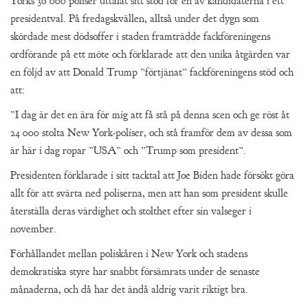
Yorks 36 000 poliser uttalat sitt stöd för en av kandidaterna i ett
presidentval. På fredagskvällen, alltså under det dygn som
skördade mest dödsoffer i staden framträdde fackföreningens
ordförande på ett möte och förklarade att den unika åtgärden var
en följd av att Donald Trump ”förtjänat” fackföreningens stöd och
att:
”I dag är det en ära för mig att få stå på denna scen och ge röst åt
24 000 stolta New York-poliser, och stå framför dem av dessa som
är här i dag ropar ”USA” och ”Trump som president”.
Presidenten förklarade i sitt tacktal att Joe Biden hade försökt göra
allt för att svärta ned poliserna, men att han som president skulle
återställa deras värdighet och stolthet efter sin valseger i
november.
Förhållandet mellan poliskåren i New York och stadens
demokratiska styre har snabbt försämrats under de senaste
månaderna, och då har det ändå aldrig varit riktigt bra.