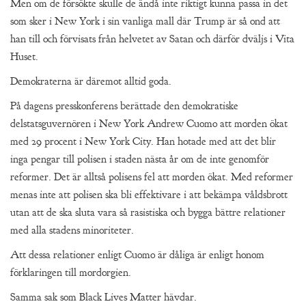
Men om de försökte skulle de ändå inte riktigt kunna passa in det
som sker i New York i sin vanliga mall där Trump är så ond att
han till och förvisats från helvetet av Satan och därför dväljs i Vita
Huset.
Demokraterna är däremot alltid goda.
På dagens presskonferens berättade den demokratiske
delstatsguvernören i New York Andrew Cuomo att morden ökat
med 29 procent i New York City. Han hotade med att det blir
inga pengar till polisen i staden nästa år om de inte genomför
reformer. Det är alltså polisens fel att morden ökat. Med reformer
menas inte att polisen ska bli effektivare i att bekämpa våldsbrott
utan att de ska sluta vara så rasistiska och bygga bättre relationer
med alla stadens minoriteter.
Att dessa relationer enligt Cuomo är dåliga är enligt honom
förklaringen till mordorgien.
Samma sak som Black Lives Matter hävdar.