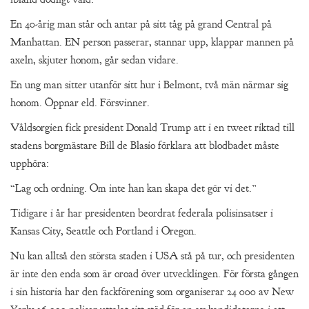
En 40-årig man står och antar på sitt tåg på grand Central på
Manhattan. EN person passerar, stannar upp, klappar mannen på
axeln, skjuter honom, går sedan vidare.
En ung man sitter utanför sitt hur i Belmont, två män närmar sig
honom. Öppnar eld. Försvinner.
Våldsorgien fick president Donald Trump att i en tweet riktad till
stadens borgmästare Bill de Blasio förklara att blodbadet måste
upphöra:
“Lag och ordning. Om inte han kan skapa det gör vi det.”
Tidigare i år har presidenten beordrat federala polisinsatser i
Kansas City, Seattle och Portland i Oregon.
Nu kan alltså den största staden i USA stå på tur, och presidenten
är inte den enda som är oroad över utvecklingen. För första gången
i sin historia har den fackförening som organiserar 24 000 av New