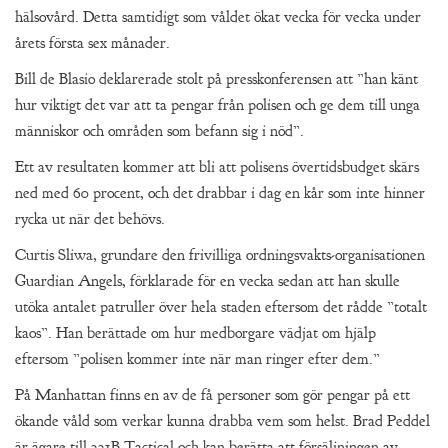
hälsovård. Detta samtidigt som våldet ökat vecka för vecka under
årets första sex månader.
Bill de Blasio deklarerade stolt på presskonferensen att ”han känt
hur viktigt det var att ta pengar från polisen och ge dem till unga
människor och områden som befann sig i nöd”.
Ett av resultaten kommer att bli att polisens övertidsbudget skärs
ned med 60 procent, och det drabbar i dag en kår som inte hinner
rycka ut när det behövs.
Curtis Sliwa, grundare den frivilliga ordningsvakts-organisationen
Guardian Angels, förklarade för en vecka sedan att han skulle
utöka antalet patruller över hela staden eftersom det rådde ”totalt
kaos”. Han berättade om hur medborgare vädjat om hjälp
eftersom ”polisen kommer inte när man ringer efter dem.”
På Manhattan finns en av de få personer som gör pengar på ett
ökande våld som verkar kunna drabba vem som helst. Brad Peddel
är ägare till 221B Tactical och kan berätta att försäljningen av