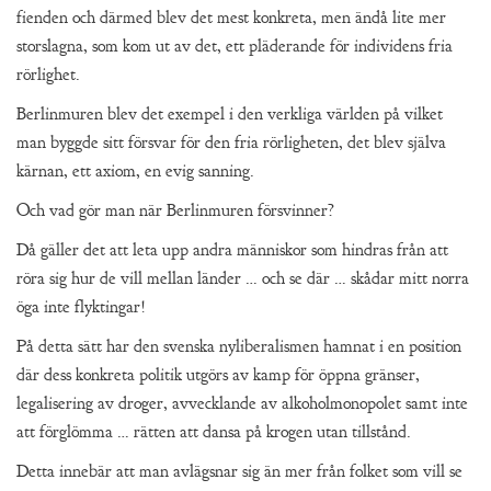
fienden och därmed blev det mest konkreta, men ändå lite mer
storslagna, som kom ut av det, ett pläderande för individens fria
rörlighet.
Berlinmuren blev det exempel i den verkliga världen på vilket
man byggde sitt försvar för den fria rörligheten, det blev själva
kärnan, ett axiom, en evig sanning.
Och vad gör man när Berlinmuren försvinner?
Då gäller det att leta upp andra människor som hindras från att
röra sig hur de vill mellan länder … och se där … skådar mitt norra
öga inte flyktingar!
På detta sätt har den svenska nyliberalismen hamnat i en position
där dess konkreta politik utgörs av kamp för öppna gränser,
legalisering av droger, avvecklande av alkoholmonopolet samt inte
att förglömma … rätten att dansa på krogen utan tillstånd.
Detta innebär att man avlägsnar sig än mer från folket som vill se