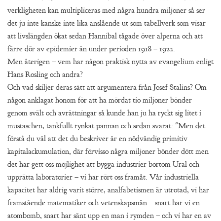
verkligheten kan multipliceras med några hundra miljoner så ser
det ju inte kanske inte lika anslående ut som tabellverk som visar
att livslängden ökat sedan Hannibal tågade över alperna och att
färre dör av epidemier än under perioden 1918 – 1922.
Men återigen – vem har någon praktisk nytta av evangelium enligt
Hans Rosling och andra?
Och vad skiljer deras sätt att argumentera från Josef Stalins? Om
någon anklagat honom för att ha mördat tio miljoner bönder
genom svält och avrättningar så kunde han ju ha ryckt sig litet i
mustaschen, tankfullt rynkat pannan och sedan svarat: "Men det
förstå du väl att det du beskriver är en nödvändig primitiv
kapitalackumulation, där förvisso några miljoner bönder dött men
det har gett oss möjlighet att bygga industrier bortom Ural och
upprätta laboratorier – vi har rört oss framåt. Vår industriella
kapacitet har aldrig varit större, analfabetismen är utrotad, vi har
framstående matematiker och vetenskapsmän – snart har vi en
atombomb, snart har sänt upp en man i rymden – och vi har en av