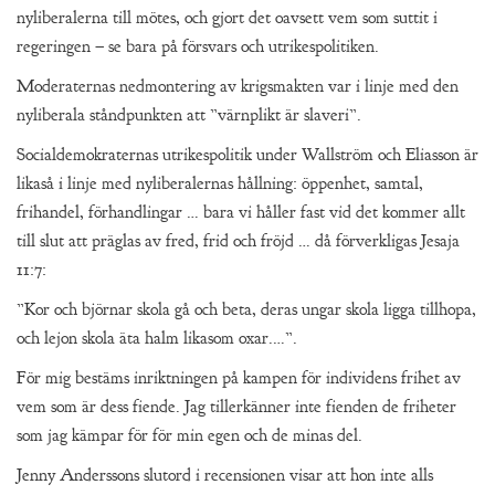
nyliberalerna till mötes, och gjort det oavsett vem som suttit i
regeringen – se bara på försvars och utrikespolitiken.
Moderaternas nedmontering av krigsmakten var i linje med den
nyliberala ståndpunkten att ”värnplikt är slaveri”.
Socialdemokraternas utrikespolitik under Wallström och Eliasson är
likaså i linje med nyliberalernas hållning: öppenhet, samtal,
frihandel, förhandlingar … bara vi håller fast vid det kommer allt
till slut att präglas av fred, frid och fröjd … då förverkligas Jesaja
11:7:
”Kor och björnar skola gå och beta, deras ungar skola ligga tillhopa,
och lejon skola äta halm likasom oxar.…”.
För mig bestäms inriktningen på kampen för individens frihet av
vem som är dess fiende. Jag tillerkänner inte fienden de friheter
som jag kämpar för för min egen och de minas del.
Jenny Anderssons slutord i recensionen visar att hon inte alls