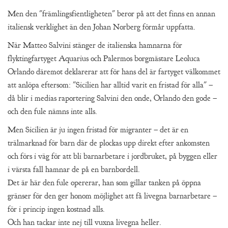
Men den "främlingsfientligheten" beror på att det finns en annan
italiensk verklighet än den Johan Norberg förmår uppfatta.
När Matteo Salvini stänger de italienska hamnarna för
flyktingfartyget Aquarius och Palermos borgmästare Leoluca
Orlando däremot deklarerar att för hans del är fartyget välkommet
att anlöpa eftersom: "Sicilien har alltid varit en fristad för alla" –
då blir i medias raportering Salvini den onde, Orlando den gode –
och den fule nämns inte alls.
Men Sicilien är ju ingen fristad för migranter – det är en
trälmarknad för barn där de plockas upp direkt efter ankomsten
och förs i väg för att bli barnarbetare i jordbruket, på byggen eller
i värsta fall hamnar de på en barnbordell.
Det är här den fule opererar, han som gillar tanken på öppna
gränser för den ger honom möjlighet att få livegna barnarbetare –
för i princip ingen kostnad alls.
Och han tackar inte nej till vuxna livegna heller.