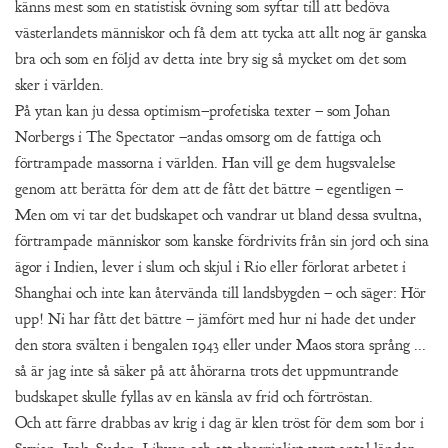
känns mest som en statistisk övning som syftar till att bedöva
västerlandets människor och få dem att tycka att allt nog är ganska
bra och som en följd av detta inte bry sig så mycket om det som
sker i världen.
På ytan kan ju dessa optimism–profetiska texter – som Johan
Norbergs i The Spectator –andas omsorg om de fattiga och
förtrampade massorna i världen. Han vill ge dem hugsvalelse
genom att berätta för dem att de fått det bättre – egentligen –
Men om vi tar det budskapet och vandrar ut bland dessa svultna,
förtrampade människor som kanske fördrivits från sin jord och sina
ägor i Indien, lever i slum och skjul i Rio eller förlorat arbetet i
Shanghai och inte kan återvända till landsbygden – och säger: Hör
upp! Ni har fått det bättre – jämfört med hur ni hade det under
den stora svälten i bengalen 1943 eller under Maos stora språng ...
så är jag inte så säker på att åhörarna trots det uppmuntrande
budskapet skulle fyllas av en känsla av frid och förtröstan.
Och att färre drabbas av krig i dag är klen tröst för dem som bor i