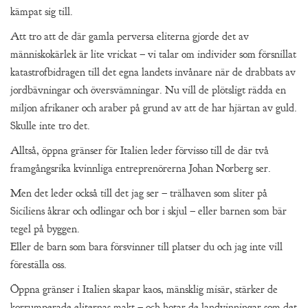
kämpat sig till.
Att tro att de där gamla perversa eliterna gjorde det av
människokärlek är lite vrickat – vi talar om individer som försnillat
katastrofbidragen till det egna landets invånare när de drabbats av
jordbävningar och översvämningar. Nu vill de plötsligt rädda en
miljon afrikaner och araber på grund av att de har hjärtan av guld.
Skulle inte tro det.
Alltså, öppna gränser för Italien leder förvisso till de där två
framgångsrika kvinnliga entreprenörerna Johan Norberg ser.
Men det leder också till det jag ser – trälhaven som sliter på
Siciliens åkrar och odlingar och bor i skjul – eller barnen som bär
tegel på byggen.
Eller de barn som bara försvinner till platser du och jag inte vill
föreställa oss.
Öppna gränser i Italien skapar kaos, mänsklig misär, stärker de
korrumperade eliternas makt – och hotar de landvinningar som det