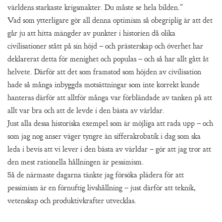
världens starkaste krigsmakter. Du måste se hela bilden."
Vad som ytterligare gör all denna optimism så obegriplig är att det
går ju att hitta mängder av punkter i historien då olika
civilisationer stått på sin höjd – och prästerskap och överhet har
deklarerat detta för menighet och populas – och så har allt gått åt
helvete. Därför att det som framstod som höjden av civilisation
hade så många inbyggda motsättningar som inte korrekt kunde
hanteras därför att alltför många var förbländade av tanken på att
allt var bra och att de levde i den bästa av världar.
Just alla dessa historiska exempel som är möjliga att rada upp – och
som jag nog anser väger tyngre än sifferakrobatik i dag som ska
leda i bevis att vi lever i den bästa av världar – gör att jag tror att
den mest rationella hållningen är pessimism.
Så de närmaste dagarna tänkte jag försöka plädera för att
pessimism är en förnuftig livshållning – just därför att teknik,
vetenskap och produktivkrafter utvecklas.