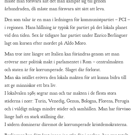
måste man försvara allt det man kämpat sig till genom
århundraden, då måste man försvara sitt sätt att leva.
Den som talar är en man i ledningen för kommunistpartiet – PCI –
i regionen. Hans hållning är typisk för partiet på det lokala planet
vid den tiden. Sex år tidigare har partiet under Enrico Berlinguer
lagt om kursen efter mordet på Aldo Moro.
Man tror inte längre att Italien kan förändras genom att man
erövrar mer politisk makt i parlamentet i Rom – centralmakten
och staten är för korrumperade. Slaget där förlorat.
Man ska istället erövra den lokala makten för att kunna bidra till
att ge människor ett bra liv.
I lokalvalen 1985 segrar man och tar makten i de flesta stora
städerna i norr: Turin, Venedig, Genua, Bologna, Florens, Perugia
och i väldigt många mindre städer och samhällen. Man har förvisso
länge haft en stark ställning där.
I södern dominerar däremot de korrumperade kristdemokraterna.