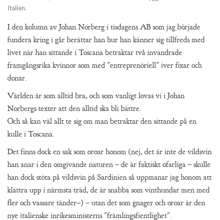
Italien.
I den kolumn av Johan Norberg i tisdagens AB som jag började
fundera kring i går berättar han hur han känner sig tillfreds med
livet när han sittande i Toscana betraktar två invandrade
framgångsrika kvinnor som med "entreprenöriell" iver fixar och
donar.
Världen är som alltid bra, och som vanligt lovas vi i Johan
Norbergs texter att den alltid ska bli bättre.
Och så kan väl allt te sig om man betraktar den sittande på en
kulle i Toscana.
Det finns dock en sak som oroar honom (nej, det är inte de vildsvin
han anar i den omgivande naturen – de är faktiskt ofarliga – skulle
han dock stöta på vildsvin på Sardinien så uppmanar jag honom att
klättra upp i närmsta träd, de är snabba som vinthundar men med
fler och vassare tänder–) – utan det som gnager och oroar är den
nye italienske inrikesministerns "främlingsfientlighet".