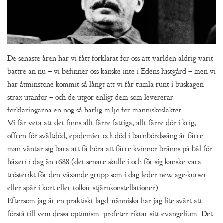
De senaste åren har vi fått förklarat för oss att världen aldrig varit
bättre än nu – vi befinner oss kanske inte i Edens lustgård – men vi
har åtminstone kommit så långt att vi får tumla runt i buskagen
strax utanför – och de utgör enligt dem som levererar
förklaringarna en nog så härlig miljö för människosläktet.
Vi får veta att det finns allt färre fattiga, allt färre dör i krig,
offren för svältdöd, epidemier och död i barnbördssäng är färre –
man väntar sig bara att få höra att färre kvinnor bränns på bål för
häxeri i dag än 1688 (det senare skulle i och för sig kanske vara
trösterikt för den växande grupp som i dag leder new age-kurser
eller spår i kort eller tolkar stjärnkonstellationer).
Eftersom jag är en praktiskt lagd människa har jag lite svårt att
förstå till vem dessa optimism–profeter riktar sitt evangelium. Det