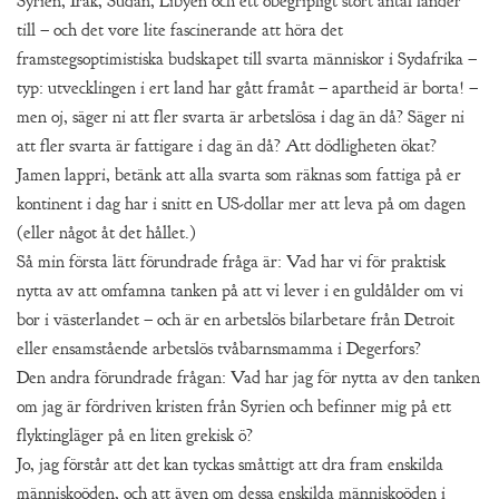
Syrien, Irak, Sudan, Libyen och ett obegripligt stort antal länder
till – och det vore lite fascinerande att höra det
framstegsoptimistiska budskapet till svarta människor i Sydafrika –
typ: utvecklingen i ert land har gått framåt – apartheid är borta! –
men oj, säger ni att fler svarta är arbetslösa i dag än då? Säger ni
att fler svarta är fattigare i dag än då? Att dödligheten ökat?
Jamen lappri, betänk att alla svarta som räknas som fattiga på er
kontinent i dag har i snitt en US-dollar mer att leva på om dagen
(eller något åt det hållet.)
Så min första lätt förundrade fråga är: Vad har vi för praktisk
nytta av att omfamna tanken på att vi lever i en guldålder om vi
bor i västerlandet – och är en arbetslös bilarbetare från Detroit
eller ensamstående arbetslös tvåbarnsmamma i Degerfors?
Den andra förundrade frågan: Vad har jag för nytta av den tanken
om jag är fördriven kristen från Syrien och befinner mig på ett
flyktingläger på en liten grekisk ö?
Jo, jag förstår att det kan tyckas småttigt att dra fram enskilda
människoöden, och att även om dessa enskilda människoöden i