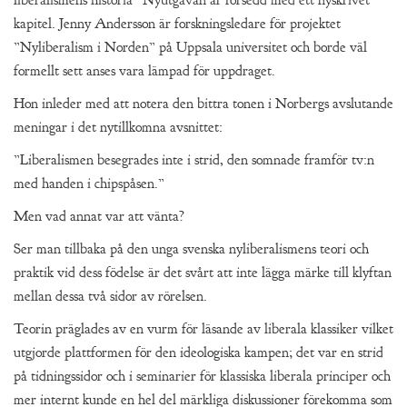
liberalismens historia” Nyutgåvan är försedd med ett nyskrivet
kapitel. Jenny Andersson är forskningsledare för projektet
”Nyliberalism i Norden” på Uppsala universitet och borde väl
formellt sett anses vara lämpad för uppdraget.
Hon inleder med att notera den bittra tonen i Norbergs avslutande
meningar i det nytillkomna avsnittet:
”Liberalismen besegrades inte i strid, den somnade framför tv:n
med handen i chipspåsen.”
Men vad annat var att vänta?
Ser man tillbaka på den unga svenska nyliberalismens teori och
praktik vid dess födelse är det svårt att inte lägga märke till klyftan
mellan dessa två sidor av rörelsen.
Teorin präglades av en vurm för läsande av liberala klassiker vilket
utgjorde plattformen för den ideologiska kampen; det var en strid
på tidningssidor och i seminarier för klassiska liberala principer och
mer internt kunde en hel del märkliga diskussioner förekomma som