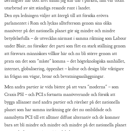
Berlinguer har dött året innan jag står där i parken, han var totalt
utarbetad av sitt ständiga resande runt i landet.
Den nya ledningen väljer att återgå till att försöka erövra
parlamentet i Rom och lyckas allteftersom genom sina olika
manövrer på det nationella planet gör sig mindre och mindre
betydelsefulla – de utvecklas närmast i samma riktning som Labour
under Blair; nu försöker det parti som fått en stark ställning genom
att försvara människors villkor här och nu bli större genom att
prata om det som "måste" komma – det högteknologiska samhället,
internet, globalisering, öppenhet – kultur och design blir viktigare
än frågan om vägar, broar och bevatningsanläggningar.
Men andra partier är vida bättre på att vara "moderna" – som
Craxis PSI – och PCI:s fortsatta manövrerande och försök att
bygga allianser med andra partier och rörelser på det nationella
planet som har samma inriktning gör det nu ombildade och
namnbytta PCI till ett alltmer diffust alternativ och de kommer
bara att bli mindre och mindre och mindre på det nationella planet