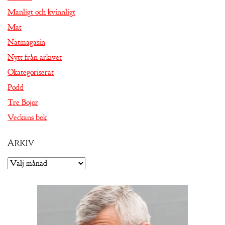
Manligt och kvinnligt
Mat
Nätmagasin
Nytt från arkivet
Okategoriserat
Podd
Tre Bojor
Veckans bok
Arkiv
Arkiv