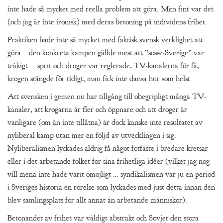
inte hade så mycket med reella problem att göra. Men fint var det
(och jag är inte ironisk) med deras betoning på individens frihet.
Praktiken hade inte så mycket med faktisk svensk verklighet att
göra – den konkreta kampen gällde mest att ”sosse-Sverige” var
tråkigt … sprit och droger var reglerade, TV-kanalerna för få,
krogen stängde för tidigt, man fick inte dansa hur som helst.
Att svensken i gemen nu har tillgång till obegripligt många TV-
kanaler, att krogarna är fler och öppnare och att droger är
vanligare (om än inte tillåtna) är dock kanske inte resultatet av
nyliberal kamp utan mer en följd av utvecklingen i sig.
Nyliberalismen lyckades aldrig få något fotfäste i bredare kretsar
eller i det arbetande folket för sina frihetliga idéer (vilket jag nog
vill mena inte hade varit omöjligt … syndikalismen var ju en period
i Sveriges historia en rörelse som lyckades med just detta innan den
blev samlingsplats för allt annat än arbetande människor).
Betonandet av frihet var väldigt abstrakt och Sovjet den stora