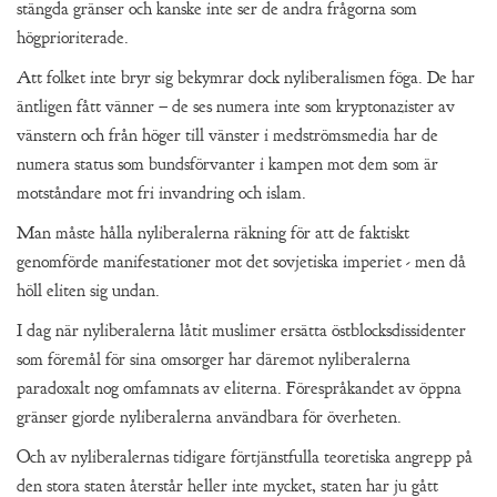
stängda gränser och kanske inte ser de andra frågorna som
högprioriterade.
Att folket inte bryr sig bekymrar dock nyliberalismen föga. De har
äntligen fått vänner – de ses numera inte som kryptonazister av
vänstern och från höger till vänster i medströmsmedia har de
numera status som bundsförvanter i kampen mot dem som är
motståndare mot fri invandring och islam.
Man måste hålla nyliberalerna räkning för att de faktiskt
genomförde manifestationer mot det sovjetiska imperiet - men då
höll eliten sig undan.
I dag när nyliberalerna låtit muslimer ersätta östblocksdissidenter
som föremål för sina omsorger har däremot nyliberalerna
paradoxalt nog omfamnats av eliterna. Förespråkandet av öppna
gränser gjorde nyliberalerna användbara för överheten.
Och av nyliberalernas tidigare förtjänstfulla teoretiska angrepp på
den stora staten återstår heller inte mycket, staten har ju gått