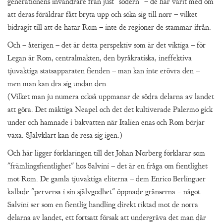
generationens invandrare från just "södern" – de har varit med om
att deras föräldrar fått bryta upp och söka sig till norr – vilket
bidragit till att de hatar Rom – inte de regioner de stammar ifrån.
Och – återigen – det är detta perspektiv som är det viktiga – för
Legan är Rom, centralmakten, den byråkratiska, ineffektiva
tjuvaktiga statsapparaten fienden – man kan inte erövra den –
men man kan dra sig undan den.
(Vilket man ju numera också uppmanar de södra delarna av landet
att göra. Det mäktiga Neapel och det det kultiverade Palermo gick
under och hamnade i bakvatten när Italien enas och Rom börjar
växa. SJälvklart kan de resa sig igen.)
Och här ligger förklaringen till det Johan Norberg förklarar som
"främlingsfientlighet" hos Salvini – det är en fråga om fientlighet
mot Rom. De gamla tjuvaktiga eliterna – dem Enrico Berlinguer
kallade "perversa i sin självgodhet" öppnade gränserna – något
Salvini ser som en fientlig handling direkt riktad mot de norra
delarna av landet, ett fortsatt försak att undergräva det man där