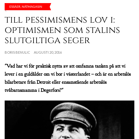
ESSÄER
,
NÄTMAGASIN
till pessimismens lov i:
optimismen som stalins
slutgiltiga seger
BORIS BENULIC
AUGUSTI 20, 2016
"Vad har vi för praktisk nytta av att omfamna tanken på att vi
lever i en guldålder om vi bor i västerlandet – och är en arbetslös
bilarbetare från Detroit eller ensamstående arbetslös
tvåbarnsmamma i Degerfors?"