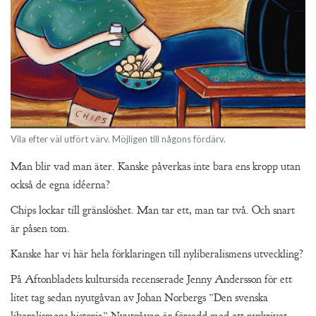
Vila efter väl utfört värv. Möjligen till någons fördärv.
Man blir vad man äter. Kanske påverkas inte bara ens kropp utan
också de egna idéerna?
Chips lockar till gränslöshet. Man tar ett, man tar två. Och snart
är påsen tom.
Kanske har vi här hela förklaringen till nyliberalismens utveckling?
På Aftonbladets kultursida recenserade Jenny Andersson för ett
litet tag sedan nyutgåvan av Johan Norbergs ”Den svenska