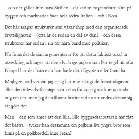
– och det gäller inte bara Sicilien – du kan se migrantbarn slita på
byggen och marknader över hela södra Italien – och i Rom.
Det här skapar strukturer som växer ihop med den organiserade
brottsligheten – (ofta är de redan en del av den) – och dessa
strukturer har sedan i sin tur nära band med politiker.
Nu finns det de som argumenterar för att detta faktiskt också är
utveckling och säger att den elvaårige pojken som bär tegel utanför
Neapel har det bättre än han hade det i Egypten eller Somalia.
Möjligen, vad vet väl jag – jag har inte riktigt de förståndsgåvor
eller den inlevelseförmåga som krävs för att jag ska kunna uttala
mig om det, men jag är stillsamt fascinerad av att andra dristar sig
att göra det.
Men – den som anser att den lille, lille byggnadsarbetaren har fått
det bättre – tycker han detsamma om pojkens lite yngre bror som
finns på en pojkbordell inne i stan?