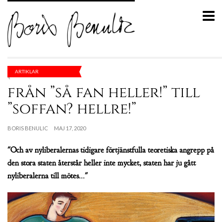
ARTIKLAR
från ”så fan heller!” till
”soffan? hellre!”
BORIS BENULIC
MAJ 17, 2020
"Och av nyliberalernas tidigare förtjänstfulla teoretiska angrepp på
den stora staten återstår heller inte mycket, staten har ju gått
nyliberalerna till mötes..."