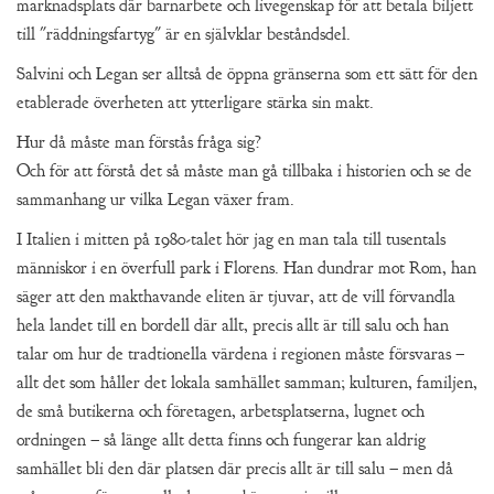
marknadsplats där barnarbete och livegenskap för att betala biljett
till "räddningsfartyg" är en självklar beståndsdel.
Salvini och Legan ser alltså de öppna gränserna som ett sätt för den
etablerade överheten att ytterligare stärka sin makt.
Hur då måste man förstås fråga sig?
Och för att förstå det så måste man gå tillbaka i historien och se de
sammanhang ur vilka Legan växer fram.
I Italien i mitten på 1980-talet hör jag en man tala till tusentals
människor i en överfull park i Florens. Han dundrar mot Rom, han
säger att den makthavande eliten är tjuvar, att de vill förvandla
hela landet till en bordell där allt, precis allt är till salu och han
talar om hur de tradtionella värdena i regionen måste försvaras –
allt det som håller det lokala samhället samman; kulturen, familjen,
de små butikerna och företagen, arbetsplatserna, lugnet och
ordningen – så länge allt detta finns och fungerar kan aldrig
samhället bli den där platsen där precis allt är till salu – men då