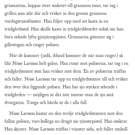
gräsmattan, hoppar över staketet till grannens tomt, tar tag i
grillen som står där och vräker in den genom grannens
vardagsrumsfönster. Han följer upp med att kasta in en
trädgårdsstol. Han skulle kasta in trädgårdsbordet också om han
bara orkade lyfta gjutjärnspjäsen. Grannarna gömmer sig i
gillestugan och ringer polisen.
När de kommer (jodå, ibland kommer de när man ringer) så
blir Nisse Larsson helt galen. Han rusar mot poliserna, tar tag i en
trädgårdstomte som han vräker mot dem. En av poliserna träffas
och faller. Nisse Larsson tar upp en trädgårdstomte till och vräker
den över den liggande polisen. Han har sju stycken stående i
trädgården — möjligen är det inte tomtar utan de sju små
dvärgarna. Tunga och hårda är de i alla fall.
Nisse Larsson kastar nu den tredje trädgårdstomten mot den
fallne polisen, vars kollega nu dragit sin tjänstepistol. Han osäkrar.
Han skjuter. Nisse Larsson träffas i vänster sida, och faller omkull.