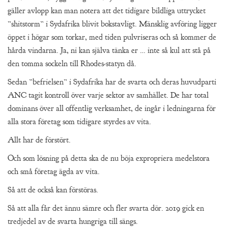
gäller avlopp kan man notera att det tidigare bildliga uttrycket
”shitstorm” i Sydafrika blivit bokstavligt. Mänsklig avföring ligger
öppet i högar som torkar, med tiden pulvriseras och så kommer de
hårda vindarna. Ja, ni kan själva tänka er … inte så kul att stå på
den tomma sockeln till Rhodes-statyn då.
Sedan ”befrielsen” i Sydafrika har de svarta och deras huvudparti
ANC tagit kontroll över varje sektor av samhället. De har total
dominans över all offentlig verksamhet, de ingår i ledningarna för
alla stora företag som tidigare styrdes av vita.
Allt har de förstört.
Och som lösning på detta ska de nu böja expropriera medelstora
och små företag ägda av vita.
Så att de också kan förstöras.
Så att alla får det ännu sämre och fler svarta dör. 2019 gick en
tredjedel av de svarta hungriga till sängs.