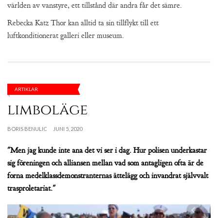
världen av vanstyre, ett tillstånd där andra får det sämre.
Rebecka Katz Thor kan alltid ta sin tillflykt till ett
luftkonditionerat galleri eller museum.
ARTIKLAR
limboläge
BORIS BENULIC
JUNI 5, 2020
"Men jag kunde inte ana det vi ser i dag. Hur polisen underkastar
sig föreningen och alliansen mellan vad som antagligen ofta är de
forna medelklassdemonstranternas ättelägg och invandrat självvalt
trasproletariat."