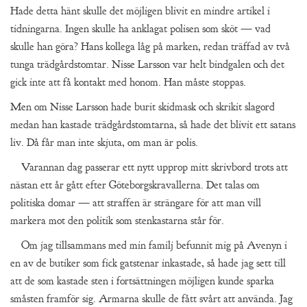
Hade detta hänt skulle det möjligen blivit en mindre artikel i
tidningarna. Ingen skulle ha anklagat polisen som sköt — vad
skulle han göra? Hans kollega låg på marken, redan träffad av två
tunga trädgårdstomtar. Nisse Larsson var helt bindgalen och det
gick inte att få kontakt med honom. Han måste stoppas.
Men om Nisse Larsson hade burit skidmask och skrikit slagord
medan han kastade trädgårdstomtarna, så hade det blivit ett satans
liv. Då får man inte skjuta, om man är polis.
Varannan dag passerar ett nytt upprop mitt skrivbord trots att
nästan ett år gått efter Göteborgskravallerna. Det talas om
politiska domar — att straffen är strängare för att man vill
markera mot den politik som stenkastarna står för.
Om jag tillsammans med min familj befunnit mig på Avenyn i
en av de butiker som fick gatstenar inkastade, så hade jag sett till
att de som kastade sten i fortsättningen möjligen kunde sparka
småsten framför sig. Armarna skulle de fått svårt att använda. Jag