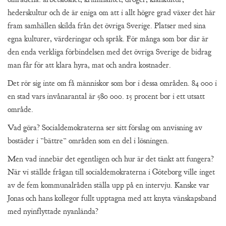
hederskultur och de är eniga om att i allt högre grad växer det här
fram samhällen skilda från det övriga Sverige. Platser med sina
egna kulturer, värderingar och språk. För många som bor där är
den enda verkliga förbindelsen med det övriga Sverige de bidrag
man får för att klara hyra, mat och andra kostnader.
Det rör sig inte om få människor som bor i dessa områden. 84 000 i
en stad vars invånarantal är 580 000. 15 procent bor i ett utsatt
område.
Vad göra? Socialdemokraterna ser sitt förslag om anvisning av
bostäder i ”bättre” områden som en del i lösningen.
Men vad innebär det egentligen och hur är det tänkt att fungera?
När vi ställde frågan till socialdemokraterna i Göteborg ville inget
av de fem kommunalråden ställa upp på en intervju. Kanske var
Jonas och hans kollegor fullt upptagna med att knyta vänskapsband
med nyinflyttade nyanlända?