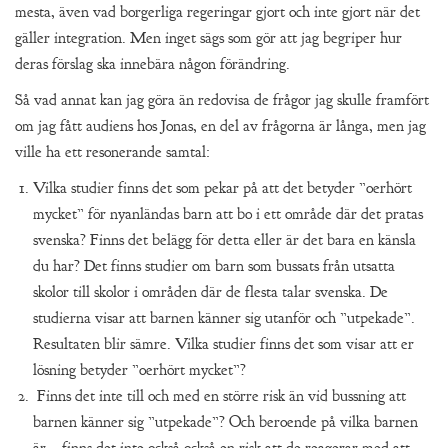
mesta, även vad borgerliga regeringar gjort och inte gjort när det
gäller integration. Men inget sägs som gör att jag begriper hur
deras förslag ska innebära någon förändring.
Så vad annat kan jag göra än redovisa de frågor jag skulle framfört
om jag fått audiens hos Jonas, en del av frågorna är långa, men jag
ville ha ett resonerande samtal:
Vilka studier finns det som pekar på att det betyder ”oerhört
mycket” för nyanländas barn att bo i ett område där det pratas
svenska? Finns det belägg för detta eller är det bara en känsla
du har? Det finns studier om barn som bussats från utsatta
skolor till skolor i områden där de flesta talar svenska. De
studierna visar att barnen känner sig utanför och ”utpekade”.
Resultaten blir sämre. Vilka studier finns det som visar att er
lösning betyder ”oerhört mycket”?
Finns det inte till och med en större risk än vid bussning att
barnen känner sig ”utpekade”? Och beroende på vilka barnen
är – finns det inte också också en risk att de reagerar med att