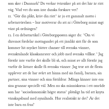
som sker i Danmark? Du verkar tvärsäker på att det här är rätt
väg. Vad vet du som inte danska forskare vet?
11. ”Gör din plikt, kräv din rätt” är ju ett gammalt motto i
arbetarrörelsen – hur motiverar du att ni i Göteborg minst sagt
vänt på ordningen?
12. I en debattartikel i Göteborgsposten säger du: ”Om vi
däremot fördelar mottagandet på ett jämlikt sätt får de som
kommer hit mycket bättre chanser till svenska vänner,
svensktalande klasskamrater och jobb med svenska villkor.” Jag
förstår inte varför det skulle bli så, och minst av allt förstår jag
varför de lättare skulle få svenska vänner. Jag tror att de flesta
upplever att de har svårt att hinna med sin familj, barnen, sin
partner, sina vänner och sina föräldrar. Många känner inte ens
sina grannar speciellt väl. Men nu ska människorna i ett område
som har ”socioekonomiskt högre status” plötsligt ha tid att knyta
vänskapsband med nyanlända. Hur realistiskt är det? Är det
inte bara en fras?