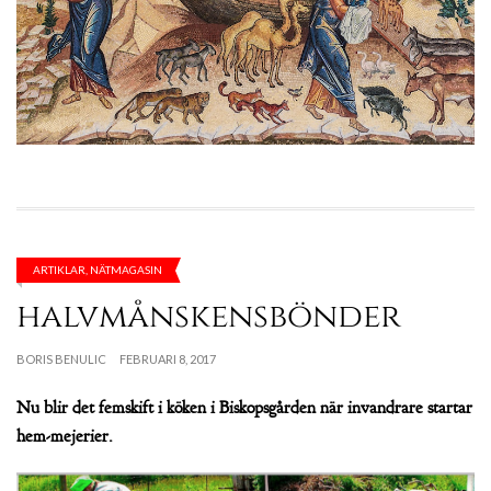
ARTIKLAR
,
NÄTMAGASIN
halvmånskensbönder
BORIS BENULIC
FEBRUARI 8, 2017
Nu blir det femskift i köken i Biskopsgården när invandrare startar
hem-mejerier.