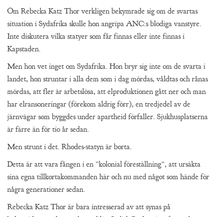
Om Rebecka Katz Thor verkligen bekymrade sig om de svartas
situation i Sydafrika skulle hon angripa ANC:s blodiga vanstyre.
Inte diskutera vilka statyer som får finnas eller inte finnas i
Kapstaden.
Men hon vet inget om Sydafrika. Hon bryr sig inte om de svarta i
landet, hon struntar i alla dem som i dag mördas, våldtas och rånas
mördas, att fler är arbetslösa, att elproduktionen gått ner och man
har elransoneringar (förekom aldrig förr), en tredjedel av de
järnvägar som byggdes under apartheid förfaller. Sjukhusplatserna
är färre än för tio år sedan.
Men strunt i det. Rhodes-statyn är borta.
Detta är att vara fången i en ”kolonial föreställning”, att ursäkta
sina egna tillkortakommanden här och nu med något som hände för
några generationer sedan.
Rebecka Katz Thor är bara intresserad av att synas på