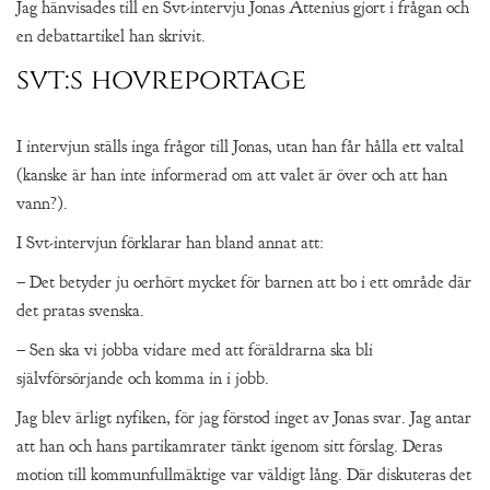
Jag hänvisades till en Svt-intervju Jonas Attenius gjort i frågan och
en debattartikel han skrivit.
svt:s hovreportage
I intervjun ställs inga frågor till Jonas, utan han får hålla ett valtal
(kanske är han inte informerad om att valet är över och att han
vann?).
I Svt-intervjun förklarar han bland annat att:
– Det betyder ju oerhört mycket för barnen att bo i ett område där
det pratas svenska.
– Sen ska vi jobba vidare med att föräldrarna ska bli
självförsörjande och komma in i jobb.
Jag blev ärligt nyfiken, för jag förstod inget av Jonas svar. Jag antar
att han och hans partikamrater tänkt igenom sitt förslag. Deras
motion till kommunfullmäktige var väldigt lång. Där diskuteras det