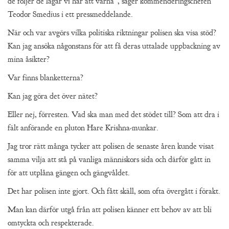
de följer de lagar vi har att värna”, säger kommenderingschefen
Teodor Smedius i ett pressmeddelande.
När och var avgörs vilka politiska riktningar polisen ska visa stöd?
Kan jag ansöka någonstans för att få deras uttalade uppbackning av
mina åsikter?
Var finns blanketterna?
Kan jag göra det över nätet?
Eller nej, förresten. Vad ska man med det stödet till? Som att dra i
fält anförande en pluton Hare Krishna-munkar.
Jag tror rätt många tycker att polisen de senaste åren kunde visat
samma vilja att stå på vanliga människors sida och därför gått in
för att utplåna gängen och gängvåldet.
Det har polisen inte gjort. Och fått skäll, som ofta övergått i förakt.
Man kan därför utgå från att polisen känner ett behov av att bli
omtyckta och respekterade.