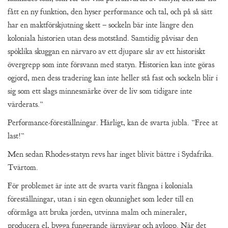
fått en ny funktion, den hyser performance och tal, och på så sätt
har en maktförskjutning skett – sockeln bär inte längre den
koloniala historien utan dess motstånd. Samtidig påvisar den
spöklika skuggan en närvaro av ett djupare sår av ett historiskt
övergrepp som inte försvann med statyn. Historien kan inte göras
ogjord, men dess tradering kan inte heller stå fast och sockeln blir i
sig som ett slags minnesmärke över de liv som tidigare inte
värderats.”
Performance-föreställningar. Härligt, kan de svarta jubla. ”Free at
last!”
Men sedan Rhodes-statyn revs har inget blivit bättre i Sydafrika.
Tvärtom.
För problemet är inte att de svarta varit fångna i koloniala
föreställningar, utan i sin egen okunnighet som leder till en
oförmåga att bruka jorden, utvinna malm och mineraler,
producera el, bygga fungerande järnvägar och avlopp. När det