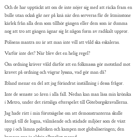
Och de har upptäckt att om de inte nöjer sig med att räcka fram en
bulle utan också går ner på knä när den serveras får de åtminstone
kärlek från alla dem som tillhör gängen eller dem som är dumma
nog att tro att gängen ägnar sig åt någon form av radikalt uppror.
Polisens mantra nu är att man inte vill att våld ska eskaleras.
Varför inte det? När blev det en helig regel?
Om ordning kräver våld därför att en folkmassa gör motstånd mot
kravet på ordning och vägrar lyssna, vad gör man då?
Ibland menar en del att jag förändrat inställning i dessa frågor.
Inte de senaste 20 åren i alla fall. Nedan kan man läsa min krönika
i Metro, under det rättsliga efterspelet till Göteborgskravallerna.
Jag hade rätt i min förutsägelse om att demonstranterna skulle
återgå till de lugna, välmående och städade miljöer som de växt
upp i och lämna politiken och kampen mot globaliseringen; den