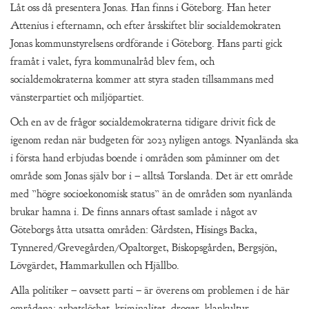
Låt oss då presentera Jonas. Han finns i Göteborg. Han heter
Attenius i efternamn, och efter årsskiftet blir socialdemokraten
Jonas kommunstyrelsens ordförande i Göteborg. Hans parti gick
framåt i valet, fyra kommunalråd blev fem, och
socialdemokraterna kommer att styra staden tillsammans med
vänsterpartiet och miljöpartiet.
Och en av de frågor socialdemokraterna tidigare drivit fick de
igenom redan när budgeten för 2023 nyligen antogs. Nyanlända ska
i första hand erbjudas boende i områden som påminner om det
område som Jonas själv bor i – alltså Torslanda. Det är ett område
med ”högre socioekonomisk status” än de områden som nyanlända
brukar hamna i. De finns annars oftast samlade i något av
Göteborgs åtta utsatta områden: Gårdsten, Hisings Backa,
Tynnered/Grevegården/Opaltorget, Biskopsgården, Bergsjön,
Lövgärdet, Hammarkullen och Hjällbo.
Alla politiker – oavsett parti – är överens om problemen i de här
områdena: arbetslöshet, kriminalitet, droger, klankultur,