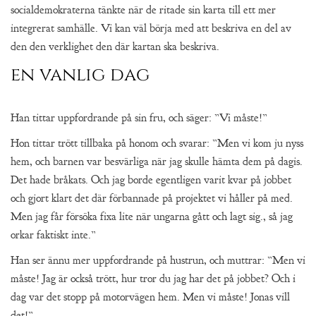
socialdemokraterna tänkte när de ritade sin karta till ett mer
integrerat samhälle. Vi kan väl börja med att beskriva en del av
den den verklighet den där kartan ska beskriva.
en vanlig dag
Han tittar uppfordrande på sin fru, och säger: ”Vi måste!”
Hon tittar trött tillbaka på honom och svarar: ”Men vi kom ju nyss
hem, och barnen var besvärliga när jag skulle hämta dem på dagis.
Det hade bråkats. Och jag borde egentligen varit kvar på jobbet
och gjort klart det där förbannade på projektet vi håller på med.
Men jag får försöka fixa lite när ungarna gått och lagt sig., så jag
orkar faktiskt inte.”
Han ser ännu mer uppfordrande på hustrun, och muttrar: ”Men vi
måste! Jag är också trött, hur tror du jag har det på jobbet? Och i
dag var det stopp på motorvägen hem. Men vi måste! Jonas vill
det!”