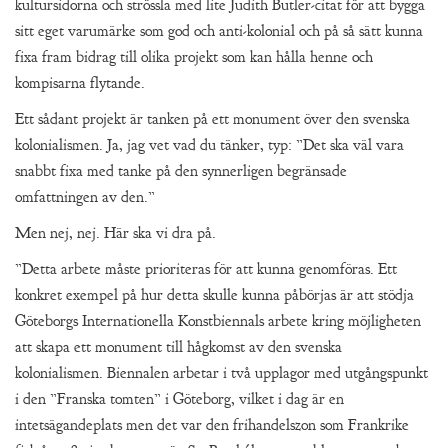
kultursidorna och strössla med lite Judith Butler-citat för att bygga
sitt eget varumärke som god och anti-kolonial och på så sätt kunna
fixa fram bidrag till olika projekt som kan hålla henne och
kompisarna flytande.
Ett sådant projekt är tanken på ett monument över den svenska
kolonialismen. Ja, jag vet vad du tänker, typ: ”Det ska väl vara
snabbt fixa med tanke på den synnerligen begränsade
omfattningen av den.”
Men nej, nej. Här ska vi dra på.
”Detta arbete måste prioriteras för att kunna genomföras. Ett
konkret exempel på hur detta skulle kunna påbörjas är att stödja
Göteborgs Internationella Konstbiennals arbete kring möjligheten
att skapa ett monument till hågkomst av den svenska
kolonialismen. Biennalen arbetar i två upplagor med utgångspunkt
i den ”Franska tomten” i Göteborg, vilket i dag är en
intetsägandeplats men det var den frihandelszon som Frankrike