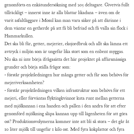
genomförts en enkätundersökning med 205 deltagare. Givetvis fullt
tillräckligt – innerst inne är alla blattar likadana – även om de
varit asfaltläggare i Mosul kan man vara säker på att därinne i
dem väntar en getherde på att få bli befriad och få valla sin flock i
Hammarkullen.
Det ska bli får, getter, mejerier, ekojordbruk och allt ska lämna ett
avtryck i miljön som är ungefär lika stort som en enbent myggas.
Nu ska ni inte börja ifrågasätta det här projektet på affärsmässiga
grunder och börja ställa frågor som:
• förstår projektledningen hur många getter och får som behövs för
mejeriverksamheten?
• förstår projektledningen vilken infrastruktur som behövs för ett
mejeri, eller förväntas flyktingkvinnor kuta runt mellan getterna
med mjölkannan i ena handen och pallen i den andra för att efter
genomförd mjölkning släpa kannan upp till lägenheten för att göra
ost? Produktionsvolymerna kommer inte att bli så stora – det går åt
10 liter mjölk till ungefär 1 kilo ost. Med fyra kokplattor och fyra