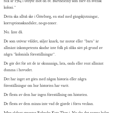
fick år 1784 i utbyte mot ön St. Barthélemy som blev en svensk
koloni.”
Detta ska alltså ske i Göteborg, en stad med gängskjutningar,
korruptionsskandaler, no-go-zoner.
Nu. Inte då.
De som utövar våldet, säljer knark, tar mutor eller ”bara” är
allmänt inkompetenta skadar inte folk på olika sätt på grund av
några ”koloniala föreställningar”.
De gör det för att de är okunnniga, lata, onda eller rent allmänt
dumma i huvudet.
Det har inget att göra med någon historia eller några
föreställningar om hur historien har varit.
De flesta av dem har ingen föreställning om historien.
De flesta av dem minns inte vad de gjorde i förra veckan.
Men sådant struntar Rebecka Katz Thor i. Nu ska det raggas kulor