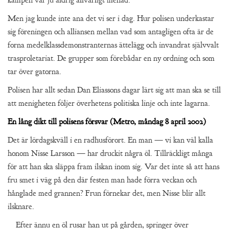
kampen var ju aldrig allvarligt menad.
Men jag kunde inte ana det vi ser i dag. Hur polisen underkastar
sig föreningen och alliansen mellan vad som antagligen ofta är de
forna medelklassdemonstranternas ättelägg och invandrat självvalt
trasproletariat. De grupper som förebådar en ny ordning och som
tar över gatorna.
Polisen har allt sedan Dan Eliassons dagar lärt sig att man ska se till
att menigheten följer överhetens politiska linje och inte lagarna.
En lång dikt till polisens försvar (Metro, måndag 8 april 2002)
Det är lördagskväll i en radhusförort. En man — vi kan väl kalla
honom Nisse Larsson — har druckit några öl. Tillräckligt många
för att han ska släppa fram ilskan inom sig. Var det inte så att hans
fru smet i väg på den där festen man hade förra veckan och
hånglade med grannen? Frun förnekar det, men Nisse blir allt
ilsknare.
Efter ännu en öl rusar han ut på gården, springer över