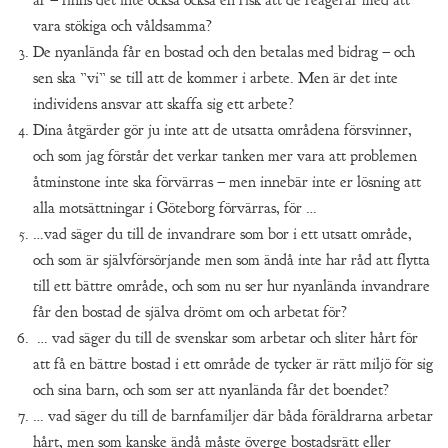
vara stökiga och våldsamma?
De nyanlända får en bostad och den betalas med bidrag – och
sen ska ”vi” se till att de kommer i arbete. Men är det inte
individens ansvar att skaffa sig ett arbete?
Dina åtgärder gör ju inte att de utsatta områdena försvinner,
och som jag förstår det verkar tanken mer vara att problemen
åtminstone inte ska förvärras – men innebär inte er lösning att
alla motsättningar i Göteborg förvärras, för …
…vad säger du till de invandrare som bor i ett utsatt område,
och som är självförsörjande men som ändå inte har råd att flytta
till ett bättre område, och som nu ser hur nyanlända invandrare
får den bostad de själva drömt om och arbetat för?
… vad säger du till de svenskar som arbetar och sliter hårt för
att få en bättre bostad i ett område de tycker är rätt miljö för sig
och sina barn, och som ser att nyanlända får det boendet?
… vad säger du till de barnfamiljer där båda föräldrarna arbetar
hårt, men som kanske ändå måste överge bostadsrätt eller