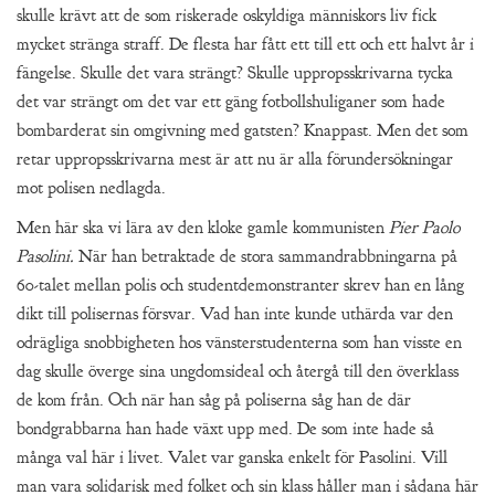
skulle krävt att de som riskerade oskyldiga människors liv fick
mycket stränga straff. De flesta har fått ett till ett och ett halvt år i
fängelse. Skulle det vara strängt? Skulle uppropsskrivarna tycka
det var strängt om det var ett gäng fotbollshuliganer som hade
bombarderat sin omgivning med gatsten? Knappast. Men det som
retar uppropsskrivarna mest är att nu är alla förundersökningar
mot polisen nedlagda.
Men här ska vi lära av den kloke gamle kommunisten
Pier Paolo
Pasolini.
När han betraktade de stora sammandrabbningarna på
60-talet mellan polis och studentdemonstranter skrev han en lång
dikt till polisernas försvar. Vad han inte kunde uthärda var den
odrägliga snobbigheten hos vänsterstudenterna som han visste en
dag skulle överge sina ungdomsideal och återgå till den överklass
de kom från. Och när han såg på poliserna såg han de där
bondgrabbarna han hade växt upp med. De som inte hade så
många val här i livet. Valet var ganska enkelt för Pasolini. Vill
man vara solidarisk med folket och sin klass håller man i sådana här