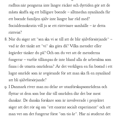
radhus när pengarna inte längre räcker och dyrtiden gör att de
måsta skaffa sig ett billigare boende – alltmedan nyanlända får
ett boende familjen själv inte längre har råd med?
Socialdemokratin vill ju se ett rättvisare samhälle – är detta
rättvist?
När du säger att ”sen ska vi se till att de blir självförsörjande” –
vad är det tänkt att ”vi” ska göra då? Vilka metoder eller
åtgärder tänker du på? Och om du vet att de metoderna
fungerar – varför tillämpas de inte bland alla de arbetslösa som
finns i de utsatta områdena? Är det verkligen en fin bostad i ett
lugnt område som är avgörande för att man ska få en nyanländ
att bli självförsörjande?
I Danmark river man nu delar av utanförskapsområdena och
flyttar ut dem som bor där till områden där det bor mest
danskar. De danska forskare som är involverade i projektet
säger att det rör sig om ”ett enormt socialt experiment” och att
man vet om det fungerar först ”om tio år”. Har ni studerat det