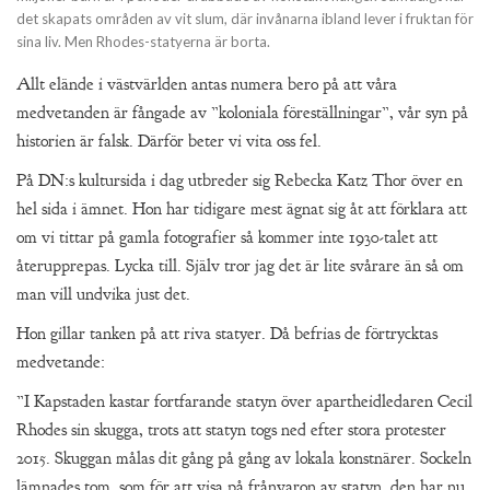
det skapats områden av vit slum, där invånarna ibland lever i fruktan för
sina liv. Men Rhodes-statyerna är borta.
Allt elände i västvärlden antas numera bero på att våra
medvetanden är fångade av ”koloniala föreställningar”, vår syn på
historien är falsk. Därför beter vi vita oss fel.
På DN:s kultursida i dag utbreder sig Rebecka Katz Thor över en
hel sida i ämnet. Hon har tidigare mest ägnat sig åt att förklara att
om vi tittar på gamla fotografier så kommer inte 1930-talet att
återupprepas. Lycka till. Själv tror jag det är lite svårare än så om
man vill undvika just det.
Hon gillar tanken på att riva statyer. Då befrias de förtrycktas
medvetande:
”I Kapstaden kastar fortfarande statyn över apartheidledaren Cecil
Rhodes sin skugga, trots att statyn togs ned efter stora protester
2015. Skuggan målas dit gång på gång av lokala konstnärer. Sockeln
lämnades tom, som för att visa på frånvaron av statyn, den har nu