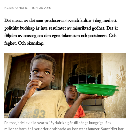
BORIS BENULIC
JUNI 30, 2020
Det mesta av det som produceras i svensk kultur i dag med ett
politiskt budskap är inte resultatet av missriktad godhet. Det är
följden av omsorg om den egna inkomsten och positionen. Och
feghet. Och okunskap.
En tredjedel av alla svarta i Sydafrika går till sängs hungriga. Sex
miljoner barn är i perioder drabbade av konstant hunger. Samtidigt har