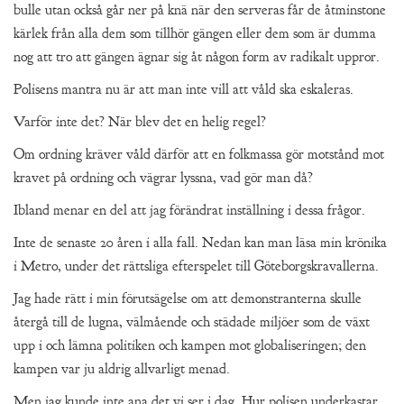
bulle utan också går ner på knä när den serveras får de åtminstone
kärlek från alla dem som tillhör gängen eller dem som är dumma
nog att tro att gängen ägnar sig åt någon form av radikalt uppror.
Polisens mantra nu är att man inte vill att våld ska eskaleras.
Varför inte det? När blev det en helig regel?
Om ordning kräver våld därför att en folkmassa gör motstånd mot
kravet på ordning och vägrar lyssna, vad gör man då?
Ibland menar en del att jag förändrat inställning i dessa frågor.
Inte de senaste 20 åren i alla fall. Nedan kan man läsa min krönika
i Metro, under det rättsliga efterspelet till Göteborgskravallerna.
Jag hade rätt i min förutsägelse om att demonstranterna skulle
återgå till de lugna, välmående och städade miljöer som de växt
upp i och lämna politiken och kampen mot globaliseringen; den
kampen var ju aldrig allvarligt menad.
Men jag kunde inte ana det vi ser i dag. Hur polisen underkastar