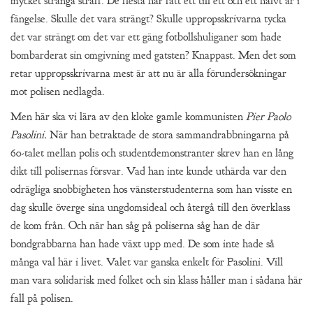
mycket stränga straff. De flesta har fått ett till ett och ett halvt år i
fängelse. Skulle det vara strängt? Skulle uppropsskrivarna tycka
det var strängt om det var ett gäng fotbollshuliganer som hade
bombarderat sin omgivning med gatsten? Knappast. Men det som
retar uppropsskrivarna mest är att nu är alla förundersökningar
mot polisen nedlagda.
Men här ska vi lära av den kloke gamle kommunisten
Pier Paolo
Pasolini.
När han betraktade de stora sammandrabbningarna på
60-talet mellan polis och studentdemonstranter skrev han en lång
dikt till polisernas försvar. Vad han inte kunde uthärda var den
odrägliga snobbigheten hos vänsterstudenterna som han visste en
dag skulle överge sina ungdomsideal och återgå till den överklass
de kom från. Och när han såg på poliserna såg han de där
bondgrabbarna han hade växt upp med. De som inte hade så
många val här i livet. Valet var ganska enkelt för Pasolini. Vill
man vara solidarisk med folket och sin klass håller man i sådana här
fall på polisen.