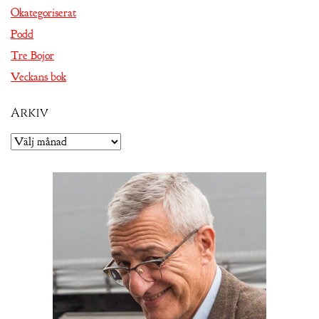
Okategoriserat
Podd
Tre Bojor
Veckans bok
Arkiv
Arkiv