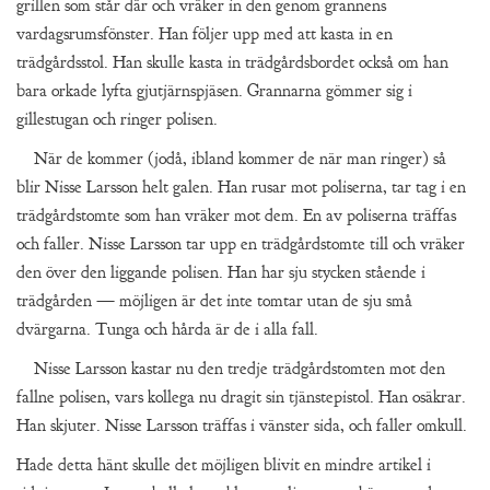
grillen som står där och vräker in den genom grannens
vardagsrumsfönster. Han följer upp med att kasta in en
trädgårdsstol. Han skulle kasta in trädgårdsbordet också om han
bara orkade lyfta gjutjärnspjäsen. Grannarna gömmer sig i
gillestugan och ringer polisen.
När de kommer (jodå, ibland kommer de när man ringer) så
blir Nisse Larsson helt galen. Han rusar mot poliserna, tar tag i en
trädgårdstomte som han vräker mot dem. En av poliserna träffas
och faller. Nisse Larsson tar upp en trädgårdstomte till och vräker
den över den liggande polisen. Han har sju stycken stående i
trädgården — möjligen är det inte tomtar utan de sju små
dvärgarna. Tunga och hårda är de i alla fall.
Nisse Larsson kastar nu den tredje trädgårdstomten mot den
fallne polisen, vars kollega nu dragit sin tjänstepistol. Han osäkrar.
Han skjuter. Nisse Larsson träffas i vänster sida, och faller omkull.
Hade detta hänt skulle det möjligen blivit en mindre artikel i