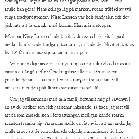
tidningarna. Ingen skulle ha anklagat polisen som sköt — vad
skulle han göra? Hans kollega låg på marken, redan träffad av två
tunga trädgårdstomtar. Nisse Larsson var helt bindgalen och det
gick inte att få kontakt med honom. Han måste stoppas.
Men om Nisse Larsson hade burit skidmask och skrikit slagord
medan han kastade trädgårdstomtarna, så hade det blivit ett satans
liv. Då får man inte skjuta, om man är polis.
Varannan dag passerar ett nytt upprop mitt skrivbord trots att
nästan ett år gått efter Göteborgskravallerna. Det talas om
politiska domar — att straffen är strängare för att man vill
markera mot den politik som stenkastarna står för.
Om jag tillsammans med min familj befunnit mig på Avenyn i
en av de butiker som fick gatstenar inkastade, så hade jag sett till
att de som kastade sten i fortsättningen möjligen kunde sparka
småsten framför sig. Armarna skulle de fått svårt att använda. Jag
skulle krävt att de som riskerade oskyldiga människors liv fick