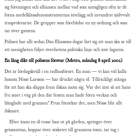
sig föreningen och alliansen mellan vad som antagligen ofta är de
forna medelklassdemonstranternas ättelägg och invandrat självvalt
trasproletariat. De grupper som förebådar en ny ordning och som
tar över gatorna.
Polisen har allt sedan Dan Eliassons dagar lärt sig att man ska se till
att menigheten följer överhetens politiska linje och inte lagarna.
En lång dikt till polisens försvar (Metro, måndag 8 april 2002)
Det är lördagskväll i en radhusförort. En man — vi kan väl kalla
honom Nisse Larsson — har druckit några öl. Tillräckligt många
för att han ska släppa fram ilskan inom sig. Var det inte så att hans
fru smet i väg på den där festen man hade förra veckan och
hånglade med grannen? Frun förnekar det, men Nisse blir allt
ilsknare.
Efter ännu en öl rusar han ut på gården, springer över
gräsmattan, hoppar över staketet till grannens tomt, tar tag i