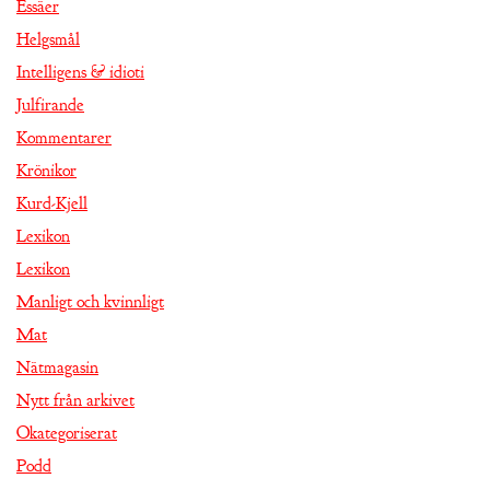
Essäer
Helgsmål
Intelligens & idioti
Julfirande
Kommentarer
Krönikor
Kurd-Kjell
Lexikon
Lexikon
Manligt och kvinnligt
Mat
Nätmagasin
Nytt från arkivet
Okategoriserat
Podd