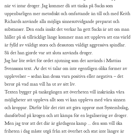
när vi intar droger. Jag kommer då att tänka på Sacks som
uppenbarligen mer metodiskt och omfattande än till och med Keith
Richards använde alla möjliga sinnesutvidgande preparat och
substanser. Den enda insikt det verkar ha gett Sacks är att om man
håller på så tillräckligt länge kommer man att uppleva att ens värld
är fylld av väldigt stora och dessutom väldigt aggressiva spindlar.
Så det han gjorde var att sluta använda droger.
Jag har lite svårt för ordet njutning som det används i Mattias
Svenssons text. Är det vi talar om inte egentligen olika former av
upplevelser – sedan kan dessa vara positiva eller negativa – det
beror på vad man vill ha ut av sitt liv.
Texten bygger på tankegången att överheten vill inskränka våra
möjligheter att uppleva allt som vi kan uppleva med våra sinnen
och kroppar. Därför blir det rätt att göra uppror mot Systembolag,
dansförbud på krogen och att kämpa för en legalisering av droger.
Men jag tror att det där är gårdagens kamp … den som vill öka
friheten i dag måste utgå från att överhet och stat inte längre är