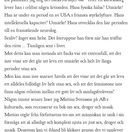
lever han i celibat några årtionden. Hans fysiska hälsa? Utmärkt!
Han är under en period en av USA:s främsta styrkelyftare. Hans
intellektuella kapacitet? Utmärkt! Hans utvecklas den här perioden
till en framstående neurolog.
Sexliv? Inget som helst. Det återupptar han först när han träffar
den rätte … Tämligen sent i livet.
Mot detta kan man invända att Sacks var ett extremfall, att det
inte visar att det går att leva ett utmärkt och helt liv långa
perioder utan sex.
Men kan man inte snarare hävda att det visar att det går att leva
ett alldeles fullödigt liv helt utan sex, och att det åtminstone inte
finns någon relation mellan ett gott liv och samlagsfrekvens?
Någon timme senare läser jag Mattias Svensson på AB:s
kultursida, som recenserar en bok om sex, droger och musik.
Mattias utgår från författarens tes om att människan är unik i sin
förmåga att så allsidigt och komplext njuta av just sex, droger och
musik. Dessutom kan vi ibland bli klokare genom det vi upplever