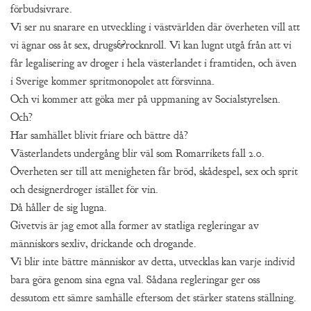
förbudsivrare.
Vi ser nu snarare en utveckling i västvärlden där överheten vill att
vi ägnar oss åt sex, drugs&rocknroll. Vi kan lugnt utgå från att vi
får legalisering av droger i hela västerlandet i framtiden, och även
i Sverige kommer spritmonopolet att försvinna.
Och vi kommer att göka mer på uppmaning av Socialstyrelsen.
Och?
Har samhället blivit friare och bättre då?
Västerlandets undergång blir väl som Romarrikets fall 2.0.
Överheten ser till att menigheten får bröd, skådespel, sex och sprit
och designerdroger istället för vin.
Då håller de sig lugna.
Givetvis är jag emot alla former av statliga regleringar av
människors sexliv, drickande och drogande.
Vi blir inte bättre människor av detta, utvecklas kan varje individ
bara göra genom sina egna val. Sådana regleringar ger oss
dessutom ett sämre samhälle eftersom det stärker statens ställning.