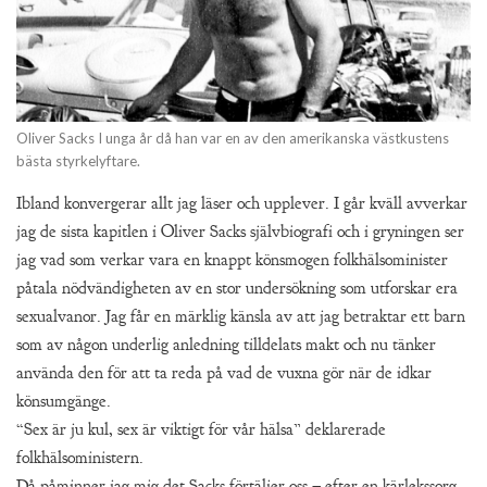
Oliver Sacks I unga år då han var en av den amerikanska västkustens
bästa styrkelyftare.
Ibland konvergerar allt jag läser och upplever. I går kväll avverkar
jag de sista kapitlen i Oliver Sacks självbiografi och i gryningen ser
jag vad som verkar vara en knappt könsmogen folkhälsominister
påtala nödvändigheten av en stor undersökning som utforskar era
sexualvanor. Jag får en märklig känsla av att jag betraktar ett barn
som av någon underlig anledning tilldelats makt och nu tänker
använda den för att ta reda på vad de vuxna gör när de idkar
könsumgänge.
“Sex är ju kul, sex är viktigt för vår hälsa” deklarerade
folkhälsoministern.
Då påminner jag mig det Sacks förtäljer oss – efter en kärlekssorg