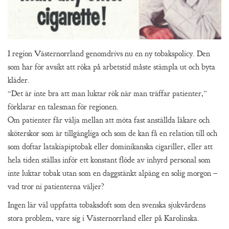
I region Västernorrland genomdrivs nu en ny tobakspolicy. Den
som har för avsikt att röka på arbetstid måste stämpla ut och byta
kläder.
“Det är inte bra att man luktar rök när man träffar patienter,”
förklarar en talesman för regionen.
Om patienter får välja mellan att möta fast anställda läkare och
sköterskor som är tillgängliga och som de kan få en relation till och
som doftar latakiapiptobak eller dominikanska cigariller, eller att
hela tiden ställas inför ett konstant flöde av inhyrd personal som
inte luktar tobak utan som en daggstänkt alpäng en solig morgon –
vad tror ni patienterna väljer?
Ingen lär väl uppfatta tobaksdoft som den svenska sjukvårdens
stora problem, vare sig i Västernorrland eller på Karolinska.