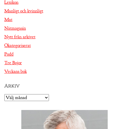
Lexikon
Manligt och kvinnligt
Mat
Nätmagasin
Nytt från arkivet
Okategoriserat
Podd
Tre Bojor
Veckans bok
Arkiv
Arkiv