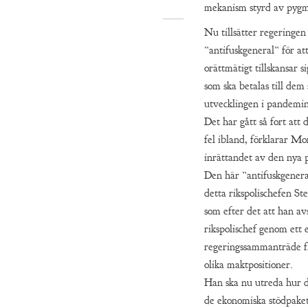
mekanism styrd av pygm
Nu tillsätter regeringen
”antifuskgeneral” för att
orättmätigt tillskansar s
som ska betalas till dem
utvecklingen i pandemin
Det har gått så fort att 
fel ibland, förklarar M
inrättandet av den nya 
Den här ”antifuskgenera
detta rikspolischefen S
som efter det att han av
rikspolischef genom ett 
regeringssammanträde fl
olika maktpositioner.
Han ska nu utreda hur 
de ekonomiska stödpake