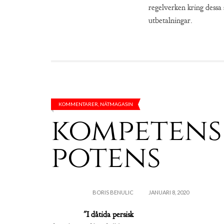
regelverken kring dessa
utbetalningar.
KOMMENTARER
,
NÄTMAGASIN
kompetens
potens
BORIS BENULIC
JANUARI 8, 2020
"I dåtida persisk