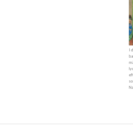
I 
ba
mä
ly
ef
so
Na