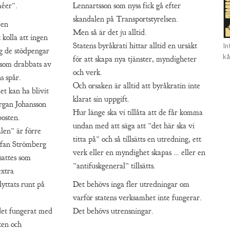
éer”.
Lennartsson som nyss fick gå efter
skandalen på Transportstyrelsen.
 en
Men så är det ju alltid.
 kolla att ingen
Statens byråkrati hittar alltid en ursäkt
In
ig de stödpengar
kå
för att skapa nya tjänster, myndigheter
 som drabbats av
och verk.
s spår.
Och orsaken är alltid att byråkratin inte
det kan ha blivit
klarat sin uppgift.
organ Johansson
Hur länge ska vi tillåta att de får komma
posten.
undan med att säga att ”det här ska vi
len” är förre
titta på” och så tillsätts en utredning, ett
tefan Strömberg
verk eller en myndighet skapas … eller en
sattes som
”antifuskgeneral” tillsätts.
extra
yttats runt på
Det behövs inga fler utredningar om
varför statens verksamhet inte fungerar.
det fungerat med
Det behövs utrensningar.
ten och