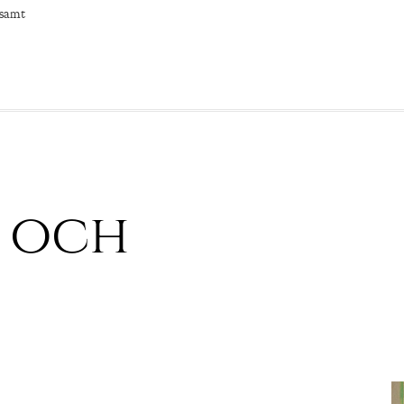
 samt
 och