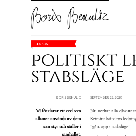
LEXIKON
politiskt l
stabsläge
BORIS BENULIC
SEPTEMBER 22, 2020
Vi förklarar ett ord som
Nu verkar alla diskutera
alltmer används av dem
Kriminalvårdens ledning
som styr och ställer i
”gått upp i stabsläge”.
samhället.