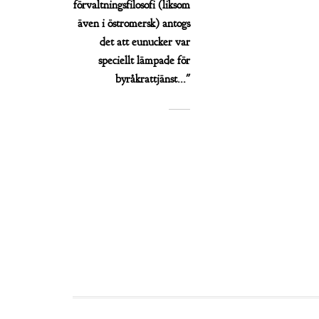
förvaltningsfilosofi (liksom
även i östromersk) antogs
det att eunucker var
speciellt lämpade för
byråkrattjänst..."