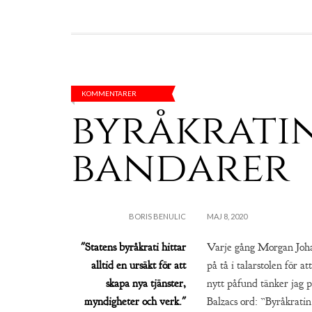
KOMMENTARER
byråkrati
bandarer
BORIS BENULIC
MAJ 8, 2020
"Statens byråkrati hittar
Varje gång Morgan Johan
alltid en ursäkt för att
på tå i talarstolen för a
skapa nya tjänster,
nytt påfund tänker jag 
myndigheter och verk."
Balzacs ord: ”Byråkratin