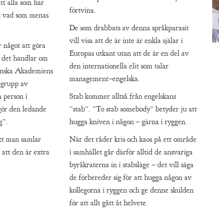
tt alla som har
förtvina.
et vad som menas
De som drabbats av denna språkparasit
vill visa att de är inte är enkla själar i
r något att göra
Europas utkant utan att de är en del av
 det handlar om
den internationella elit som talar
enska Akademiens
management–engelska.
”grupp av
 person i
Stab kommer alltså från engelskans
tgör den ledande
”stab”. ”To stab somebody” betyder ju att
g”.
hugga kniven i någon – gärna i ryggen.
att man samlar
När det råder kris och kaos på ett område
 att den är extra
i samhället går därför alltid de ansvariga
byråkraterna in i stabsläge – det vill säga
de förbereder sig för att hugga någon av
kollegorna i ryggen och ge denne skulden
för att allt gått åt helvete.