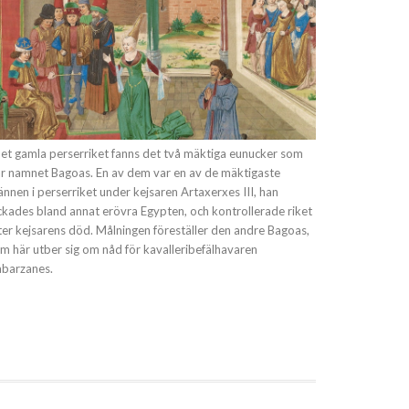
det gamla perserriket fanns det två mäktiga eunucker som
r namnet Bagoas. En av dem var en av de mäktigaste
nnen i perserriket under kejsaren Artaxerxes III, han
ckades bland annat erövra Egypten, och kontrollerade riket
ter kejsarens död. Målningen föreställer den andre Bagoas,
m här utber sig om nåd för kavalleribefälhavaren
barzanes.