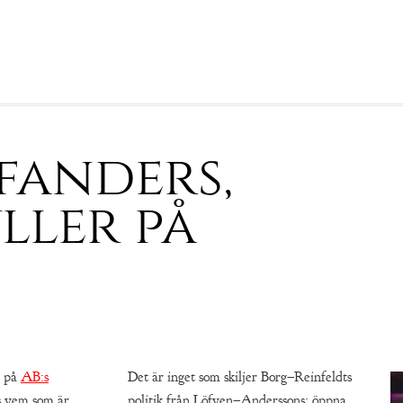
 fanders,
ller på
u på
AB:s
Det är inget som skiljer Borg–Reinfeldts
ss vem som är
politik från Löfven–Anderssons; öppna