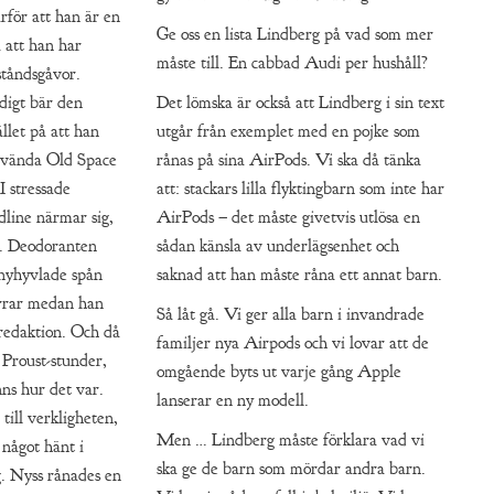
rför att han är en
Ge oss en lista Lindberg på vad som mer
a att han har
måste till. En cabbad Audi per hushåll?
ståndsgåvor.
ndigt bär den
Det lömska är också att Lindberg i sin text
llet på att han
utgår från exemplet med en pojke som
använda Old Space
rånas på sina AirPods. Vi ska då tänka
 stressade
att: stackars lilla flyktingbarn som inte har
dline närmar sig,
AirPods – det måste givetvis utlösa en
t. Deodoranten
sådan känsla av underlägsenhet och
 nyhyvlade spån
saknad att han måste råna ett annat barn.
orrar medan han
Så låt gå. Vi ger alla barn i invandrade
 redaktion. Och då
familjer nya Airpods och vi lovar att de
 Proust-stunder,
omgående byts ut varje gång Apple
nns hur det var.
lanserar en ny modell.
till verkligheten,
Men … Lindberg måste förklara vad vi
 något hänt i
ska ge de barn som mördar andra barn.
. Nyss rånades en