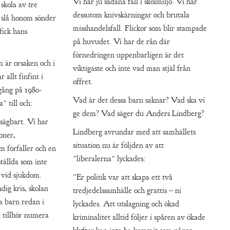
Vi har ju sådana fall i skolmiljö. Vi har
skola av tre
dessutom knivskärningar och brutala
 slå honom sönder
misshandelsfall. Flickor som blir stampade
fick hans
på huvudet. Vi har de rån där
förnedringen uppenbarligen är det
m är orsaken och i
viktigaste och inte vad man stjäl från
 allt finfint i
offret.
gång på 1980-
Vad är det dessa barn saknar? Vad ska vi
a” till och:
ge dem? Vad säger du Anders Lindberg?
tsägbart. Vi har
Lindberg avrundar med att samhällets
oner,
situation nu är följden av att
 förfaller och en
”liberalerna” lyckades:
tällda som inte
 vid sjukdom.
”Er politik var att skapa ett två
dig kris, skolan
tredjedelssamhälle och grattis – ni
ra barn redan i
lyckades. Att utslagning och ökad
a tillhör numera
kriminalitet alltid följer i spåren av ökade