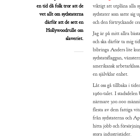
en tid då folk tror att de
viktigt att utplåna alla 
vet allt om sydstaterna
sydstater som satte sig 
därför att de sett en
och den förtryckande ce
Hollywoodrulle om
Jag är på mitt allra bäs
slaveriet.
och ska därför ta mig ti
bibringa Anders lite k
sydstatsflaggan, vänster
amerikansk arbetarklass
en självklar enhet.
Låt oss gå tillbaka i tid
1960-talet. I stadsdele
närmare 300.000 männis
flesta av dem fattiga v
från sydstaterna och Ap
hitta jobb och försörjnin
stora industristäder.