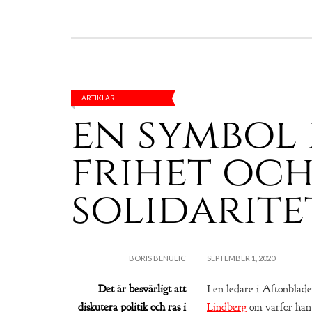
ARTIKLAR
en symbol
frihet oc
solidarite
BORIS BENULIC
SEPTEMBER 1, 2020
Det är besvärligt att
I en ledare i Aftonblade
diskutera politik och ras i
Lindberg
om varför han 