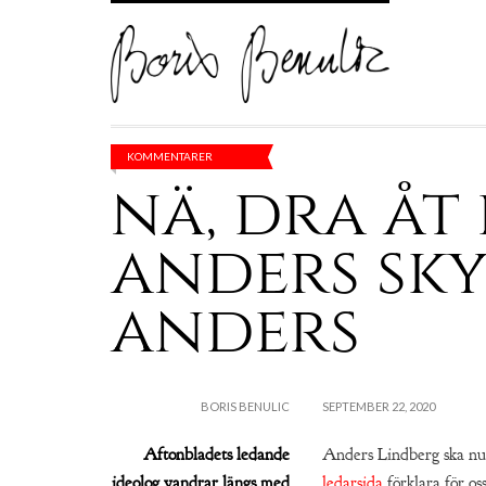
KOMMENTARER
nä, dra åt
anders sky
anders
BORIS BENULIC
SEPTEMBER 22, 2020
Aftonbladets ledande
Anders Lindberg ska n
ideolog vandrar längs med
ledarsida
förklara för o