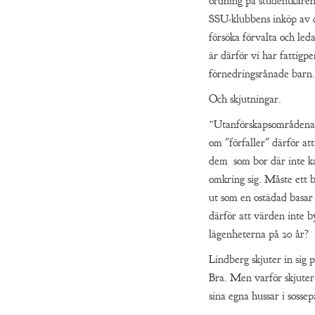
ordning på studentkåre
SSU-klubbens inköp av ci
försöka förvalta och led
är därför vi har fattigp
förnedringsrånade barn.
Och skjutningar.
”Utanförskapsområdena”
om "förfaller" därför at
dem som bor där inte ka
omkring sig. Måste ett 
ut som en ostädad basar
därför att värden inte b
lägenheterna på 20 år?
Lindberg skjuter in sig
Bra. Men varför skjuter
sina egna hussar i sossep