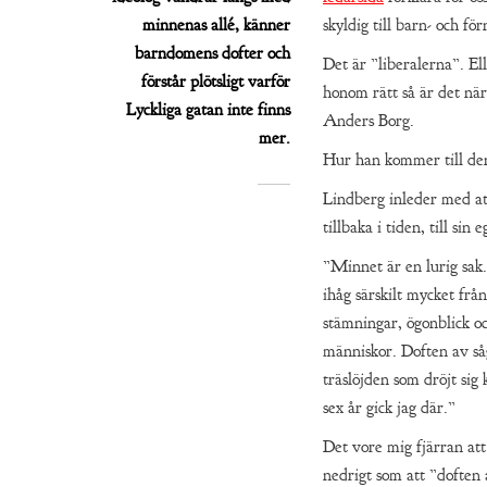
minnenas allé, känner
skyldig till barn- och fö
barndomens dofter och
Det är ”liberalerna”. El
förstår plötsligt varför
honom rätt så är det nä
Lyckliga gatan inte finns
Anders Borg.
mer.
Hur han kommer till den
Lindberg inleder med at
tillbaka i tiden, till si
”Minnet är en lurig sak
ihåg särskilt mycket frå
stämningar, ögonblick o
människor. Doften av så
träslöjden som dröjt sig k
sex år gick jag där.”
Det vore mig fjärran at
nedrigt som att ”doften 