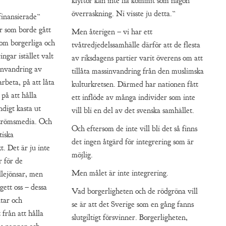
klyftor kan inte ha kommit som någon
överraskning. Ni visste ju detta.”
finansierade”
r som borde gått
Men återigen – vi har ett
som borgerliga och
tvåtredjedelssamhälle därför att de flesta
ngar istället valt
av riksdagens partier varit överens om att
 invandring av
tillåta massinvandring från den muslimska
rbeta, på att låta
kulturkretsen. Därmed har nationen fått
 på att hålla
ett inflöde av många individer som inte
ndigt kasta ut
vill bli en del av det svenska samhället.
dströmsmedia. Och
Och eftersom de inte vill bli det så finns
tiska
det ingen åtgärd för integrering som är
. Det är ju inte
möjlig.
r för de
Men målet är inte integrering.
llejönsar, men
ett oss – dessa
Vad borgerligheten och de rödgröna vill
tar och
se är att det Sverige som en gång fanns
från att hålla
slutgiltigt försvinner. Borgerligheten,