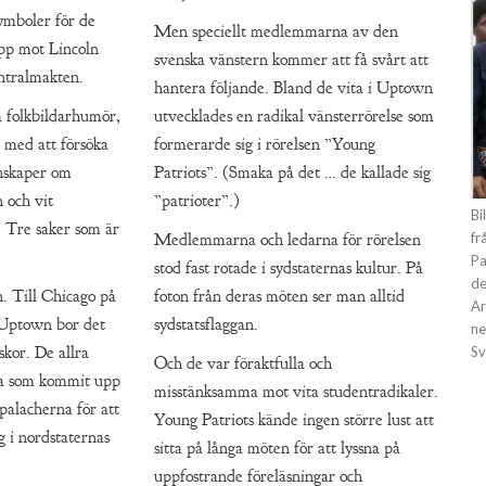
symboler för de
Men speciellt medlemmarna av den
upp mot Lincoln
svenska vänstern kommer att få svårt att
ntralmakten.
hantera följande. Bland de vita i Uptown
ta folkbildarhumör,
utvecklades en radikal vänsterrörelse som
d med att försöka
formerarde sig i rörelsen ”Young
unskaper om
Patriots”. (Smaka på det … de kallade sig
n och vit
”patrioter”.)
Bi
. Tre saker som är
fr
Medlemmarna och ledarna för rörelsen
Pa
stod fast rotade i sydstaternas kultur. På
de
en. Till Chicago på
foton från deras möten ser man alltid
Ar
n Uptown bor det
sydstatsflaggan.
ne
kor. De allra
Sv
Och de var föraktfulla och
ita som kommit upp
misstänksamma mot vita studentradikaler.
palacherna för att
Young Patriots kände ingen större lust att
g i nordstaternas
sitta på långa möten för att lyssna på
uppfostrande föreläsningar och