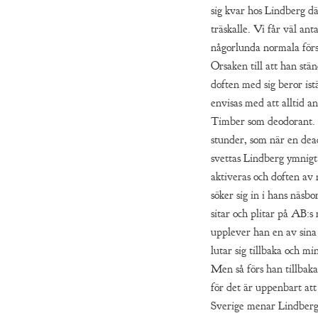
sig kvar hos Lindberg dä
träskalle. Vi får väl ant
någorlunda normala för
Orsaken till att han stä
doften med sig beror istä
envisas med att alltid 
Timber som deodorant. I
stunder, som när en dea
svettas Lindberg ymnig
aktiveras och doften av
söker sig in i hans näsb
sitar och plitar på AB:s
upplever han en av sina
lutar sig tillbaka och mi
Men så förs han tillbaka 
för det är uppenbart att
Sverige menar Lindberg