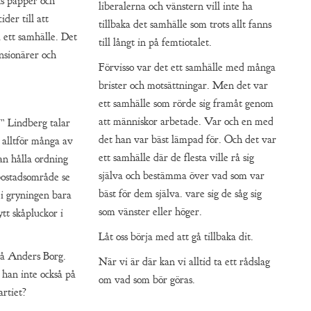
ns papper och
liberalerna och vänstern vill inte ha
der till att
tillbaka det samhälle som trots allt fanns
a ett samhälle. Det
till långt in på femtiotalet.
ensionärer och
Förvisso var det ett samhälle med många
brister och motsättningar. Men det var
ett samhälle som rörde sig framåt genom
att människor arbetade. Var och en med
 Lindberg talar
det han var bäst lämpad för. Och det var
t alltför många av
ett samhälle där de flesta ville rå sig
n hålla ordning
själva och bestämma över vad som var
bostadsområde se
bäst för dem själva. vare sig de såg sig
 i gryningen bara
som vänster eller höger.
ytt skåpluckor i
Låt oss börja med att gå tillbaka dit.
 på Anders Borg.
När vi är där kan vi alltid ta ett rådslag
 han inte också på
om vad som bör göras.
artiet?