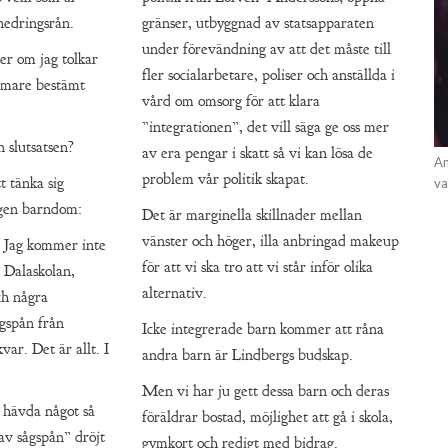
rnedringsrån.
gränser, utbyggnad av statsapparaten
under förevändning av att det måste till
ler om jag tolkar
fler socialarbetare, poliser och anställda i
rmare bestämt
vård om omsorg för att klara
”integrationen”, det vill säga ge oss mer
 slutsatsen?
av era pengar i skatt så vi kan lösa de
An
problem vår politik skapat.
t tänka sig
va
n egen barndom:
Det är marginella skillnader mellan
vänster och höger, illa anbringad makeup
. Jag kommer inte
för att vi ska tro att vi står inför olika
n Dalaskolan,
alternativ.
ch några
gspån från
Icke integrerade barn kommer att råna
var. Det är allt. I
andra barn är Lindbergs budskap.
Men vi har ju gett dessa barn och deras
t hävda något så
föräldrar bostad, möjlighet att gå i skola,
av sågspån” dröjt
gymkort och redigt med bidrag.