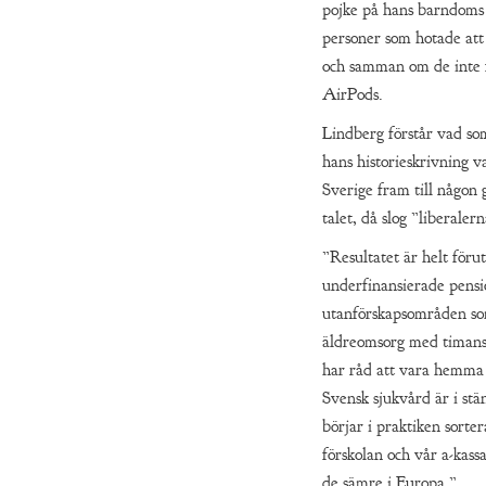
pojke på hans barndoms 
personer som hotade att
och samman om de inte 
AirPods.
Lindberg förstår vad so
hans historieskrivning var
Sverige fram till någon 
talet, då slog ”liberalern
”Resultatet är helt föru
underfinansierade pensi
utanförskapsområden som
äldreomsorg med timans
har råd att vara hemma
Svensk sjukvård är i stän
börjar i praktiken sorte
förskolan och vår a-kass
de sämre i Europa.”