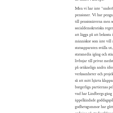
Men vi har inte ”under
pensioner. Vi har penga
till pensionärerna men 
socialdemokratiska regeri
att lägga på att bekosta
människor som inte vill a
statsapparaten svälla ut,
statsmedia igång och stä
livbojar till privat me
på oräkneliga andra idio
verksamheter och projekt
så att mitt hjärta klappa
borgerliga partiernas pe
vad har Lindbergs gäng g
äppelkindade goddagspil
godhetsgummor har gått 