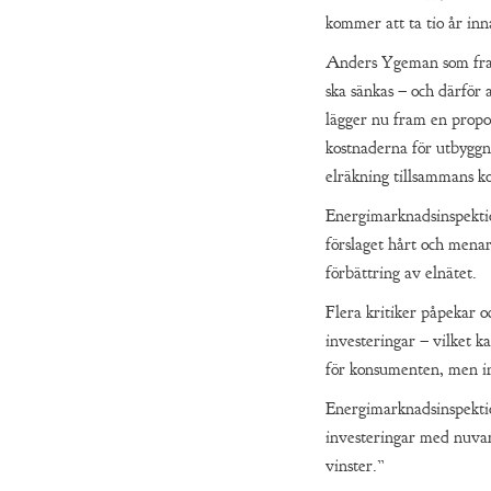
kommer att ta tio år inna
Anders Ygeman som fram 
ska sänkas – och därför 
lägger nu fram en propos
kostnaderna för utbyggn
elräkning tillsammans ko
Energimarknadsinspektio
förslaget hårt och menar 
förbättring av elnätet.
Flera kritiker påpekar oc
investeringar – vilket ka
för konsumenten, men in
Energimarknadsinspektion
investeringar med nuvara
vinster.”