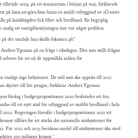
 tillträde 2019, på ett seminarium i början på maj, förklarade
t på hans att-göra-lista fanns en snabb utbyggnad av 5G-nätet
 alla på landsbygden fick fiber och bredband. En begriplig
n ansåg att energiförsörjningen inte var något problem.
 på det område han skulle fokusera på?
Anders Ygeman på en fråga i riksdagen. Den som ställt frågan
d arbetet för att nå de uppställda målen för
m vanligt inga bekymmer. De mål som ska uppnås till 2025
n skjuter till lite pengar, förklarar Anders Ygeman:
ens förslag i budgetpropositionen 2020 beslutades att 650
ndas till ett nytt stöd för utbyggnad av snabbt bredband i hela
ll 2022. Regeringen föreslår i budgetpropositionen 2021 att
 kronor tillförs för att stärka det nationella stödsystemet för
. För 2022 och 2023 beräknas medel till stödsystemet öka med
pektive 100 miljoner kronor.”