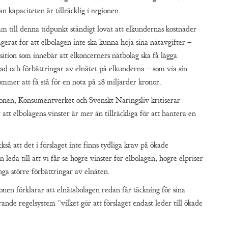
n kapaciteten är tillräcklig i regionen.
till denna tidpunkt ständigt lovat att elkundernas kostnader
agerat för att elbolagen inte ska kunna höja sina nätavgifter –
ition som innebär att elkoncerners nätbolag ska få lägga
ad och förbättringar av elnätet på elkunderna – som via sin
mmer att få stå för en nota på 28 miljarder kronor.
nen, Konsumentverket och Svenskt Näringsliv kritiserar
att elbolagens vinster är mer än tillräckliga för att hantera en
kså att det i förslaget inte finns tydliga krav på ökade
n leda till att vi får se högre vinster för elbolagen, högre elpriser
ga större förbättringar av elnäten.
en förklarar att elnätsbolagen redan får täckning för sina
nde regelsystem ”vilket gör att förslaget endast leder till ökade