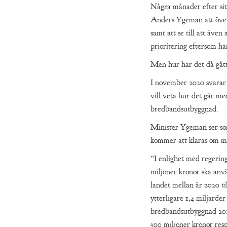
Några månader efter sitt
Anders Ygeman att övers
samt att se till att även
prioritering eftersom ha
Men hur har det då gått
I november 2020 svarar 
vill veta hur det går me
bredbandsutbyggnad.
Minister Ygeman ser so
kommer att klaras om ma
”I enlighet med regering
miljoner kronor ska anvä
landet mellan år 2020 ti
ytterligare 1,4 miljarder
bredbandsutbyggnad 2021
500 miljoner kronor res