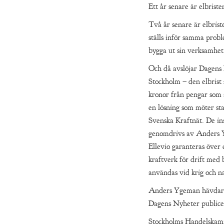
Ett år senare är elbrist
Två år senare är elbris
ställs inför samma prob
bygga ut sin verksamhet p
Och då avslöjar Dagens
Stockholm – den elbrist
kronor från pengar som ä
en lösning som möter st
Svenska Kraftnät. De ins
genomdrivs av Anders Y
Ellevio garanteras över e
kraftverk för drift med
användas vid krig och na
Anders Ygeman hävdar d
Dagens Nyheter publicera
Stockholms Handelskamma