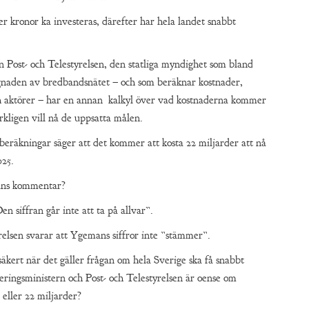
r kronor ka investeras, därefter har hela landet snabbt
en Post- och Telestyrelsen, den statliga myndighet som bland
gnaden av bredbandsnätet – och som beräknar kostnader,
 aktörer – har en annan kalkyl över vad kostnaderna kommer
rkligen vill nå de uppsatta målen.
 beräkningar säger att det kommer att kosta 22 miljarder att nå
025.
ans kommentar?
n siffran går inte att ta på allvar”.
relsen svarar att Ygemans siffror inte ”stämmer”.
säkert när det gäller frågan om hela Sverige ska få snabbt
seringsministern och Post- och Telestyrelsen är oense om
 eller 22 miljarder?