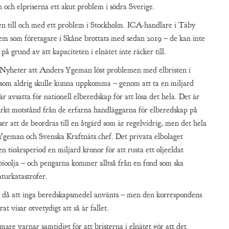
en och elpriserna ett akut problem i södra Sverige.
ten till och med ett problem i Stockholm. ICA-handlare i Täby
lem som företagare i Skåne brottats med sedan 2019 – de kan inte
å grund av att kapaciteten i elnätet inte räcker till.
 Nyheter att Anders Ygeman löst problemen med elbristen i
 som aldrig skulle kunna uppkomma – genom att ta en miljard
r avsatta för nationell elberedskap för att lösa det hela. Det är
arkt motstånd från de erfarna handläggarna för elberedskap på
er att de beordras till en åtgärd som är regelvidrig, men det hela
geman och Svenska Kraftnäts chef. Det privata elbolaget
n tioårsperiod en miljard kronor för att rusta ett oljeeldat
 bioolja – och pengarna kommer alltså från en fond som ska
turkatastrofer.
å att inga beredskapsmedel använts – men den korrespondens
t visar otvetydigt att så är fallet.
re varnar samtidigt för att bristerna i elnätet gör att det