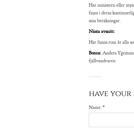
Har ministern eller my
finns i deras kontinuer
sina beräkningar.
Nästa avsnitt:
Här fanns rum åt alla s
Bonus:
Anders Ygemans 
fjällvandraren
have your 
Name:
*