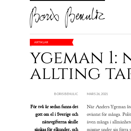
ARTIKLAR
ygeman 1: 
allting ta
BORIS BENULIC
MARS 26, 2021
För två år sedan fanns det
När Anders Ygeman återi
gott om el i Sverige och
oväntat för många. Polit
nätavgifterna skulle
även många i allmänheten
sänkas för elkunder, och
misstag under sin förra 