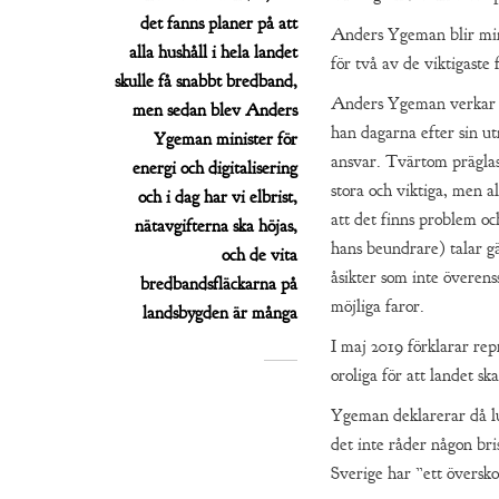
det fanns planer på att
Anders Ygeman blir mini
alla hushåll i hela landet
för två av de viktigaste 
skulle få snabbt bredband,
Anders Ygeman verkar – 
men sedan blev Anders
han dagarna efter sin u
Ygeman minister för
ansvar. Tvärtom präglas 
energi och digitalisering
stora och viktiga, men al
och i dag har vi elbrist,
att det finns problem oc
nätavgifterna ska höjas,
hans beundrare) talar gä
och de vita
åsikter som inte överen
bredbandsfläckarna på
möjliga faror.
landsbygden är många
I maj 2019 förklarar rep
oroliga för att landet sk
Ygeman deklarerar då lu
det inte råder någon bri
Sverige har ”ett översko