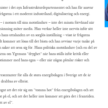
ster i det nya Infrastrukturdepartementet och han får ansvar
frågorna i ett modernt industriland; digitalisering och energi.
i motsats till sina motståndare – inte det minsta förvånad när
tnämning möter media. Han verkar heller inte nervös inför sitt
hans uttalanden av en sorglös inställning – visst är frågorna
lt kommer att lösas till det bästa och han avvisar varje tanke på
h saker att oroa sig för. Hans politiska motståndare (och en del av
rna om Ygemans ”dryghet” när hans ställs inför kritik eller
sstämmer med hans egna – eller när någon påtalar risker och
resentanter för alla de stora energibolagen i Sverige att de är
a drabbas av elbrist.
gnt att det rör sig om ”tomma hot” från energibolagen och att
st på el, och att det heller inte kommer att göra det i framtiden.
tt av el”.