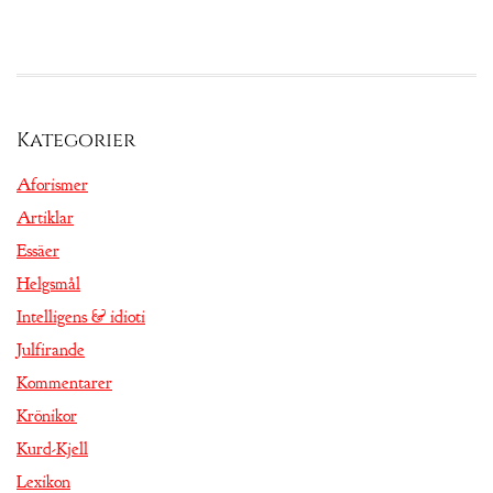
Kategorier
Aforismer
Artiklar
Essäer
Helgsmål
Intelligens & idioti
Julfirande
Kommentarer
Krönikor
Kurd-Kjell
Lexikon