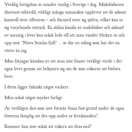
Verklig fattigdom är mindre vanlig i Sverige i dag. Maktlösheten
däremot utbredd, väldigt många människor upplever att de saknar
kontroll över tillvaron – och därmed över sig själva, vilket kan ta
sig varjehanda uttryck. En sådan känsla av maktlöshet och saknad
av mening i livet kan också leda till att man vänder blicken ut och
upp mot ”Nova Semlas fjäll” … se där en usling som har det än
värre än jag.
Man förjagar känslan av att man inte finner verkligt värde i det
egna livet genom att bekymra sig om de som riskerar att förlora
livet.
I detta ligger faktiskt något vackert.
Men också något mycket farligt.
Är verkligen den som inte förmår finna fast grund under de egna
fötterna lämplig att dra upp andra ur kvicksanden?
Kommer han inte också att riskera att dras ned?