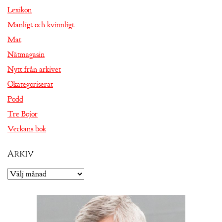
Lexikon
Manligt och kvinnligt
Mat
Nätmagasin
Nytt från arkivet
Okategoriserat
Podd
Tre Bojor
Veckans bok
Arkiv
Arkiv