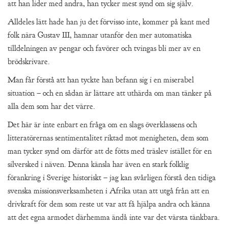
att han lider med andra, han tycker mest synd om sig själv.
Alldeles lätt hade han ju det förvisso inte, kommer på kant med
folk nära Gustav III, hamnar utanför den mer automatiska
tilldelningen av pengar och favörer och tvingas bli mer av en
brödskrivare.
Man får förstå att han tyckte han befann sig i en miserabel
situation – och en sådan är lättare att uthärda om man tänker på
alla dem som har det värre.
Det här är inte enbart en fråga om en slags överklassens och
litteratörernas sentimentalitet riktad mot menigheten, dem som
man tycker synd om därför att de fötts med träslev istället för en
silversked i näven. Denna känsla har även en stark folklig
förankring i Sverige historiskt – jag kan svårligen förstå den tidiga
svenska missionsverksamheten i Afrika utan att utgå från att en
drivkraft för dem som reste ut var att få hjälpa andra och känna
att det egna armodet därhemma ändå inte var det värsta tänkbara.