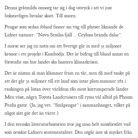
Denna gråtmilda omsorg tar sig i dag uttryck i att vi just
bokstavligen betalar skatt. Till staten.
Pengar som sedan ibland finner sin väg till platser liknande de
Lidner nämner: ”Nova Semlas fjäll … Ceylons brända dalar”.
I morse ser jag en notis om att Sverige går in med 35 miljoner
kronor i ett projekt i Kambodja. Det är bidrag till bland annat en
förstudie om hur landet ska hantera klimatkrisen.
Det är nästan så man klämmer fram en tår, men då med tanke på
att det går 35 miljoner till ett land som intar plats nummer 161 i
rankingen på listan över världens 180 mest korrumperade länder.
Men visst, några Toyota Landcruisers till ryms väl alltid på Phnom
Penhs gator. (Ja, jag vet. ”Småpengar” i sammanhanget, vilket på
något sätt gör det än värre.)
I den svenska litteraturhistorien tror jag man helt missförstått vad
som orsakat Lidners sentimentalitet. Den utgår inte så mycket från