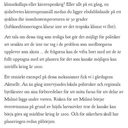
klimatkollaps eller kärnvapenkrig? Eller allt på en gång, en
sjuhelvetes kärnvapensmäll medan du ligger ebolablödande på ett
sjukhus där inomhustemperaturen är 30 grader
(luftkonditioneringen klarar inte av det tropiska klimat vi fått).
Att tala om dessa ting som troliga hot gör det möjligt för politiker
att ursäkta att de inte tar tag i de problem som medborgarna
upplever som akuta … de frågorna kan de vifta bort med att de är
fullt upptagna med att planera för det som kanske möjligen kan
inträffa kring år 2100.
Ett utmärkt exempel på dessa mekanismer fick vi i gårdagens
Aktuellt. Än än gång intervjuades lokala politruker och regionala
byråkrater om sina förberedelser för att möta faran för att delar av
Malmö läggs under vatten. Risken för att Malmö börjar
översvämmas på grund av höjda havsnivåer tror de kanske kan
börja göra sig märkbar kring år 2100. Och för säkerhets skull har
planeringen redan påbörjats.