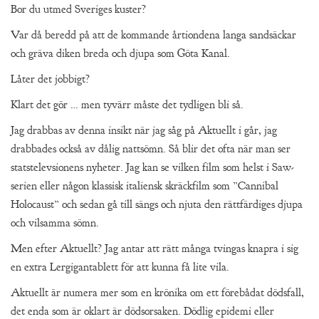
Bor du utmed Sveriges kuster?
Var då beredd på att de kommande årtiondena langa sandsäckar
och gräva diken breda och djupa som Göta Kanal.
Låter det jobbigt?
Klart det gör … men tyvärr måste det tydligen bli så.
Jag drabbas av denna insikt när jag såg på Aktuellt i går, jag
drabbades också av dålig nattsömn. Så blir det ofta när man ser
statstelevsionens nyheter. Jag kan se vilken film som helst i Saw-
serien eller någon klassisk italiensk skräckfilm som ”Cannibal
Holocaust” och sedan gå till sängs och njuta den rättfärdiges djupa
och vilsamma sömn.
Men efter Aktuellt? Jag antar att rätt många tvingas knapra i sig
en extra Lergigantablett för att kunna få lite vila.
Aktuellt är numera mer som en krönika om ett förebådat dödsfall,
det enda som är oklart är dödsorsaken. Dödlig epidemi eller