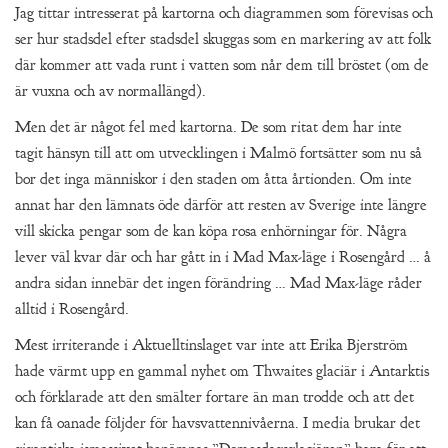
Jag tittar intresserat på kartorna och diagrammen som förevisas och
ser hur stadsdel efter stadsdel skuggas som en markering av att folk
där kommer att vada runt i vatten som når dem till bröstet (om de
är vuxna och av normallängd).
Men det är något fel med kartorna. De som ritat dem har inte
tagit hänsyn till att om utvecklingen i Malmö fortsätter som nu så
bor det inga människor i den staden om åtta årtionden. Om inte
annat har den lämnats öde därför att resten av Sverige inte längre
vill skicka pengar som de kan köpa rosa enhörningar för. Några
lever väl kvar där och har gått in i Mad Max-läge i Rosengård … å
andra sidan innebär det ingen förändring … Mad Max-läge råder
alltid i Rosengård.
Mest irriterande i Aktuelltinslaget var inte att Erika Bjerström
hade värmt upp en gammal nyhet om Thwaites glaciär i Antarktis
och förklarade att den smälter fortare än man trodde och att det
kan få oanade följder för havsvattennivåerna. I media brukar det