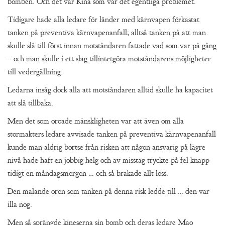
bomben. Och det var Kina som var det egentliga problemet.
Tidigare hade alla ledare för länder med kärnvapen förkastat
tanken på preventiva kärnvapenanfall; alltså tanken på att man
skulle slå till först innan motståndaren fattade vad som var på gång
– och man skulle i ett slag tillintetgöra motståndarens möjligheter
till vedergällning.
Ledarna insåg dock alla att motståndaren alltid skulle ha kapacitet
att slå tillbaka.
Men det som oroade mänskligheten var att även om alla
stormakters ledare avvisade tanken på preventiva kärnvapenanfall
kunde man aldrig bortse från risken att någon ansvarig på lägre
nivå hade haft en jobbig helg och av misstag tryckte på fel knapp
tidigt en måndagsmorgon … och så brakade allt loss.
Den malande oron som tanken på denna risk ledde till … den var
illa nog.
Men så sprängde kineserna sin bomb och deras ledare Mao