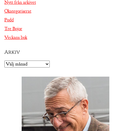
Nytt från arkivet
Okategoriserat
Podd
Tre Bojor
Veckans bok
Arkiv
Arkiv