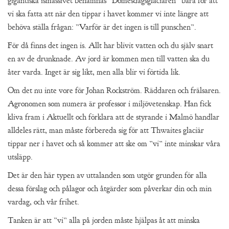
gigantiska ismassivet benämnas ”Domesdagsglaciären” bara för att
vi ska fatta att när den tippar i havet kommer vi inte längre att
behöva ställa frågan: ”Varför är det ingen is till punschen”.
För då finns det ingen is. Allt har blivit vatten och du själv snart
en av de drunknade. Av jord är kommen men till vatten ska du
åter varda. Inget är sig likt, men alla blir vi förtida lik.
Om det nu inte vore för Johan Rockström. Räddaren och frälsaren.
Agronomen som numera är professor i miljövetenskap. Han fick
kliva fram i Aktuellt och förklara att de styrande i Malmö handlar
alldeles rätt, man måste förbereda sig för att Thwaites glaciär
tippar ner i havet och så kommer att ske om ”vi” inte minskar våra
utsläpp.
Det är den här typen av uttalanden som utgör grunden för alla
dessa förslag och pålagor och åtgärder som påverkar din och min
vardag, och vår frihet.
Tanken är att ”vi” alla på jorden måste hjälpas åt att minska