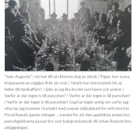
"Isen, Augusta!", röt han till så råttorna dog av chock / Pigan, hon svara,
knäppande en vägglus ifrån sin rock / Iskarln har inte kommit hit, ej
heller till mjölkaffärn! / Själv är jag lika brydd som herrn och undrar /
Varför är där ingen is till punschen? / Varför är där ingen is till punschen?
/ Varför är där ingen is till punschen? (Jag har ingen aning om varför jag
ofta när jag kommer i kontakt med svensk miljödebatt för mitt inre hör
Povel Ramels gamla schlager … kanske för att den uppblåsta andan hos
punschgubbarna passar bra som bakgrundsmusik till Johan Rockströms
utläggningar).