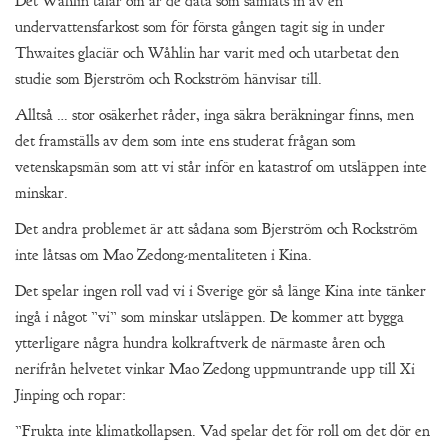
Det Wåhlin talar om är de data som samlats in av en
undervattensfarkost som för första gången tagit sig in under
Thwaites glaciär och Wåhlin har varit med och utarbetat den
studie som Bjerström och Rockström hänvisar till.
Alltså … stor osäkerhet råder, inga säkra beräkningar finns, men
det framställs av dem som inte ens studerat frågan som
vetenskapsmän som att vi står inför en katastrof om utsläppen inte
minskar.
Det andra problemet är att sådana som Bjerström och Rockström
inte låtsas om Mao Zedong-mentaliteten i Kina.
Det spelar ingen roll vad vi i Sverige gör så länge Kina inte tänker
ingå i något ”vi” som minskar utsläppen. De kommer att bygga
ytterligare några hundra kolkraftverk de närmaste åren och
nerifrån helvetet vinkar Mao Zedong uppmuntrande upp till Xi
Jinping och ropar:
”Frukta inte klimatkollapsen. Vad spelar det för roll om det dör en