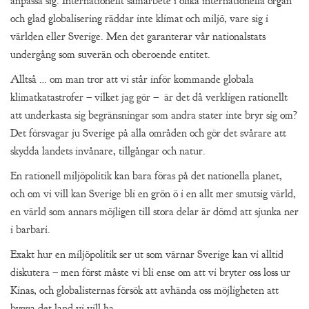
anpassa sig. Internationellt samarbete i olika internationella organ
och glad globalisering räddar inte klimat och miljö, vare sig i
världen eller Sverige. Men det garanterar vår nationalstats
undergång som suverän och oberoende entitet.
Alltså … om man tror att vi står inför kommande globala
klimatkatastrofer – vilket jag gör – är det då verkligen rationellt
att underkasta sig begränsningar som andra stater inte bryr sig om?
Det försvagar ju Sverige på alla områden och gör det svårare att
skydda landets invånare, tillgångar och natur.
En rationell miljöpolitik kan bara föras på det nationella planet,
och om vi vill kan Sverige bli en grön ö i en allt mer smutsig värld,
en värld som annars möjligen till stora delar är dömd att sjunka ner
i barbari.
Exakt hur en miljöpolitik ser ut som värnar Sverige kan vi alltid
diskutera – men först måste vi bli ense om att vi bryter oss loss ur
Kinas, och globalisternas försök att avhända oss möjligheten att
bygga det land vi vill ha.