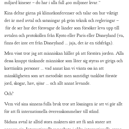
miljard kineser – du har i alla fall 400 miljoner kvar.”
Kina deltar gärna på klimatkonferenser och talar om hur viktigt
det är med avtal och satsningar på grön teknik och regleringar –
för de ser hur det försvagar de länder som försöker leva upp till
avtalen och protokollen från Kyoto eller Paris eller Disneyland (va,
finns det inte ett från Disneyland … jaja, det är en tidsfråga).
Men visst tror jag att människan håller på att förstöra jorden. Alla
dessa knappt tänkande människor som låter sig styras av giriga och
korttänkta personer … vad annat kan vi vänta oss än att
mänskligheten som art metodiskt men samtidigt tanklöst förstör
jord, skogar, hav, sjöar … och allt annat levande.
Och?
Vem vid sina sinnens fulla bruk tror att lösningen är att vi gör allt
för att få internationella överenskommelser till stånd.
Sådana avtal är alltid stora makters sätt att få små stater att