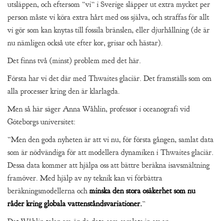
utsläppen, och eftersom ”vi” i Sverige släpper ut extra mycket per
person måste vi köra extra hårt med oss själva, och straffas för allt
vi gör som kan knytas till fossila bränslen, eller djurhållning (de är
nu nämligen också ute efter kor, grisar och hästar).
Det finns två (minst) problem med det här.
Första har vi det där med Thwaites glaciär. Det framställs som om
alla processer kring den är klarlagda.
Men så här säger Anna Wåhlin, professor i oceanografi vid
Göteborgs universitet:
”Men den goda nyheten är att vi nu, för första gången, samlat data
som är nödvändiga för att modellera dynamiken i Thwaites glaciär.
Dessa data kommer att hjälpa oss att bättre beräkna isavsmältning
framöver. Med hjälp av ny teknik kan vi förbättra
beräkningsmodellerna och
minska den stora osäkerhet som nu
råder kring globala vattenståndsvariationer.
”