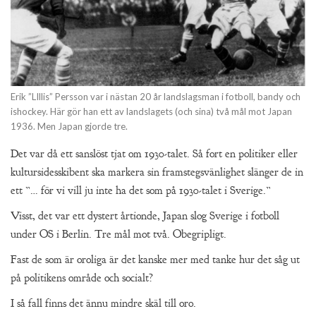
Erik ”LIllis” Persson var i nästan 20 år landslagsman i fotboll, bandy och
ishockey. Här gör han ett av landslagets (och sina) två mål mot Japan
1936. Men Japan gjorde tre.
Det var då ett sanslöst tjat om 1930-talet. Så fort en politiker eller
kultursidesskibent ska markera sin framstegsvänlighet slänger de in
ett ”… för vi vill ju inte ha det som på 1930-talet i Sverige.”
Visst, det var ett dystert årtionde, Japan slog Sverige i fotboll
under OS i Berlin. Tre mål mot två. Obegripligt.
Fast de som är oroliga är det kanske mer med tanke hur det såg ut
på politikens område och socialt?
I så fall finns det ännu mindre skäl till oro.