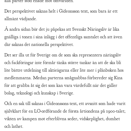
alla parter stod enade mot omvärlden.
Det perspektivet saknas helt i Gideonsson text, som bara är ett
allmänt vädjande.
Å andra sidan bör det ju påpekas att Svenskt Näringsliv är lika
gnälliga i tonen i sina inlägg i det offentliga samtalet och att även
där saknas det nationella perspektivet.
Det ser illa ut för Sverige om de som ska representera näringsliv
och fackföringar inte förmår tänka större tankar än att de ska bli
lite bättre utdelning till aktieägarna eller lite mer i plånboken hos
medlemmarna. Medan parterna smågnabbas förbereder sig Kina
för att grabba åt sig det som kan vara värdefullt när det gäller
bolag, teknologi och kunskap i Sverige.
Och en sak till saknas i Gideonssons text, ett avsnitt som hade varit
självklart för en LO-ordförande de första årtiondena på 1900-talet;
vikten av kampen mot efterblivna seder, vidskeplighet, dumhet
och lathet.