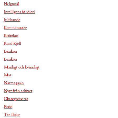
Helgsmål
Intelligens & idioti
Julfirande
Kommentarer
Krönikor
Kurd-Kjell
Lexikon
Lexikon
Manligt och kvinnligt
Mat
Nätmagasin
Nytt från arkivet
Okategoriserat
Podd
Tre Bojor