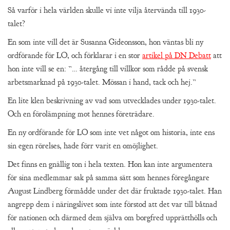
Så varför i hela världen skulle vi inte vilja återvända till 1930-
talet?
En som inte vill det är Susanna Gideonsson, hon väntas bli ny
ordförande för LO, och förklarar i en stor
artikel på DN Debatt
att
hon inte vill se en: ”… återgång till villkor som rådde på svensk
arbetsmarknad på 1930-talet. Mössan i hand, tack och hej.”
En lite klen beskrivning av vad som utvecklades under 1930-talet.
Och en förolämpning mot hennes företrädare.
En ny ordförande för LO som inte vet något om historia, inte ens
sin egen rörelses, hade förr varit en omöjlighet.
Det finns en gnällig ton i hela texten. Hon kan inte argumentera
för sina medlemmar sak på samma sätt som hennes föregångare
August Lindberg förmådde under det där fruktade 1930-talet. Han
angrepp dem i näringslivet som inte förstod att det var till båtnad
för nationen och därmed dem själva om borgfred upprätthölls och