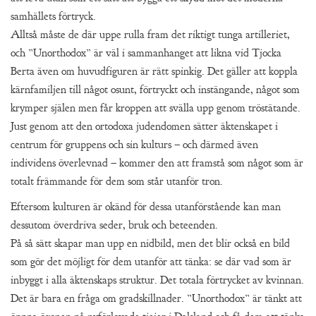
samhällets förtryck.
Alltså måste de där uppe rulla fram det riktigt tunga artilleriet,
och ”Unorthodox” är väl i sammanhanget att likna vid Tjocka
Berta även om huvudfiguren är rätt spinkig. Det gäller att koppla
kärnfamiljen till något osunt, förtryckt och instängande, något som
krymper själen men får kroppen att svälla upp genom tröstätande.
Just genom att den ortodoxa judendomen sätter äktenskapet i
centrum för gruppens och sin kulturs – och därmed även
individens överlevnad – kommer den att framstå som något som är
totalt främmande för dem som står utanför tron.
Eftersom kulturen är okänd för dessa utanförstående kan man
dessutom överdriva seder, bruk och beteenden.
På så sätt skapar man upp en nidbild, men det blir också en bild
som gör det möjligt för dem utanför att tänka: se där vad som är
inbyggt i alla äktenskaps struktur. Det totala förtrycket av kvinnan.
Det är bara en fråga om gradskillnader. ”Unorthodox” är tänkt att