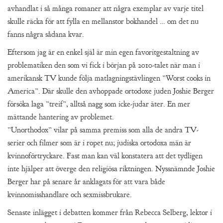
avhandlat i så många romaner att några exemplar av varje titel
skulle räcka för att fylla en mellanstor bokhandel … om det nu
fanns några sådana kvar.
Eftersom jag är en enkel själ är min egen favoritgestaltning av
problematiken den som vi fick i början på 2010-talet när man i
amerikansk TV kunde följa matlagningstävlingen ”Worst cooks in
America”. Där skulle den avhoppade ortodoxe juden Joshie Berger
försöka laga ”treif”, alltså nagg som icke-judar äter. En mer
mättande hantering av problemet.
”Unorthodox” vilar på samma premiss som alla de andra TV-
serier och filmer som är i ropet nu; judiska ortodoxa män är
kvinnoförtryckare. Fast man kan väl konstatera att det tydligen
inte hjälper att överge den religiösa riktningen. Nyssnämnde Joshie
Berger har på senare år anklagats för att vara både
kvinnomisshandlare och sexmissbrukare.
Senaste inlägget i debatten kommer från Rebecca Selberg, lektor i