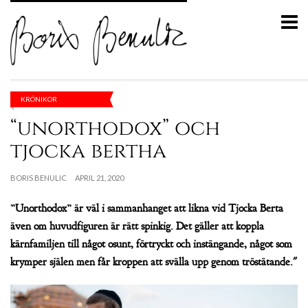
KRÖNIKOR
“unorthodox” och
tjocka bertha
BORIS BENULIC
APRIL 21, 2020
”Unorthodox” är väl i sammanhanget att likna vid Tjocka Berta
även om huvudfiguren är rätt spinkig. Det gäller att koppla
kärnfamiljen till något osunt, förtryckt och instängande, något som
krymper själen men får kroppen att svälla upp genom tröstätande."