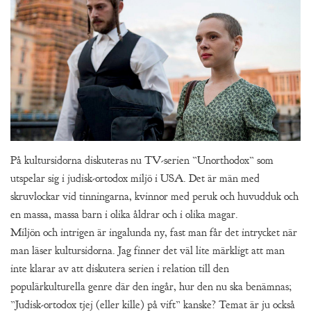
På kultursidorna diskuteras nu TV-serien ”Unorthodox” som
utspelar sig i judisk-ortodox miljö i USA. Det är män med
skruvlockar vid tinningarna, kvinnor med peruk och huvudduk och
en massa, massa barn i olika åldrar och i olika magar.
Miljön och intrigen är ingalunda ny, fast man får det intrycket när
man läser kultursidorna. Jag finner det väl lite märkligt att man
inte klarar av att diskutera serien i relation till den
populärkulturella genre där den ingår, hur den nu ska benämnas;
”Judisk-ortodox tjej (eller kille) på vift” kanske? Temat är ju också