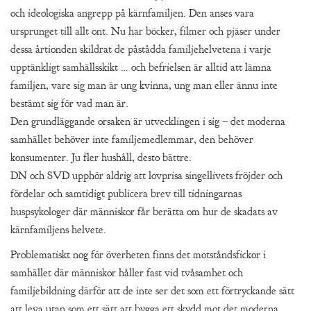
och ideologiska angrepp på kärnfamiljen. Den anses vara
ursprunget till allt ont. Nu har böcker, filmer och pjäser under
dessa årtionden skildrat de påstådda familjehelvetena i varje
upptänkligt samhällsskikt … och befrielsen är alltid att lämna
familjen, vare sig man är ung kvinna, ung man eller ännu inte
bestämt sig för vad man är.
Den grundläggande orsaken är utvecklingen i sig – det moderna
samhället behöver inte familjemedlemmar, den behöver
konsumenter. Ju fler hushåll, desto bättre.
DN och SVD upphör aldrig att lovprisa singellivets fröjder och
fördelar och samtidigt publicera brev till tidningarnas
huspsykologer där människor får berätta om hur de skadats av
kärnfamiljens helvete.
Problematiskt nog för överheten finns det motståndsfickor i
samhället där människor håller fast vid tvåsamhet och
familjebildning därför att de inte ser det som ett förtryckande sätt
att leva utan som ett sätt att bygga ett skydd mot det moderna