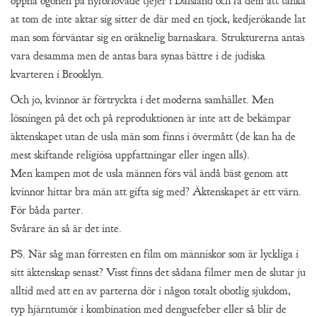
öppna ögonen på nyförlovade tjejer i Dalsland och få dem att tänka
at tom de inte aktar sig sitter de där med en tjock, kedjerökande lat
man som förväntar sig en oräknelig barnaskara. Strukturerna antas
vara desamma men de antas bara synas bättre i de judiska
kvarteren i Brooklyn.
Och jo, kvinnor är förtryckta i det moderna samhället. Men
lösningen på det och på reproduktionen är inte att de bekämpar
äktenskapet utan de usla män som finns i övermått (de kan ha de
mest skiftande religiösa uppfattningar eller ingen alls).
Men kampen mot de usla männen förs väl ändå bäst genom att
kvinnor hittar bra män att gifta sig med? Äktenskapet är ett värn.
För båda parter.
Svårare än så är det inte.
PS. När såg man förresten en film om människor som är lyckliga i
sitt äktenskap senast? Visst finns det sådana filmer men de slutar ju
alltid med att en av parterna dör i någon totalt obotlig sjukdom,
typ hjärntumör i kombination med denguefeber eller så blir de