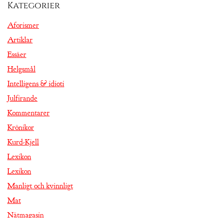
Kategorier
Aforismer
Artiklar
Essäer
Helgsmål
Intelligens & idioti
Julfirande
Kommentarer
Krönikor
Kurd-Kjell
Lexikon
Lexikon
Manligt och kvinnligt
Mat
Nätmagasin