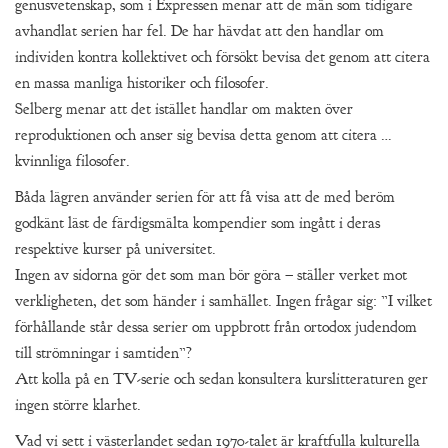
genusvetenskap, som i Expressen menar att de män som tidigare
avhandlat serien har fel. De har hävdat att den handlar om
individen kontra kollektivet och försökt bevisa det genom att citera
en massa manliga historiker och filosofer.
Selberg menar att det istället handlar om makten över
reproduktionen och anser sig bevisa detta genom att citera …
kvinnliga filosofer.
Båda lägren använder serien för att få visa att de med beröm
godkänt läst de färdigsmälta kompendier som ingått i deras
respektive kurser på universitet.
Ingen av sidorna gör det som man bör göra – ställer verket mot
verkligheten, det som händer i samhället. Ingen frågar sig: ”I vilket
förhållande står dessa serier om uppbrott från ortodox judendom
till strömningar i samtiden”?
Att kolla på en TV-serie och sedan konsultera kurslitteraturen ger
ingen större klarhet.
Vad vi sett i västerlandet sedan 1970-talet är kraftfulla kulturella