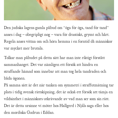
Den judiska lagens gamla påbud om “öga för öga, tand för tand”
anses i dag – obegripligt nog – vara för drastiskt, grymt och hårt.
Regeln anses vittna om och höra hemma i en forntid då människor
var mycket mer brutala.
Tolkar man påbudet på detta sätt har man inte riktigt förstått
sammanhanget. Det var nämligen ett försök att hindra en
straffande hämnd som innebar att man tog hela tandraden och
båda ögonen.
På samma sätt är det när tanken om symmetri i straffutmätning tar
plats i tidig svensk rättskipning; det är också ett försök att tämja en
vildsinthet i människors utkrävande av vad man ser som sin rätt.
Det är detta ursinne vi möter hos Hallgerd i Njáls saga eller hos
den mordiska Gudrun i Eddan.