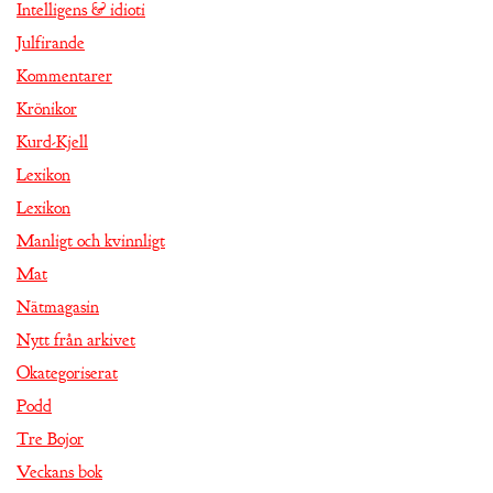
Intelligens & idioti
Julfirande
Kommentarer
Krönikor
Kurd-Kjell
Lexikon
Lexikon
Manligt och kvinnligt
Mat
Nätmagasin
Nytt från arkivet
Okategoriserat
Podd
Tre Bojor
Veckans bok