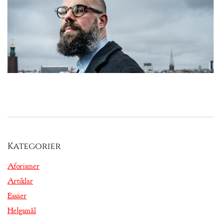
Kategorier
Aforismer
Artiklar
Essäer
Helgsmål