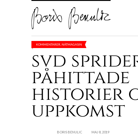
KOMMENTARER
,
NÄTMAGASIN
svd spride
påhittade
historier 
uppkomst
BORIS BENULIC
MAJ 8, 2019