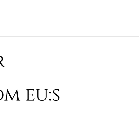
r
om eu:s