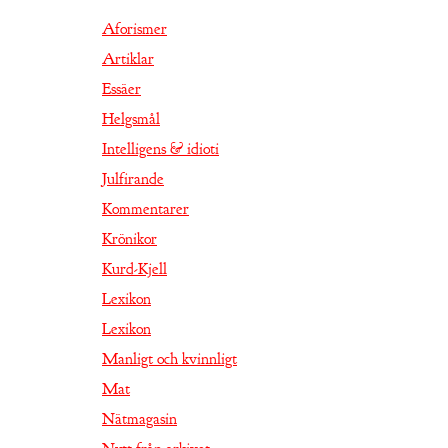
Aforismer
Artiklar
Essäer
Helgsmål
Intelligens & idioti
Julfirande
Kommentarer
Krönikor
Kurd-Kjell
Lexikon
Lexikon
Manligt och kvinnligt
Mat
Nätmagasin