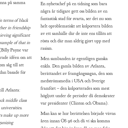
spinna på samma
En nyhetschef på en tidning som bara
några år tidigare gett oss bilden av en
fantastisk stad för svarta, ser det nu som
n terms of black
helt oproblematiskt att kolportera bilden
her in friendship
av ett samhälle där de inte ens tillåts att
eving significant
rösta och där man aldrig gjort upp med
example of that in
rasism.
(Billy Payne var
rade idéen om att
Men sambanden är egentligen ganska
om såg till att
enkla. Den gamla bilden av Atlanta,
edan basade för
berättandet av framgångssagan, den som
medströmsmedia i USA och Sverige
framfört – den kolporterades som mest
ill Atlanta:
högljutt under de perioder då demokrater
ack middle class
var presidenter (Clinton och Obama).
 universities.
Man kan se hur berättelsen började vävas
s make up more
åren innan OS 96 och då vi ska komma
ganizing