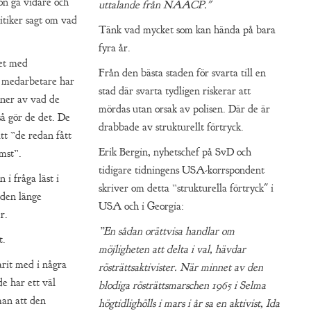
on gå vidare och
uttalande från NAACP."
itiker sagt om vad
Tänk vad mycket som kan hända på bara
fyra år.
et med
Från den bästa staden för svarta till en
 medarbetare har
stad där svarta tydligen riskerar att
nner av vad de
mördas utan orsak av polisen. Där de är
så gör de det. De
drabbade av strukturellt förtryck.
tt ”de redan fått
Erik Bergin, nyhetschef på SvD och
omst”.
tidigare tidningens USA-korrspondent
 i fråga läst i
skriver om detta ”strukturella förtryck" i
den länge
USA och i Georgia:
r.
”En sådan orättvisa handlar om
t.
möjligheten att delta i val, hävdar
it med i några
rösträttsaktivister. När minnet av den
e har ett väl
blodiga rösträttsmarschen 1965 i Selma
an att den
högtidlighölls i mars i år sa en aktivist, Ida