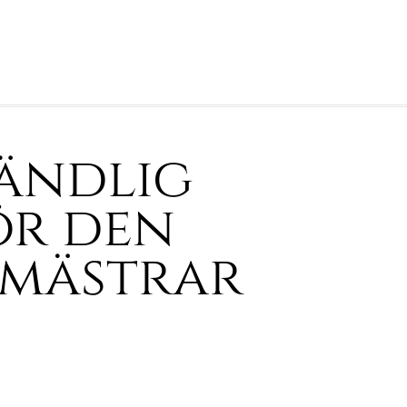
oändlig
ör den
emästrar