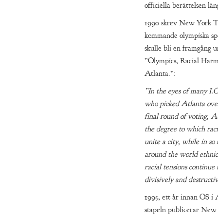
officiella berättelsen lä
1990 skrev New York T
kommande olympiska spe
skulle bli en framgång 
”Olympics, Racial Harm
Atlanta.”:
”In the eyes of many I
who picked Atlanta ove
final round of voting, A
the degree to which rac
unite a city, while in s
around the world ethnic
racial tensions continue 
divisively and destructi
1995, ett år innan OS i 
stapeln publicerar New