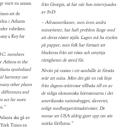
nge varit en annan.
från Georgia, så här när hon intervjuades
av SvD:
imes att de
len i Atlanta
– Afroamerikaner, men även andra
under rubriken:
minoriteter, har haft problem länge med
ony a Key for
att deras röster stjäls. Lagen må ha tryckts
på papper, men folk har fortsatt att
blockeras från att rösta och utnyttja
.O.C. members
rättigheten de stred för.
r Athens in the
tlanta symbolized
Nivån på rasism i ett samhälle är förstås
ial harmony can
svår att mäta. Men det går en rak linje
o many other places
från dagens orättvisor tillbaka till en av
 differences and
de tidiga ekonomiska hörnstenarna i det
to act far more
amerikanska nationsbygget, slaveriet,
ve.”
enligt medborgarrättsaktivister. De
menar att USA aldrig gjort upp om sitt
Atlanta ska gå av
mörka förflutna.”
 York Times en