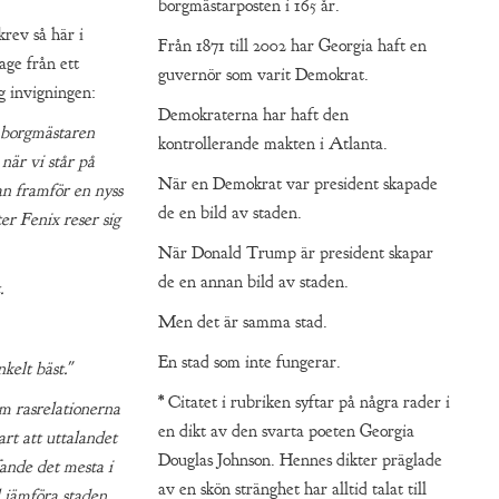
borgmästarposten i 165 år.
rev så här i
Från 1871 till 2002 har Georgia haft en
age från ett
guvernör som varit Demokrat.
g invigningen:
Demokraterna har haft den
e borgmästaren
kontrollerande makten i Atlanta.
när vi står på
När en Demokrat var president skapade
an framför en nyss
de en bild av staden.
er Fenix reser sig
När Donald Trump är president skapar
de en annan bild av staden.
.
Men det är samma stad.
En stad som inte fungerar.
kelt bäst.
"
* Citatet i rubriken syftar på några rader i
om rasrelationerna
en dikt av den svarta poeten Georgia
art att uttalandet
Douglas Johnson. Hennes dikter präglade
fande det mesta i
av en skön stränghet har alltid talat till
 jämföra staden