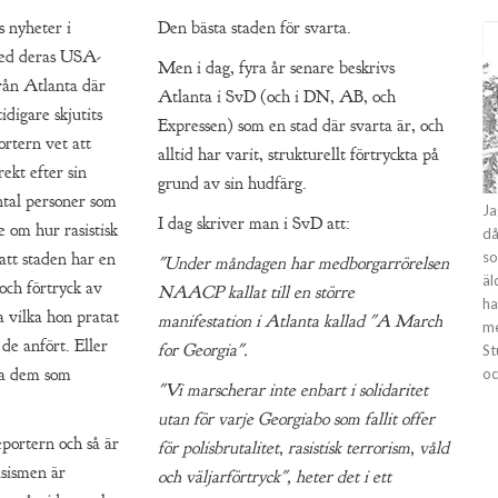
s nyheter i
Den bästa staden för svarta.
 med deras USA-
Men i dag, fyra år senare beskrivs
rån Atlanta där
Atlanta i SvD (och i DN, AB, och
idigare skjutits
Expressen) som en stad där svarta är, och
ortern vet att
alltid har varit, strukturellt förtryckta på
ekt efter sin
grund av sin hudfärg.
ntal personer som
Ja
I dag skriver man i SvD att:
 om hur rasistisk
då
 att staden har en
so
"Under måndagen har medborgarrörelsen
äl
 och förtryck av
NAACP kallat till en större
ha
a vilka hon pratat
manifestation i Atlanta kallad "A March
me
de anfört. Eller
for Georgia".
St
ma dem som
oc
"Vi marscherar inte enbart i solidaritet
utan för varje Georgiabo som fallit offer
eportern och så är
för polisbrutalitet, rasistisk terrorism, våld
sismen är
och väljarförtryck", heter det i ett