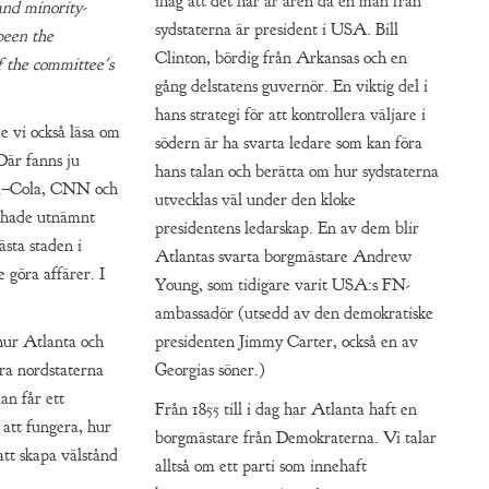
ihåg att det här är åren då en man från
and minority-
sydstaterna är president i USA. Bill
been the
Clinton, bördig från Arkansas och en
of the committee's
gång delstatens guvernör. En viktig del i
hans strategi för att kontrollera väljare i
e vi också läsa om
södern är ha svarta ledare som kan föra
Där fanns ju
hans talan och berätta om hur sydstaterna
ca–Cola, CNN och
utvecklas väl under den kloke
e hade utnämnt
presidentens ledarskap. En av dem blir
ästa staden i
Atlantas svarta borgmästare Andrew
 göra affärer. I
Young, som tidigare varit USA:s FN-
ambassadör (utsedd av den demokratiske
 hur Atlanta och
presidenten Jimmy Carter, också en av
ara nordstaterna
Georgias söner.)
an får ett
Från 1855 till i dag har Atlanta haft en
 att fungera, hur
borgmästare från Demokraterna. Vi talar
att skapa välstånd
alltså om ett parti som innehaft