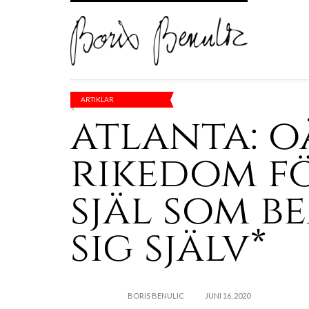
ARTIKLAR
atlanta: 
rikedom f
själ som b
sig själv*
BORIS BENULIC
JUNI 16, 2020