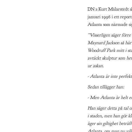
DN:s Kurt Mälarstedt sk
januari 1996 i ett report
Atlanta som närmade si
”Visserligen säger förr
Maynard Jackson så här 
Woodruff Park mitt i st
avtäckt skulptur som het
ur askan.
- Atlanta är inte perfekt
Sedan tillägger han:
- Men Atlanta är helt en
Han säger detta på tal 
i staden, men han gör kl
äger sin giltighet beträf
Atlanta, om man nu vill