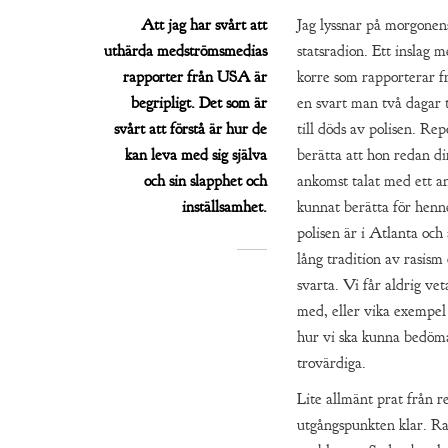
Att jag har svårt att
Jag lyssnar på morgonen
uthärda medströmsmedias
statsradion. Ett inslag
rapporter från USA är
korre som rapporterar f
begripligt. Det som är
en svart man två dagar t
svårt att förstå är hur de
till döds av polisen. Rep
kan leva med sig själva
berätta att hon redan dir
och sin slapphet och
ankomst talat med ett a
inställsamhet.
kunnat berätta för henne
polisen är i Atlanta och
lång tradition av rasism
svarta. Vi får aldrig vet
med, eller vika exempel 
hur vi ska kunna bedö
trovärdiga.
Lite allmänt prat från r
utgångspunkten klar. Ra