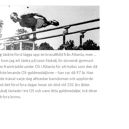
g tänkte först lägga upp en kravallbild från Atlanta, men …
 kom jag att tänka på Leon Stukelj. En slovensk gymnast
m framträdde under OS i Atlanta för att hyllas som den då
dste levande OS-guldmedaljören – han var då 97 år. Han
de tränat varje dag alltsedan barndomen och upphörde
d det först fyra dagar innan sin död vid 101 års ålder.
ukelj tävlade i tre OS och vann åtta guldmedaljer, två silver
h fyra brons.