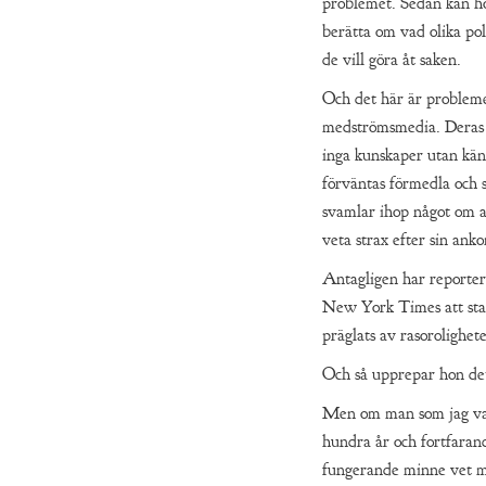
problemet. Sedan kan h
berätta om vad olika pol
de vill göra åt saken.
Och det här är problem
medströmsmedia. Deras
inga kunskaper utan kä
förväntas förmedla och 
svamlar ihop något om a
veta strax efter sin ank
Antagligen har reportern
New York Times att sta
präglats av rasorolighete
Och så upprepar hon de
Men om man som jag var
hundra år och fortfarand
fungerande minne vet m