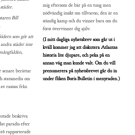
mig eftersom de bär på en tung men
städer.
nödvändig insikt om tillvaron; den är en
aren Bill
ständig kamp och du vinner bara om du
.
först övervinner dig själv.
Södern som gör att
(I mitt dagliga nyhetsbrev som går ut i
 andra städer inte
kväll kommer jag att diskutera Atlantas
 mångfalden,
historia lite djupare, och peka på en
annan väg man kunde valt. Om du vill
r senare berättar
prenumerera på nyhetsbrevet går du in
ch statsmedia om
under fliken Boris Bulletin i menyraden.)
 av rasism från
lutade beskriva
at paradis efter
2016 rapporterade