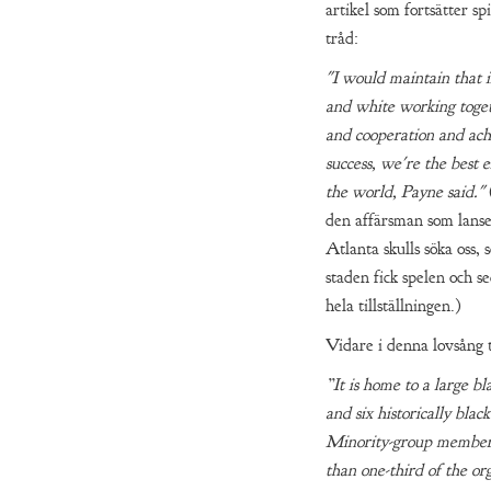
artikel som fortsätter 
tråd:
"I would maintain that i
and white working toget
and cooperation and achi
success, we're the best 
the world, Payne said."
den affärsman som lanse
Atlanta skulls söka oss, s
staden fick spelen och s
hela tillställningen.)
Vidare i denna lovsång t
”It is home to a large bl
and six historically black
Minority-group member
than one-third of the or