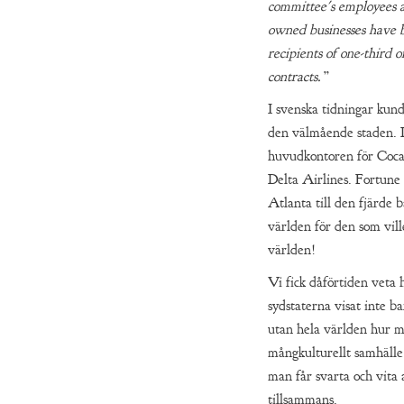
committee's employees 
owned businesses have 
recipients of one-third 
contracts.”
I svenska tidningar kund
den välmående staden. 
huvudkontoren för Co
Delta Airlines. Fortun
Atlanta till den fjärde b
världen för den som ville
världen!
Vi fick dåförtiden veta
sydstaterna visat inte b
utan hela världen hur m
mångkulturellt samhälle
man får svarta och vita 
tillsammans.