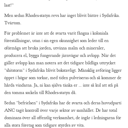
last!”
Men sedan Rhodes-statyn revs har inget blivit bättre i Sydafrika.
Tvärtom.
För problemet är inte att de svarta varit fångna i koloniala
föreställningar, utan i sin egen okunnighet som leder till en
oförmåga att bruka jorden, utvinna malm och mineraler,
producera el, bygga fungerande järnvägar och avlopp. När det
gäller avlopp kan man notera att det tidigare bildliga uttrycket
”shitstorm” i Sydafrika blivit bokstavligt. Mänsklig avföring ligger
öppet i högar som torkar, med tiden pulvriseras och så kommer de
hårda vindarna. Ja, ni kan själva tänka er … inte så kul att stå på
den tomma sockeln till Rhodes-statyn då.
Sedan ”befrielsen” i Sydafrika har de svarta och deras huvudparti
ANC tagit kontroll över varje sektor av samhället. De har total
dominans över all offentlig verksamhet, de ingår i ledningarna för
alla stora företag som tidigare styrdes av vita.