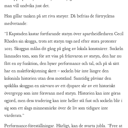
man vill undvika just det.
Hon gillar tanken på att riva statyer. Då befrias de förtrycktas
medvetande:
”I Kapstaden kastar fortfarande statyn över apartheidledaren Cecil
Rhodes sin skugga, trots att statyn togs ned efter stora protester
2015. Skuggan målas dit gång på gång av lokala konstnärer. Sockeln
lämnades tom, som för att visa på frånvaron av statyn, den har nu
fått en ny funktion, den hyser performance och tal, och på så sätt
har en maktförskjutning skett – sockeln bär inte längre den
koloniala historien utan dess motstånd. Samtidig påvisar den
spöklika skuggan en närvaro av ett djupare sår av ett historiskt
övergrepp som inte försvann med statyn. Historien kan inte göras
ogjord, men dess tradering kan inte heller stå fast och sockeln blir i
sig som ett slags minnesmärke över de liv som tidigare inte
värderats.”
Performance-föreställningar. Härligt, kan de svarta jubla. ”Free at