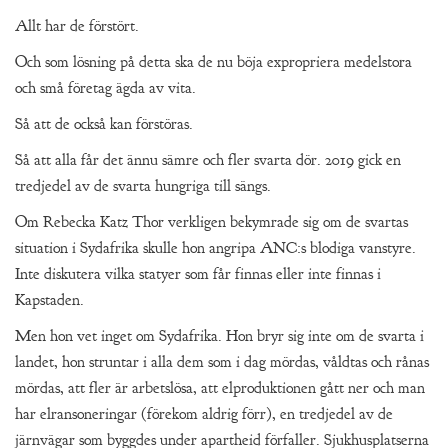
Allt har de förstört.
Och som lösning på detta ska de nu böja expropriera medelstora
och små företag ägda av vita.
Så att de också kan förstöras.
Så att alla får det ännu sämre och fler svarta dör. 2019 gick en
tredjedel av de svarta hungriga till sängs.
Om Rebecka Katz Thor verkligen bekymrade sig om de svartas
situation i Sydafrika skulle hon angripa ANC:s blodiga vanstyre.
Inte diskutera vilka statyer som får finnas eller inte finnas i
Kapstaden.
Men hon vet inget om Sydafrika. Hon bryr sig inte om de svarta i
landet, hon struntar i alla dem som i dag mördas, våldtas och rånas
mördas, att fler är arbetslösa, att elproduktionen gått ner och man
har elransoneringar (förekom aldrig förr), en tredjedel av de
järnvägar som byggdes under apartheid förfaller. Sjukhusplatserna