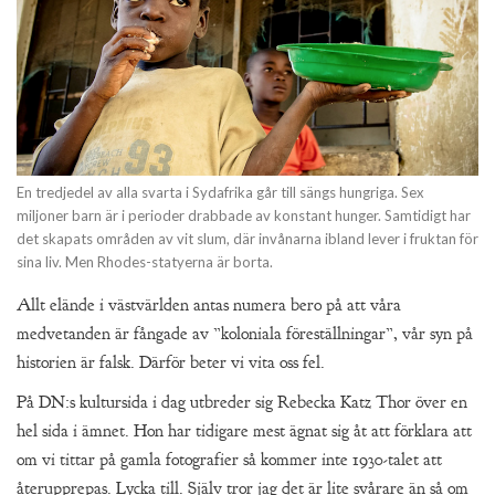
En tredjedel av alla svarta i Sydafrika går till sängs hungriga. Sex
miljoner barn är i perioder drabbade av konstant hunger. Samtidigt har
det skapats områden av vit slum, där invånarna ibland lever i fruktan för
sina liv. Men Rhodes-statyerna är borta.
Allt elände i västvärlden antas numera bero på att våra
medvetanden är fångade av ”koloniala föreställningar”, vår syn på
historien är falsk. Därför beter vi vita oss fel.
På DN:s kultursida i dag utbreder sig Rebecka Katz Thor över en
hel sida i ämnet. Hon har tidigare mest ägnat sig åt att förklara att
om vi tittar på gamla fotografier så kommer inte 1930-talet att
återupprepas. Lycka till. Själv tror jag det är lite svårare än så om