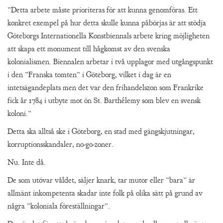
”Detta arbete måste prioriteras för att kunna genomföras. Ett
konkret exempel på hur detta skulle kunna påbörjas är att stödja
Göteborgs Internationella Konstbiennals arbete kring möjligheten
att skapa ett monument till hågkomst av den svenska
kolonialismen. Biennalen arbetar i två upplagor med utgångspunkt
i den ”Franska tomten” i Göteborg, vilket i dag är en
intetsägandeplats men det var den frihandelszon som Frankrike
fick år 1784 i utbyte mot ön St. Barthélemy som blev en svensk
koloni.”
Detta ska alltså ske i Göteborg, en stad med gängskjutningar,
korruptionsskandaler, no-go-zoner.
Nu. Inte då.
De som utövar våldet, säljer knark, tar mutor eller ”bara” är
allmänt inkompetenta skadar inte folk på olika sätt på grund av
några ”koloniala föreställningar”.