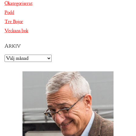
Okategoriserat
Podd
Tre Bojor
Veckans bok
Arkiv
Arkiv