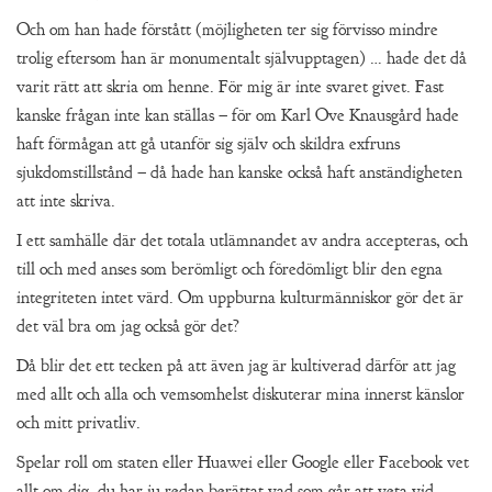
Och om han hade förstått (möjligheten ter sig förvisso mindre
trolig eftersom han är monumentalt självupptagen) … hade det då
varit rätt att skria om henne. För mig är inte svaret givet. Fast
kanske frågan inte kan ställas – för om Karl Ove Knausgård hade
haft förmågan att gå utanför sig själv och skildra exfruns
sjukdomstillstånd – då hade han kanske också haft anständigheten
att inte skriva.
I ett samhälle där det totala utlämnandet av andra accepteras, och
till och med anses som berömligt och föredömligt blir den egna
integriteten intet värd. Om uppburna kulturmänniskor gör det är
det väl bra om jag också gör det?
Då blir det ett tecken på att även jag är kultiverad därför att jag
med allt och alla och vemsomhelst diskuterar mina innerst känslor
och mitt privatliv.
Spelar roll om staten eller Huawei eller Google eller Facebook vet
allt om dig, du har ju redan berättat vad som går att veta vid