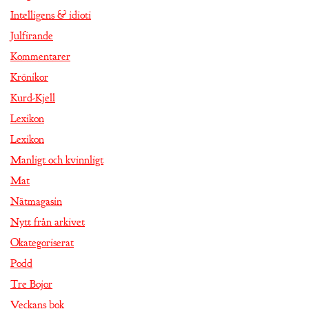
Intelligens & idioti
Julfirande
Kommentarer
Krönikor
Kurd-Kjell
Lexikon
Lexikon
Manligt och kvinnligt
Mat
Nätmagasin
Nytt från arkivet
Okategoriserat
Podd
Tre Bojor
Veckans bok