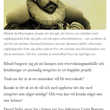
Michel de Montaigne visade att det går att skriva om världen med
utgångspunkt från sig själv och de egna erfarenheterna … om avsikten är
att förstå världen. Nutida författare skriver däremot alltför ofta med
utgångspunkt från sig själva enbart för att världen ska få kännedom om
deras existens. Om hur världen är beskaffad bryr de sig föga om.
Ibland fungerar jag på om kampen mot övervakningssamhälle och
kränkningar av personlig integritet är ett hopplöst projekt.
Tänk om det är så att människor vill bli övervakade?
Kanske är det så att de till och med uppfattar det där med
integritet som något onödigt? Och vem kan väl kränka något som
inte behövs?
Daniel Sjölin petar lite i frågan när han diskuterar Linda Boström