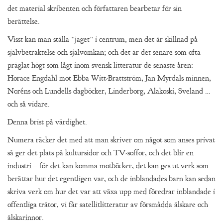
det material skribenten och författaren bearbetar för sin
berättelse.
Visst kan man ställa ”jaget” i centrum, men det är skillnad på
självbetraktelse och självömkan; och det är det senare som ofta
präglat högt som lågt inom svensk litteratur de senaste åren:
Horace Engdahl mot Ebba Witt-Brattström, Jan Myrdals minnen,
Noréns och Lundells dagböcker, Linderborg, Alakoski, Sveland …
och så vidare.
Denna brist på värdighet.
Numera räcker det med att man skriver om något som anses privat
så ger det plats på kultursidor och TV-soffor, och det blir en
industri – för det kan komma motböcker, det kan ges ut verk som
berättar hur det egentligen var, och de inblandades barn kan sedan
skriva verk om hur det var att växa upp med föredrar inblandade i
offentliga trätor, vi får satellitlitteratur av försmådda älskare och
älskarinnor.