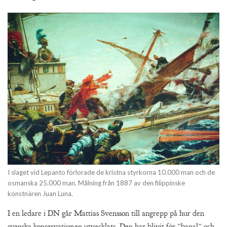
I slaget vid Lepanto förlorade de kristna styrkorna 10.000 man och de
osmanska 25.000 man. Målning från 1887 av den filippinske
konstnären Juan Luna.
I en ledare i DN går Mattias Svensson till angrepp på hur den
svenska konservatismen utvecklats. Den har blivit för ”banal” och