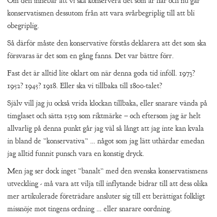
Om den innebär att vi ska konservera det som är här och nu går
konservatismen dessutom från att vara svårbegriplig till att bli
obegriplig.
Så därför måste den konservative förstås deklarera att det som ska
försvaras är det som en gång fanns. Det var bättre förr.
Fast det är alltid lite oklart om när denna goda tid inföll. 1973?
1952? 1945? 1918. Eller ska vi tillbaka till 1800-talet?
Själv vill jag ju också vrida klockan tillbaka, eller snarare vända på
timglaset och sätta 1519 som riktmärke – och eftersom jag är helt
allvarlig på denna punkt går jag väl så långt att jag inte kan kvala
in bland de ”konservativa” … något som jag lätt uthärdar emedan
jag alltid funnit punsch vara en konstig dryck.
Men jag ser dock inget ”banalt” med den svenska konservatismens
utveckling - må vara att vilja till inflytande bidrar till att dess olika
mer artikulerade företrädare ansluter sig till ett berättigat folkligt
missnöje mot tingens ordning … eller snarare oordning.