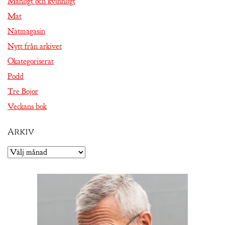
Manligt och kvinnligt
Mat
Nätmagasin
Nytt från arkivet
Okategoriserat
Podd
Tre Bojor
Veckans bok
Arkiv
Arkiv