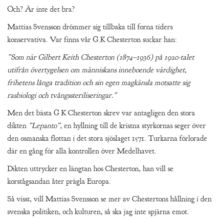
Och? Är inte det bra?
Mattias Svensson drömmer sig tillbaka till forna tiders
konservativa. Var finns vår G.K Chesterton suckar han:
”Som när Gilbert Keith Chesterton (1874–1936) på 1920-talet
utifrån övertygelsen om människans inneboende värdighet,
frihetens långa tradition och sin egen magkänsla motsatte sig
rasbiologi och tvångssteriliseringar."
Men det bästa G K Chesterton skrev var antagligen den stora
dikten
”Lepanto”
, en hyllning till de kristna styrkornas seger över
den osmanska flottan i det stora sjöslaget 1571. Turkarna förlorade
där en gång för alla kontrollen över Medelhavet.
Dikten uttrycker en längtan hos Chesterton, han vill se
korstågsandan åter prägla Europa.
Så visst, vill Mattias Svensson se mer av Chestertons hållning i den
svenska politiken, och kulturen, så ska jag inte spjärna emot.