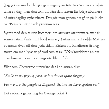
(Jag gör en mycket längre genomgång av Mattias Svenssons ledare
senare i dag, men den som vill läsa den texten får börja abonnera
på mitt dagliga nyhetsbrev. Det gör man genom att gå in på klicka
på ”Boris Bulletin” och prenumerera.
Syftet med den texten kommer inte att vara att försvara svensk
konservatism (inte mitt bord som sagt) utan mer att rädda Mattias
Svensson över till den goda sidan. Risken att banaliseras är nog
större om man lyssnar på vad som sägs i DN:s korridorer än om
man lyssnar på vad som sägs ute bland folk.
Eller som Chesterton uttryckte det i en annan dikt:
“Smile at us, pay us, pass us; but do not quite forget /
For we are the people of England, that never have spoken yet”
Det raderna gäller nog för Sverige också.)