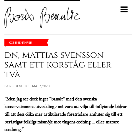
KOMMENTARER
dn, mattias svensson
samt ett korståg eller
två
BORIS BENULIC
MAJ 7, 2020
"Men jag ser dock inget ”banalt” med den svenska
konservatismens utveckling - må vara att vilja till inflytande bidrar
till att dess olika mer artikulerade företrädare ansluter sig till ett
berättigat folkligt missnöje mot tingens ordning … eller snarare
oordning."