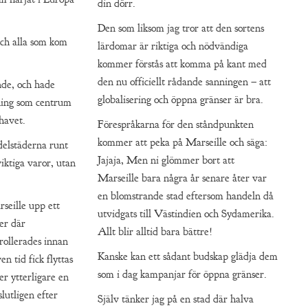
din dörr.
Den som liksom jag tror att den sortens
 och alla som kom
lärdomar är riktiga och nödvändiga
kommer förstås att komma på kant med
den nu officiellt rådande sanningen – att
nde, och hade
globalisering och öppna gränser är bra.
lning som centrum
havet.
Förespråkarna för den ståndpunkten
kommer att peka på Marseille och säga:
elstäderna runt
Jajaja, Men ni glömmer bort att
iktiga varor, utan
Marseille bara några år senare åter var
en blomstrande stad eftersom handeln då
seille upp ett
utvidgats till Västindien och Sydamerika.
jer där
Allt blir alltid bara bättre!
ollerades innan
Kanske kan ett sådant budskap glädja dem
en tid fick flyttas
som i dag kampanjar för öppna gränser.
ter ytterligare en
 slutligen efter
Själv tänker jag på en stad där halva