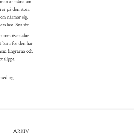
smän är måna om
rer på den stora
som närmar sig,
ts last. Snabbt.
r som övertalar
t bara för den här
nom fingrarna och
t slippa
med sig.
Arkiv