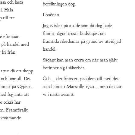
ossa och lasta
befolkningen dog.
l. Hela
I onödan.
till tre
Jag tvivlar på att de som då dog hade
funnit någon tröst i budskapet om
e eftersom
framtida rikedomar på grund av utvidgad
 på handel med
handel.
 fri från
Sådant kan man orera om när man själv
befinner sig i säkerhet.
g 1720 då ett skepp
 och bomull. Det
Och … det finns ett problem till med det
hamnar på Cypern
som hände i Marseille 1720 … men det tar
ed fog anta att
vi i nästa avsnitt.
ör också har
en. Framförallt
terkommande