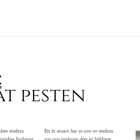
:
åt pesten
måste studera
Ett år senare har 50.000 av stadens
ödvändiga lärdomar
100.000 invånare dött av böldpest.