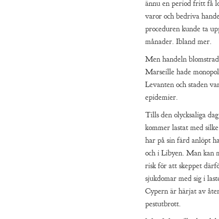
ännu en period fritt få l
varor och bedriva hande
proceduren kunde ta upp 
månader. Ibland mer.
Men handeln blomstrad
Marseille hade monopol
Levanten och staden var
epidemier.
Tills den olycksaliga da
kommer lastat med silke
har på sin färd anlöpt 
och i Libyen. Man kan m
risk för att skeppet därf
sjukdomar med sig i last
Cypern är härjat av å
pestutbrott.