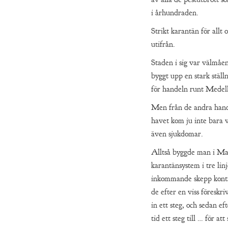
i århundraden.
Strikt karantän för allt
utifrån.
Staden i sig var välmåe
byggt upp en stark stäl
för handeln runt Medel
Men från de andra hand
havet kom ju inte bara v
även sjukdomar.
Alltså byggde man i Mar
karantänsystem i tre lin
inkommande skepp kontr
de efter en viss föreskriv
in ett steg, och sedan ef
tid ett steg till … för att