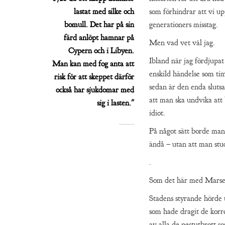
lastat med silke och
som förhindrar att vi up
bomull. Det har på sin
generationers misstag.
färd anlöpt hamnar på
Men vad vet väl jag.
Cypern och i Libyen.
Ibland när jag fördjupat
Man kan med fog anta att
enskild händelse som tim
risk för att skeppet därför
sedan är den enda slutsa
också har sjukdomar med
att man ska undvika att 
sig i lasten."
idiot.
På något sätt borde man
ändå – utan att man stud
.
Som det här med Marsei
Stadens styrande hörde 
som hade dragit de korre
av alla de pestutbrott s