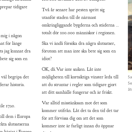
prepar tidigare
Två år senare har pesten spritt sig
utanför staden till de närmast
omkringliggande bygderna och städerna …
totalt dör 100.000 människor i regionen.
 mig i någon
at för länge
Ska vi ändå försöka dra några slutsatser,
ts jag kunnat dra
förutom att man inte ska bete sig som en
bete sig som en
idiot?
OK, då.Var inte sniken. Låt inte
 väl begripa det
möjligheten till kortsiktiga vinster leda till
Sa
Se
erar historia.
att du struntar i regler som tidigare gjort
åt
att ditt samhälle fungerar och är friskt.
Var alltid misstänksam mot det som
le 1720.
kommer utifrån. Låt det ta den tid det tar
till dem i Europa
för att förvissa dig om att det som
kta slutsatserna
kommer inte är farligt innan du öppnar
om härjat i Europa