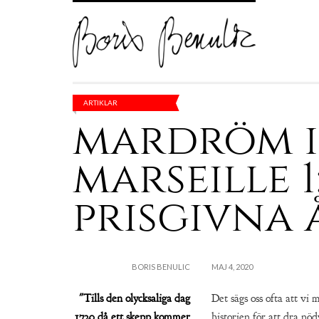
ARTIKLAR
mardröm i
marseille 1
prisgivna 
BORIS BENULIC
MAJ 4, 2020
"Tills den olycksaliga dag
Det sägs oss ofta att vi 
1720 då ett skepp kommer
historien för att dra n