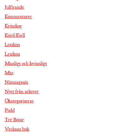
Julfirande
Kommentarer
Krönikor
Kurd-Kjell
Lexikon
Lexikon
Manligt och kvinnligt
Mat
Nätmagasin
Nytt från arkivet
Okategoriserat
Podd
Tre Bojor
Veckans bok