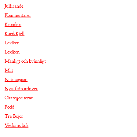
Julfirande
Kommentarer
Krönikor
Kurd-Kjell
Lexikon
Lexikon
Manligt och kvinnligt
Mat
Nätmagasin
Nytt från arkivet
Okategoriserat
Podd
Tre Bojor
Veckans bok