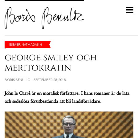
ESSÄER
,
NÄTMAGASIN
george smiley och
meritokratin
BORIS BENULIC
SEPTEMBER 28, 2018
John le Carré är en moralisk författare. I hans romaner är de lata
och sedeslösa förutbestämda att bli landsförrädare.