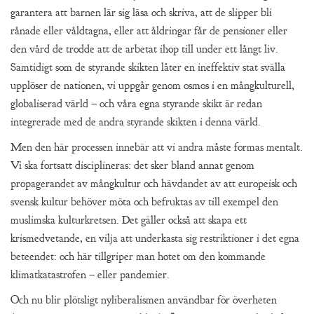
garantera att barnen lär sig läsa och skriva, att de slipper bli
rånade eller våldtagna, eller att åldringar får de pensioner eller
den vård de trodde att de arbetat ihop till under ett långt liv.
Samtidigt som de styrande skikten låter en ineffektiv stat svälla
upplöser de nationen, vi uppgår genom osmos i en mångkulturell,
globaliserad värld – och våra egna styrande skikt är redan
integrerade med de andra styrande skikten i denna värld.
Men den här processen innebär att vi andra måste formas mentalt.
Vi ska fortsatt disciplineras: det sker bland annat genom
propagerandet av mångkultur och hävdandet av att europeisk och
svensk kultur behöver möta och befruktas av till exempel den
muslimska kulturkretsen. Det gäller också att skapa ett
krismedvetande, en vilja att underkasta sig restriktioner i det egna
beteendet: och här tillgriper man hotet om den kommande
klimatkatastrofen – eller pandemier.
Och nu blir plötsligt nyliberalismen användbar för överheten