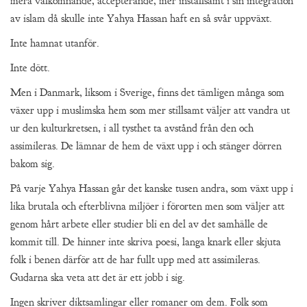
mera välkomnande, accepterande, mer inställsamt i sin integration
av islam då skulle inte Yahya Hassan haft en så svår uppväxt.
Inte hamnat utanför.
Inte dött.
Men i Danmark, liksom i Sverige, finns det tämligen många som
växer upp i muslimska hem som mer stillsamt väljer att vandra ut
ur den kulturkretsen, i all tysthet ta avstånd från den och
assimileras. De lämnar de hem de växt upp i och stänger dörren
bakom sig.
På varje Yahya Hassan går det kanske tusen andra, som växt upp i
lika brutala och efterblivna miljöer i förorten men som väljer att
genom hårt arbete eller studier bli en del av det samhälle de
kommit till. De hinner inte skriva poesi, langa knark eller skjuta
folk i benen därför att de har fullt upp med att assimileras.
Gudarna ska veta att det är ett jobb i sig.
Ingen skriver diktsamlingar eller romaner om dem. Folk som