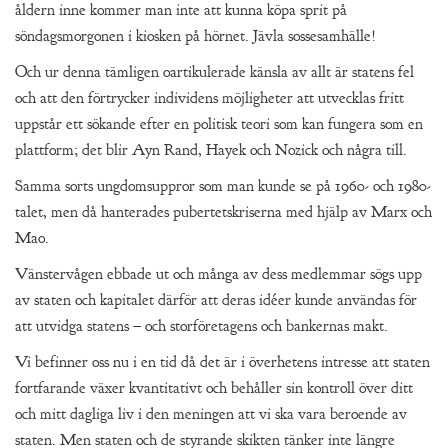
åldern inne kommer man inte att kunna köpa sprit på
söndagsmorgonen i kiosken på hörnet. Jävla sossesamhälle!
Och ur denna tämligen oartikulerade känsla av allt är statens fel
och att den förtrycker individens möjligheter att utvecklas fritt
uppstår ett sökande efter en politisk teori som kan fungera som en
plattform; det blir Ayn Rand, Hayek och Nozick och några till.
Samma sorts ungdomsuppror som man kunde se på 1960- och 1980-
talet, men då hanterades pubertetskriserna med hjälp av Marx och
Mao.
Vänstervågen ebbade ut och många av dess medlemmar sögs upp
av staten och kapitalet därför att deras idéer kunde användas för
att utvidga statens – och storföretagens och bankernas makt.
Vi befinner oss nu i en tid då det är i överhetens intresse att staten
fortfarande växer kvantitativt och behåller sin kontroll över ditt
och mitt dagliga liv i den meningen att vi ska vara beroende av
staten. Men staten och de styrande skikten tänker inte längre