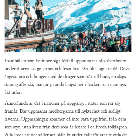
I samhällen som befinner sig i förfall uppmuntrar ofta överheten
undersåtarna att ge järnet och festa loss. Det blir lugnare då. Döva
ångest, oro och hunger med de droger som står till buds, en slags
ständig afterski, man är ju ändå längst ner i backen som man nyss
åkt utför.
Annorlunda är det i nationer på uppgång, i stater som rör sig
framåt. Där uppmanas medborgarna till nykterhet och sedligt
leverne. Uppmaningen kommer då inte bara uppifrån, från dem
som styr, utan även från dem som är ledare i de breda folklagren.
Alla inser att det gäller att hålla huvudet kallt för att utnyttja de