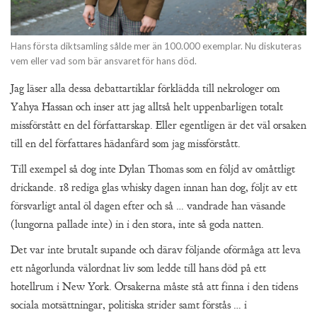
Hans första diktsamling sålde mer än 100.000 exemplar. Nu diskuteras
vem eller vad som bär ansvaret för hans död.
Jag läser alla dessa debattartiklar förklädda till nekrologer om
Yahya Hassan och inser att jag alltså helt uppenbarligen totalt
missförstått en del författarskap. Eller egentligen är det väl orsaken
till en del författares hädanfärd som jag missförstått.
Till exempel så dog inte Dylan Thomas som en följd av omåttligt
drickande. 18 rediga glas whisky dagen innan han dog, följt av ett
försvarligt antal öl dagen efter och så … vandrade han väsande
(lungorna pallade inte) in i den stora, inte så goda natten.
Det var inte brutalt supande och därav följande oförmåga att leva
ett någorlunda välordnat liv som ledde till hans död på ett
hotellrum i New York. Orsakerna måste stå att finna i den tidens
sociala motsättningar, politiska strider samt förstås … i