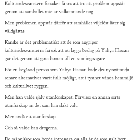
Kultursidesvänstern försöker få oss att tro att problem uppstår
genom att samhället inte är välkomnande nog.
Men problemen uppstår därför att samhället viljelöst låter sig
våldgästas.
Kanske är det problematiskt att de som angriper
kultursidesvänsterns försök att nu lägga beslag på Yahya Hassan
gör det genom att göra honom till en sanningssägare.
För en begåvad person som Yahya Hassan hade det nyssnämnda
senare alternativet varit fullt möjligt, att i tysthet vända hemmiljö
och kulturlivet ryggen.
Men han valde själv utanförskapet. Förvisso en annan sorts
utanförskap än det som han släkt valt.
Men ändå ett utanförskap.
Och så valde han drogerna.
De människor som borde intressera oss alla är de som valt bort