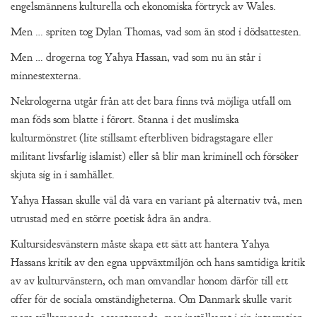
engelsmännens kulturella och ekonomiska förtryck av Wales.
Men … spriten tog Dylan Thomas, vad som än stod i dödsattesten.
Men … drogerna tog Yahya Hassan, vad som nu än står i
minnestexterna.
Nekrologerna utgår från att det bara finns två möjliga utfall om
man föds som blatte i förort. Stanna i det muslimska
kulturmönstret (lite stillsamt efterbliven bidragstagare eller
militant livsfarlig islamist) eller så blir man kriminell och försöker
skjuta sig in i samhället.
Yahya Hassan skulle väl då vara en variant på alternativ två, men
utrustad med en större poetisk ådra än andra.
Kultursidesvänstern måste skapa ett sätt att hantera Yahya
Hassans kritik av den egna uppväxtmiljön och hans samtidiga kritik
av av kulturvänstern, och man omvandlar honom därför till ett
offer för de sociala omständigheterna. Om Danmark skulle varit