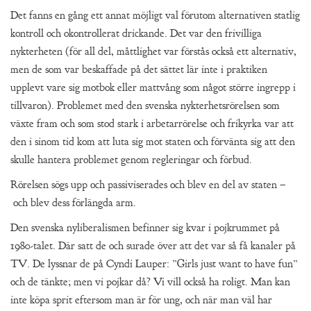
Det fanns en gång ett annat möjligt val förutom alternativen statlig
kontroll och okontrollerat drickande. Det var den frivilliga
nykterheten (för all del, måttlighet var förstås också ett alternativ,
men de som var beskaffade på det sättet lär inte i praktiken
upplevt vare sig motbok eller mattvång som något större ingrepp i
tillvaron). Problemet med den svenska nykterhetsrörelsen som
växte fram och som stod stark i arbetarrörelse och frikyrka var att
den i sinom tid kom att luta sig mot staten och förvänta sig att den
skulle hantera problemet genom regleringar och förbud.
Rörelsen sögs upp och passiviserades och blev en del av staten –
och blev dess förlängda arm.
Den svenska nyliberalismen befinner sig kvar i pojkrummet på
1980-talet. Där satt de och surade över att det var så få kanaler på
TV. De lyssnar de på Cyndi Lauper: ”Girls just want to have fun”
och de tänkte; men vi pojkar då? Vi vill också ha roligt. Man kan
inte köpa sprit eftersom man är för ung, och när man väl har