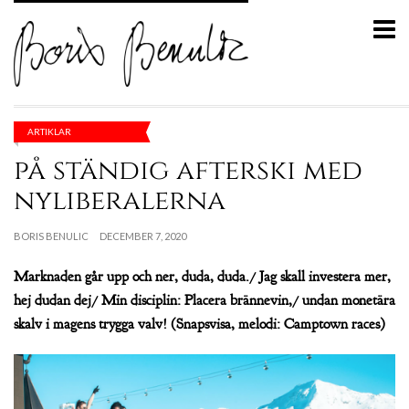
ARTIKLAR
på ständig afterski med
nyliberalerna
BORIS BENULIC
DECEMBER 7, 2020
Marknaden går upp och ner, duda, duda./ Jag skall investera mer,
hej dudan dej/ Min disciplin: Placera brännevin,/ undan monetära
skalv i magens trygga valv! (Snapsvisa, melodi: Camptown races)