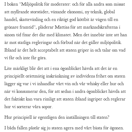
I boken ”Miljöpolitik för moderater: och för alla andra som missat
att myllrande storstäder, växande ekonomi, ny teknik, global
handel, skatteväxling och en riktigt god köttbit är vägen till en
grönare framtid”, pläderar Mattias för att marknadskrafterna i
sinom tid fixar det där med klimatet. Men det innebär inte att han
är mot statliga regleringar och förbud när det gäller miljöpolitik.
Ibland är det helt acceptabelt att staten griper in och talar om vad
vi får och inte får göra.
Lite märkligt blir det att i ena ögonblicket hävda att det är en
principiellt orättmätig inskränkning av individens frihet om staten
lägger sig var i vi inhandlar vårt vin och vår whisky eller hur och
när vi konsumerar den, för att sedan i andra ögonblicket hävda att
det faktiskt kan vara rimligt att staten ibland ingriper och reglerar
hur vi sorterar våra sopor.
Hur principiell är egentligen den inställningen till staten?
I båda fallen påstår sig ju staten agera med vårt bästa för ögonen.