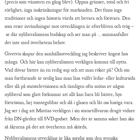
(precis som vänstern en gång blev). Öppna gränser, total och fri
rörlighet, inga inskränkningar för marknaden. Det finns inga
traditioner och ingen historia värda att bevara och försvara. Den
som reser invändningar mot utvecklingen är efterbliven och trög –
se där nyliberalismens budskap och ser man på … sammanfaller
det inte med överhetens behov.
Givetvis skapar den samhällsutveckling jag beskriver ångest hos
många. Och här kan nyliberalismen verkligen komma till nytta.
Vad dövar bättre än en redig sup och att man röker på? Och om
man fortfarande är orolig kan man läsa valfri ledar- eller kultursida
eller slå på statstelevisionen och tämligen ofta mötas av någon
nyliberal som glatt förkunnar att allt kan bara bli bättre, hys
förtröstan, hej tomtegubbar och slå i glasen och låt oss lustiga vara.
Jag ser i dag att Mattias verkligen i sin statartillvaron dragit vidare
från DN-gården till SVD-godset. Men det är samma saker han ska
så åkrarna på det att överheten må skörda.
Nyliberalismens utveckling är lika sorglig som den svenska