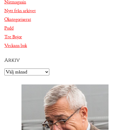
Nätmagasin
Nytt från arkivet
Okategoriserat
Podd
Tre Bojor
Veckans bok
Arkiv
Arkiv