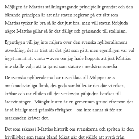
Möjligen är Mattias ställningstagande principiellt grundat och den
bärande principen är att när staten reglerar på ett sätt som
Mattias tycker är bra så är det just bra, men vill staten förbjuda
något Mattias gillar så är det dåligt och gränsande till stalinism.
Egentligen vill jag inte raljera över den svenska nyliberalismens
utveckling, det är trist att det gått som gått, men egentligen var väl
inget annat att vänta – även om jag hade hoppats att just Mattias
inte skulle välja att ta tjänst som statare i medströmsmedia.
De svenska nyliberalerna har utvecklats till Miljöpartiets
marknadsvänliga flank; det goda samhället är det där vi röker,
krökar och tar elbilen till det veckovisa påbjudna besöket till
återvinningen. Mångkulturen är en gemensam grund eftersom det
är så härligt med gränslös rörlighet – om inte annat så för att
marknaden kräver det.
Det som saknas i Mattias historik om svenskarna och spriten är den
frivillighet som fanns bland folket när det gällde att avstå från