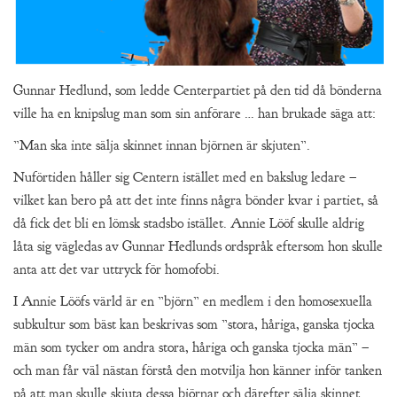
Gunnar Hedlund, som ledde Centerpartiet på den tid då bönderna
ville ha en knipslug man som sin anförare … han brukade säga att:
”Man ska inte sälja skinnet innan björnen är skjuten”.
Nuförtiden håller sig Centern istället med en bakslug ledare –
vilket kan bero på att det inte finns några bönder kvar i partiet, så
då fick det bli en lömsk stadsbo istället. Annie Lööf skulle aldrig
låta sig vägledas av Gunnar Hedlunds ordspråk eftersom hon skulle
anta att det var uttryck för homofobi.
I Annie Lööfs värld är en ”björn” en medlem i den homosexuella
subkultur som bäst kan beskrivas som ”stora, håriga, ganska tjocka
män som tycker om andra stora, håriga och ganska tjocka män” –
och man får väl nästan förstå den motvilja hon känner inför tanken
på att man skulle skjuta dessa björnar och därefter sälja skinnet …