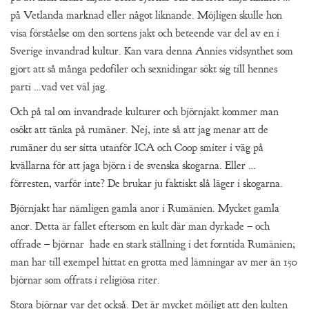
på Vetlanda marknad eller något liknande. Möjligen skulle hon
visa förståelse om den sortens jakt och beteende var del av en i
Sverige invandrad kultur. Kan vara denna Annies vidsynthet som
gjort att så många pedofiler och sexnidingar sökt sig till hennes
parti …vad vet väl jag.
Och på tal om invandrade kulturer och björnjakt kommer man
osökt att tänka på rumäner. Nej, inte så att jag menar att de
rumäner du ser sitta utanför ICA och Coop smiter i väg på
kvällarna för att jaga björn i de svenska skogarna. Eller …
förresten, varför inte? De brukar ju faktiskt slå läger i skogarna.
Björnjakt har nämligen gamla anor i Rumänien. Mycket gamla
anor. Detta är fallet eftersom en kult där man dyrkade – och
offrade – björnar hade en stark ställning i det forntida Rumänien;
man har till exempel hittat en grotta med lämningar av mer än 150
björnar som offrats i religiösa riter.
Stora björnar var det också. Det är mycket möjligt att den kulten