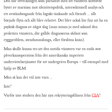
Den här utvecklingen kom parallellt med att vänstern slutförde
bytet av marxism mot identitetspolitik, intersektionell analys och
ett avståndstagande från logiskt tänkande och förnuft … allt
började flyta och allt blev relativt. Det blev också lite fint att ha en
psykisk diagnos av något slag (man minns ju med saknad den
proletära vänstern, där gällde diagnoserna sådant som
ryggproblem, stendammslunga, eller förslitna knän).
Man skulle kunna tro att den nutida vänstern var en enda stor
påverkansoperation från det amerikanska imperiets
underrättelsetjänster för att undergräva Europa – till exempel med
hjälp av BLM.
Men så kan det väl inte vara …
Inte?
Varför inte studera den här nya rekryteringsfilmen från
CIA
?