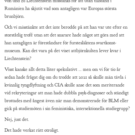
von und zu Liechtenstein misstänks för att utan tillstånd i
Rumänien ha skjutit vad som antagligen var Europas största
brunbjörn.
Och vi misstänkte att det inte berodde på att han var ute efter en
storståtlig trofé utan att det snarare hade något att göra med att
han antagligen är föreståndare för furstesläktens svartkonst-
museum. Kan det vara på det viset attbjörnkulten lever kvar i
Liechtenstein?
Visst kanske allt detta låter spekulativt … men om vi för tio år
sedan hade frågat dig om du trodde att 2021 så skulle män tävla i
kvinnlig tyngdlyftning och CIA skulle anse det som meriterande
vid rekryteringar att man hade dubbla psyk-diagnoser och ständigt
brottades med ångest även när man demonstrerade för BLM eller
gick på studiemöten i sin feministiska, intersektionella studiegrupp?
Nej, just det.
Det hade verkat rätt otroligt.