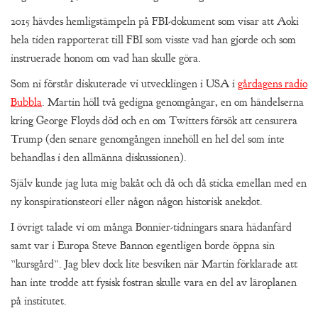
2015 hävdes hemligstämpeln på FBI-dokument som visar att Aoki
hela tiden rapporterat till FBI som visste vad han gjorde och som
instruerade honom om vad han skulle göra.
Som ni förstår diskuterade vi utvecklingen i USA i
gårdagens radio
Bubbla
. Martin höll två gedigna genomgångar, en om händelserna
kring George Floyds död och en om Twitters försök att censurera
Trump (den senare genomgången innehöll en hel del som inte
behandlas i den allmänna diskussionen).
Själv kunde jag luta mig bakåt och då och då sticka emellan med en
ny konspirationsteori eller någon någon historisk anekdot.
I övrigt talade vi om många Bonnier-tidningars snara hädanfärd
samt var i Europa Steve Bannon egentligen borde öppna sin
”kursgård”. Jag blev dock lite besviken när Martin förklarade att
han inte trodde att fysisk fostran skulle vara en del av läroplanen
på institutet.