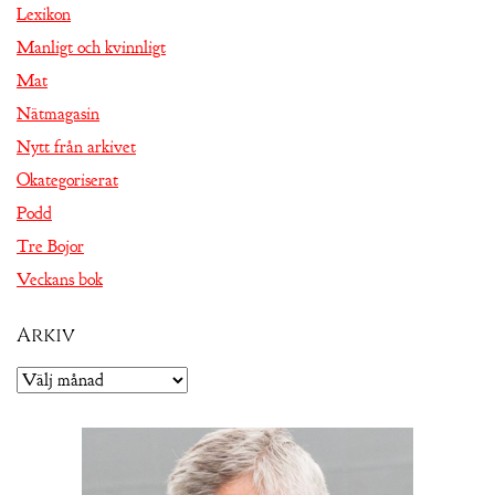
Lexikon
Manligt och kvinnligt
Mat
Nätmagasin
Nytt från arkivet
Okategoriserat
Podd
Tre Bojor
Veckans bok
Arkiv
Arkiv