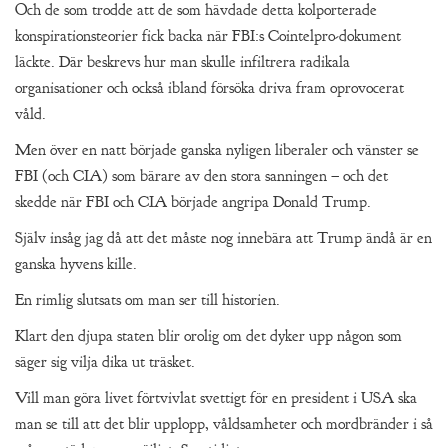
Och de som trodde att de som hävdade detta kolporterade
konspirationsteorier fick backa när FBI:s Cointelpro-dokument
läckte. Där beskrevs hur man skulle infiltrera radikala
organisationer och också ibland försöka driva fram oprovocerat
våld.
Men över en natt började ganska nyligen liberaler och vänster se
FBI (och CIA) som bärare av den stora sanningen – och det
skedde när FBI och CIA började angripa Donald Trump.
Själv insåg jag då att det måste nog innebära att Trump ändå är en
ganska hyvens kille.
En rimlig slutsats om man ser till historien.
Klart den djupa staten blir orolig om det dyker upp någon som
säger sig vilja dika ut träsket.
Vill man göra livet förtvivlat svettigt för en president i USA ska
man se till att det blir upplopp, våldsamheter och mordbränder i så