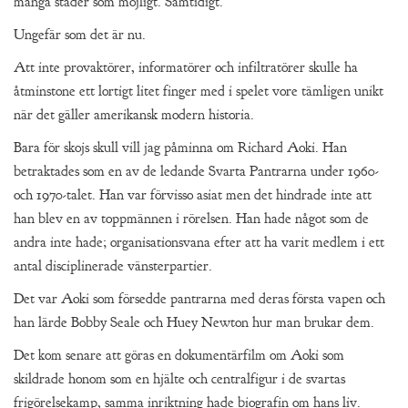
många städer som möjligt. Samtidigt.
Ungefär som det är nu.
Att inte provaktörer, informatörer och infiltratörer skulle ha
åtminstone ett lortigt litet finger med i spelet vore tämligen unikt
när det gäller amerikansk modern historia.
Bara för skojs skull vill jag påminna om Richard Aoki. Han
betraktades som en av de ledande Svarta Pantrarna under 1960-
och 1970-talet. Han var förvisso asiat men det hindrade inte att
han blev en av toppmännen i rörelsen. Han hade något som de
andra inte hade; organisationsvana efter att ha varit medlem i ett
antal disciplinerade vänsterpartier.
Det var Aoki som försedde pantrarna med deras första vapen och
han lärde Bobby Seale och Huey Newton hur man brukar dem.
Det kom senare att göras en dokumentärfilm om Aoki som
skildrade honom som en hjälte och centralfigur i de svartas
frigörelsekamp, samma inriktning hade biografin om hans liv.