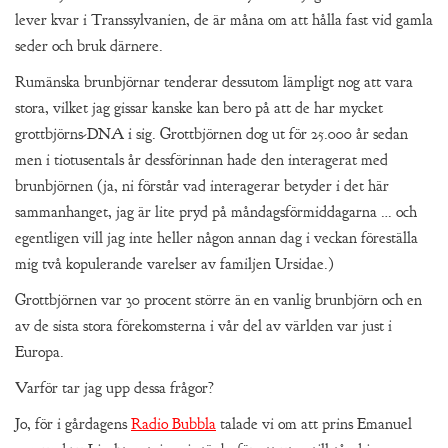
lever kvar i Transsylvanien, de är måna om att hålla fast vid gamla
seder och bruk därnere.
Rumänska brunbjörnar tenderar dessutom lämpligt nog att vara
stora, vilket jag gissar kanske kan bero på att de har mycket
grottbjörns-DNA i sig. Grottbjörnen dog ut för 25.000 år sedan
men i tiotusentals år dessförinnan hade den interagerat med
brunbjörnen (ja, ni förstår vad interagerar betyder i det här
sammanhanget, jag är lite pryd på måndagsförmiddagarna … och
egentligen vill jag inte heller någon annan dag i veckan föreställa
mig två kopulerande varelser av familjen Ursidae.)
Grottbjörnen var 30 procent större än en vanlig brunbjörn och en
av de sista stora förekomsterna i vår del av världen var just i
Europa.
Varför tar jag upp dessa frågor?
Jo, för i gårdagens
Radio Bubbla
talade vi om att prins Emanuel