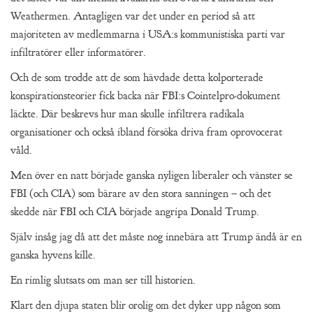
Weathermen. Antagligen var det under en period så att
majoriteten av medlemmarna i USA:s kommunistiska parti var
infiltratörer eller informatörer.
Och de som trodde att de som hävdade detta kolporterade
konspirationsteorier fick backa när FBI:s Cointelpro-dokument
läckte. Där beskrevs hur man skulle infiltrera radikala
organisationer och också ibland försöka driva fram oprovocerat
våld.
Men över en natt började ganska nyligen liberaler och vänster se
FBI (och CIA) som bärare av den stora sanningen – och det
skedde när FBI och CIA började angripa Donald Trump.
Själv insåg jag då att det måste nog innebära att Trump ändå är en
ganska hyvens kille.
En rimlig slutsats om man ser till historien.
Klart den djupa staten blir orolig om det dyker upp någon som