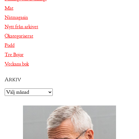
Mat
Nätmagasin
Nytt från arkivet
Okategoriserat
Podd
Tre Bojor
Veckans bok
Arkiv
Arkiv