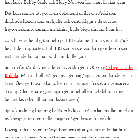
han lärde Bobby Seale och Huey Newton hur man brukar dem.
Det kom senare att göras en dokumentärfilm om Aoki som
skildrade honom som en hjälte och centralfigur i de svartas
frigörelsekamp, samma inriktning hade biografin om hans liv.
2015 hävdes hemligstämpeln på FBI-dokument som visar att Aoki
hela tiden rapporterat till FBI som visste vad han gjorde och som
instruerade honom om vad han skulle göra.
Som ni förstår diskuterade vi utvecklingen i USA i
gårdagens radio
Bubbla
. Martin höll två gedigna genomgångar, en om händelserna
kring George Floyds död och en om Twitters försök att censurera
Trump (den senare genomgången innehöll en hel del som inte
behandlas i den allmänna diskussionen).
Själv kunde jag luta mig bakåt och då och då sticka emellan med en
ny konspirationsteori eller någon någon historisk anekdot.
I övrigt talade vi om många Bonnier-tidningars snara hädanfärd
samt var i Europa Steve Bannon egentligen borde öppna sin