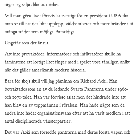
säger sig vilja dika ut träsket.
Vill man göra livet förtvivlat svettigt för en president i USA ska
man se till att det blir upplopp, våldsamheter och mordbränder i så
många städer som möjligt. Samtidigt.
Ungefär som det är nu.
Att inte provaktörer, informatörer och infiltratörer skulle ha
åtminstone ett lortigt litet finger med i spelet vore tämligen unikt
när det gäller amerikansk modern historia.
Bara för skojs skull vill jag påminna om Richard Aoki. Han
betraktades som en av de ledande Svarta Pantrarna under 1960-
och 1970-talet. Han var förvisso asiat men det hindrade inte att
han blev en av toppmännen i rörelsen. Han hade något som de
andra inte hade; organisationsvana efter att ha varit medlem i ett
antal disciplinerade vänsterpartier.
Det var Aoki som försedde pantrarna med deras första vapen och