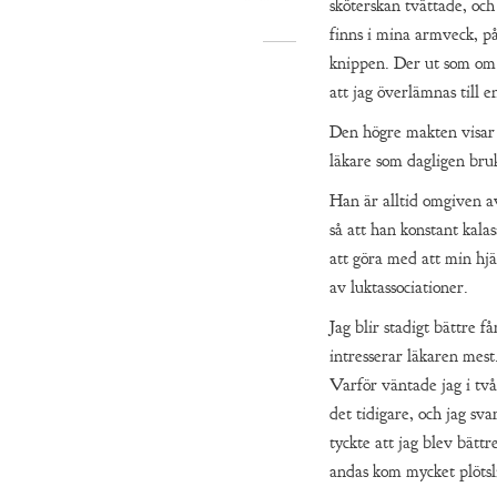
sköterskan tvättade, oc
finns i mina armveck, på
knippen. Der ut som om j
att jag överlämnas till 
Den högre makten visar s
läkare som dagligen bru
Han är alltid omgiven av
så att han konstant kala
att göra med att min hjä
av luktassociationer.
Jag blir stadigt bättre få
intresserar läkaren mes
Varför väntade jag i tv
det tidigare, och jag sva
tyckte att jag blev bättr
andas kom mycket plötsl