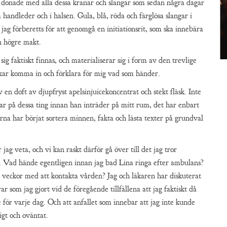
h donade med alla dessa kranar och slangar som sedan några dagar
 handleder och i halsen. Gula, blå, röda och färglösa slangar i
ag förberetts för att genomgå en initiationsrit, som ska innebära
en högre makt.
ig faktiskt finnas, och materialiserar sig i form av den trevlige
kar komma in och förklara för mig vad som händer.
 en doft av djupfryst apelsinjuicekoncentrat och stekt fläsk. Inte
sar på dessa ting innan han inträder på mitt rum, det har enbart
rna har börjat sortera minnen, fakta och lästa texter på grundval
r jag veta, och vi kan raskt därför gå över till det jag tror
t. Vad hände egentligen innan jag bad Lina ringa efter ambulans?
å veckor med att kontakta vården? Jag och läkaren har diskuterat
rar som jag gjort vid de föregående tillfällena att jag faktiskt då
e för varje dag. Och att anfallet som innebar att jag inte kunde
igt och oväntat.