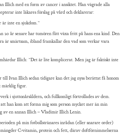
an Illich med en form av cancer i ansiktet. Han vägrade alla
epterar inte läkares förslag på vård och deklarerar:
är är inte en sjukdom.”
an 20 år senare har tumören fått växa fritt på hans ena kind. Den
bara är smärtsam, ibland framkallar den vad som verkar vara
härdar Illich: ”Det är lite komplicerat. Men jag är faktiskt inte
till Ivan Illich sedan tidigare kan det jag nyss berättat få honom
 märklig figur.
 verk i sjuttonårsåldern, och fullkomligt förtrollades av dem.
g att han kom att forma mig som person mycket mer än min
g av en annan Illich – Vladimir Illich Lenin.
n perioden på min fotbollstränares inrådan (eller snarare order)
ra mängder C-vitamin, protein och fett, därav doftförnimmelserna