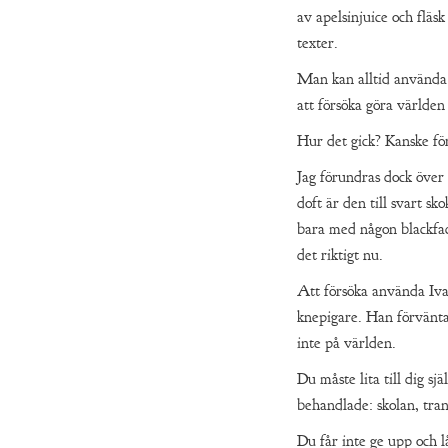
av apelsinjuice och fläs
texter.
Man kan alltid använda d
att försöka göra världen
Hur det gick? Kanske för 
Jag förundras dock över 
doft är den till svart sk
bara med någon blackfac
det riktigt nu.
Att försöka använda Ivan 
knepigare. Han förväntar
inte på världen.
Du måste lita till dig sj
behandlade: skolan, tran
Du får inte ge upp och l