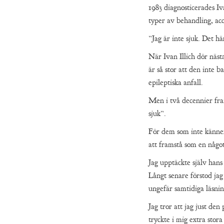
1983 diagnosticerades Iv
typer av behandling, acc
”Jag är inte sjuk. Det h
När Ivan Illich dör näst
är så stor att den inte 
epileptiska anfall.
Men i två decennier fram
sjuk”.
För dem som inte känner 
att framstå som en något
Jag upptäckte själv hans
Långt senare förstod ja
ungefär samtidiga läsnin
Jag tror att jag just de
tryckte i mig extra sto