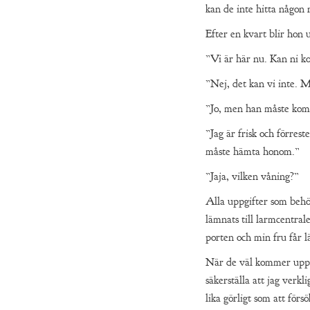
kan de inte hitta någon
Efter en kvart blir hon 
”Vi är här nu. Kan ni 
”Nej, det kan vi inte. M
”Jo, men han måste kom
”Jag är frisk och förres
måste hämta honom.”
”Jaja, vilken våning?”
Alla uppgifter som behöv
lämnats till larmcentral
porten och min fru får l
När de väl kommer upp t
säkerställa att jag verk
lika görligt som att för