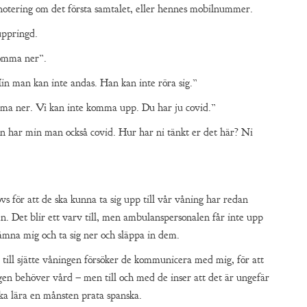
 notering om det första samtalet, eller hennes mobilnummer.
uppringd.
komma ner”.
in man kan inte andas. Han kan inte röra sig.”
ma ner. Vi kan inte komma upp. Du har ju covid.”
ten har min man också covid. Hur har ni tänkt er det här? Ni
s för att de ska kunna ta sig upp till vår våning har redan
en. Det blir ett varv till, men ambulanspersonalen får inte upp
ämna mig och ta sig ner och släppa in dem.
ill sjätte våningen försöker de kommunicera med mig, för att
ligen behöver vård – men till och med de inser att det är ungefär
söka lära en månsten prata spanska.