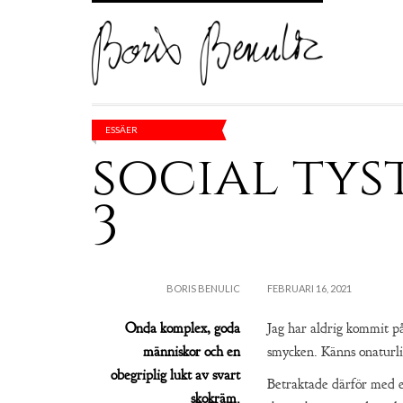
ESSÄER
social tys
3
BORIS BENULIC
FEBRUARI 16, 2021
Onda komplex, goda
Jag har aldrig kommit p
människor och en
smycken. Känns onaturlig
obegriplig lukt av svart
Betraktade därför med e
skokräm.