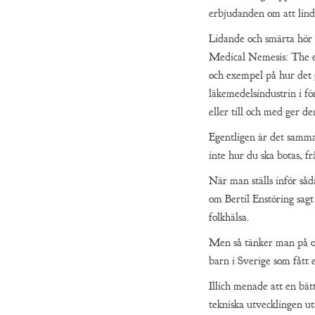
erbjudanden om att lind
Lidande och smärta hör t
Medical Nemesis: The ex
och exempel på hur det 
läkemedelsindustrin i fö
eller till och med ger d
Egentligen är det samma
inte hur du ska botas, f
När man ställs inför så
om Bertil Enstöring sagt 
folkhälsa.
Men så tänker man på op
barn i Sverige som fått 
Illich menade att en bät
tekniska utvecklingen u