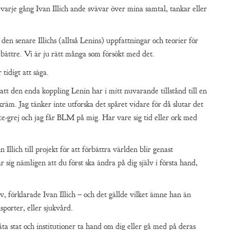
k varje gång Ivan Illich ande svävar över mina samtal, tankar eller
en senare Illichs (alltså Lenins) uppfattningar och teorier för
 bättre. Vi är ju rätt många som försökt med det.
tidigt att säga.
att den enda koppling Lenin har i mitt nuvarande tillstånd till en
okräm. Jag tänker inte utforska det spåret vidare för då slutar det
e-grej och jag får BLM på mig. Har vare sig tid eller ork med
Illich till projekt för att förbättra världen blir genast
 sig nämligen att du först ska ändra på dig själv i första hand,
älv, förklarade Ivan Illich – och det gällde vilket ämne han än
sporter, eller sjukvård.
åta stat och institutioner ta hand om dig eller gå med på deras