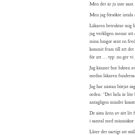
Men det är ju inte sant.
Men jag försökte intala 
Läkaren betraktar mig li
jag verkligen menar att 
mina lungor sent en fred
kommit fram till att det
för att …. typ: nu ger v
Jag känner hur lukten av 
medan läkaren fundersam
Jag har nästan börjat säg
orden: ”Det hela är lite
antagligen mindre konsti
De sista åren av sitt liv
i samtal med människor s
Låter det oartigt att stä