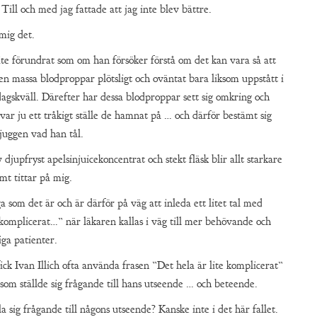
 Till och med jag fattade att jag inte blev bättre.
mig det.
te förundrat som om han försöker förstå om det kan vara så att
en massa blodproppar plötsligt och oväntat bara liksom uppstått i
agskväll. Därefter har dessa blodproppar sett sig omkring och
 var ju ett tråkigt ställe de hamnat på … och därför bestämt sig
i juggen vad han tål.
djupfryst apelsinjuicekoncentrat och stekt fläsk blir allt starkare
t tittar på mig.
a som det är och är därför på väg att inleda ett litet tal med
 komplicerat…” när läkaren kallas i väg till mer behövande och
ga patienter.
 fick Ivan Illich ofta använda frasen ”Det hela är lite komplicerat”
om ställde sig frågande till hans utseende … och beteende.
lla sig frågande till någons utseende? Kanske inte i det här fallet.