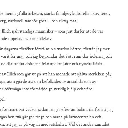
 meningsfulla arbeten, starka familjer, kulturella aktiviteter,
 sorg, nationell samhörighet … och riktig mat.
 Illich självständiga människor – som just därför att de var
nde upprätta starka kollektiv.
r dagarna försöker förstå min situation bättre, förstår jag mer
 varit för mig, och jag begrundar det i ett rum där isolering och
 de där starka dofterna från apelsinjuice och nystekt fläskt.
 av Illich som går ut på att han menade att själva storleken på,
pparaten gjorde att den befolkades av anställda som av
ller oförmåga inte förmådde ge verklig hjälp och vård.
pel.
 för snart två veckor sedan ringer efter ambulans därför att jag
vingas hon två gånger ringa och mana på larmcentralen och
tom, att jag är på väg in medvetslöshet. Vid det andra samtalet