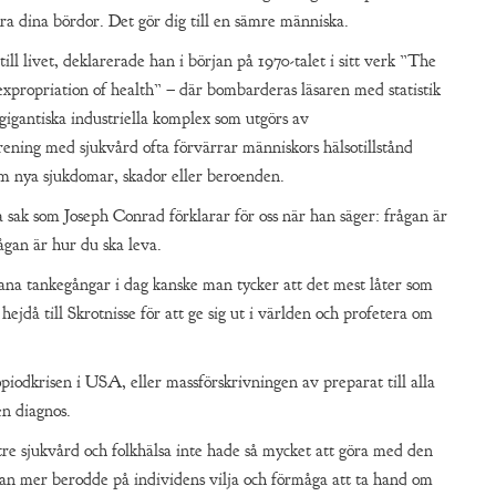
ra dina bördor. Det gör dig till en sämre människa.
ill livet, deklarerade han i början på 1970-talet i sitt verk ”The
propriation of health” – där bombarderas läsaren med statistik
gigantiska industriella komplex som utgörs av
rening med sjukvård ofta förvärrar människors hälsotillstånd
em nya sjukdomar, skador eller beroenden.
 sak som Joseph Conrad förklarar för oss när han säger: frågan är
rågan är hur du ska leva.
dana tankegångar i dag kanske man tycker att det mest låter som
hejdå till Skrotnisse för att ge sig ut i världen och profetera om
iodkrisen i USA, eller massförskrivningen av preparat till alla
en diagnos.
tre sjukvård och folkhälsa inte hade så mycket att göra med den
tan mer berodde på individens vilja och förmåga att ta hand om