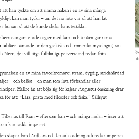
t att han tyckte om att simma naken i en av sina många
ldigt kan man tycka – om det nu inte var så att han lät
 honom så att de kunde slicka hans testiklar.
erius organiserade orgier med barn och tonåringar i sina
tta tablåer hämtade ur den grekiska och romerska mytologin) var
Ry
h Nero, det vill säga fullskaligt perverterad redan från
ut
ynnelsen en av mina favoritromare; stram, dygdig, stridshärdad
ljer – och beläst – en man som inte förhandlar eller
nciper. Hellre än att böja sig för kejsar Augustus önskning drar
aka för att: “Läsa, prata med filosofer och fiska.” Sällsynt
r Tiberius till Rom – eftersom han – och många andra – inser att
som kan rädda imperiet.
en skapar han hårdhänt och brutalt ordning och reda i imperiet.