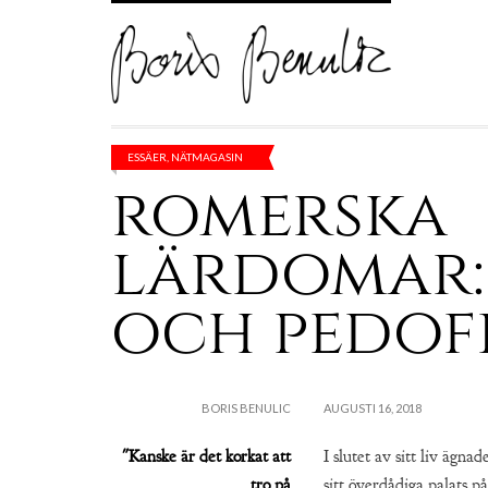
ESSÄER
,
NÄTMAGASIN
romerska
lärdomar: 
och pedofi
BORIS BENULIC
AUGUSTI 16, 2018
"Kanske är det korkat att
I slutet av sitt liv ägn
tro på
sitt överdådiga palats p