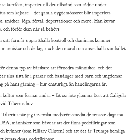
are återföra, imperiet till det tillstånd som rådde under
ius som kejsare – det gamla dygdemönstret blir imperiets
t, smicker, lögn, förtal, deportationer och mord. Han kuvar
, och förför dem när så behövs.
a sätt förmår upprätthålla kontroll och dominans kommer
ta människor och de lagar och den moral som anses hålla samhället
 för denna typ av härskare att förnedra människor, och det
nder sina sista år i parker och bassänger med barn och ungdomar
ing på hans gärning – hur onaturliga än handlingarna är.
en kultur som formar andra – låt oss inte glömma bort att Caligula
vid Tiberius hov.
 Tiberius när jag i svenska medströmsmedia de senaste dagarna
 USA; människor som hävdar att det finns pedofilringar som
ch kvinnor (som Hillary Clinton) och att det är Trumps hemliga
tt krossa dessa pedofilringar.