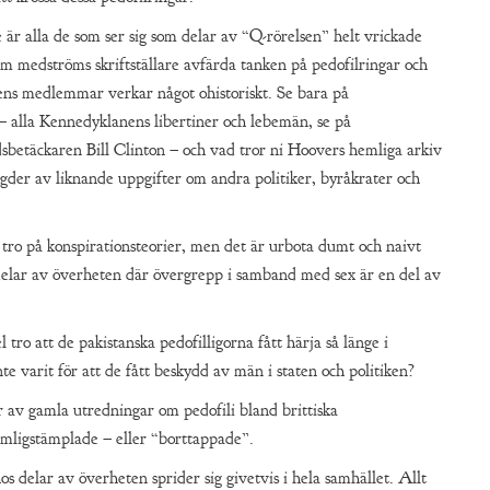
 är alla de som ser sig som delar av “Q-rörelsen” helt vrickade
om medströms skriftställare avfärda tanken på pedofilringar och
ens medlemmar verkar något ohistoriskt. Se bara på
– alla Kennedyklanens libertiner och lebemän, se på
sbetäckaren Bill Clinton – och vad tror ni Hoovers hemliga arkiv
ngder av liknande uppgifter om andra politiker, byråkrater och
 tro på konspirationsteorier, men det är urbota dumt och naivt
s delar av överheten där övergrepp i samband med sex är en del av
tro att de pakistanska pedofilligorna fått härja så länge i
te varit för att de fått beskydd av män i staten och politiken?
r av gamla utredningar om pedofili bland brittiska
mligstämplade – eller “borttappade”.
os delar av överheten sprider sig givetvis i hela samhället. Allt