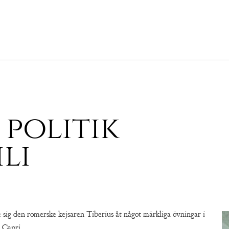
politik
li
ade sig den romerske kejsaren Tiberius åt något märkliga övningar i
å Capri.