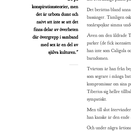
konspirationsteorier, men
Det berättas bland anna
det är urbota dumt och
bassänger. Tämligen osky
naivt att inte se att det
tonårspojkar simma under
finns delar av överheten
Även om den åldrade Tib
där övergrepp i samband
parker (de fick iscensä
med sex är en del av
han inte som Caligula oc
själva kulturen."
barndomen.
Tvärtom är han från beg
som segrare i många bata
kompromissar om sina pri
Tiberius sig hellre tillb
sympatiskt.
Men till slut återvände
han kanske är den ende 
Och under några årtiond