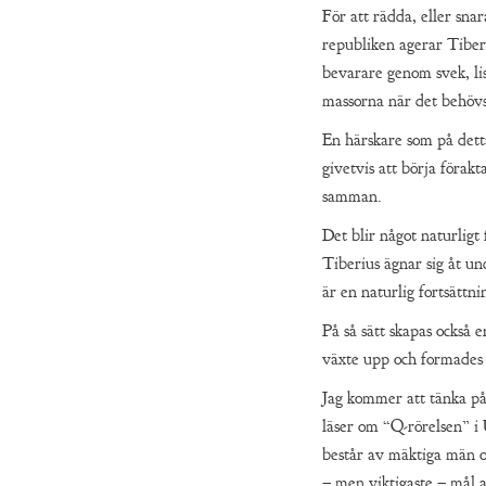
För att rädda, eller snar
republiken agerar Tiber
bevarare genom svek, lis
massorna när det behövs
En härskare som på dett
givetvis att börja förak
samman.
Det blir något naturligt
Tiberius ägnar sig åt u
är en naturlig fortsättn
På så sätt skapas också 
växte upp och formades 
Jag kommer att tänka på
läser om “Q-rörelsen” i
består av mäktiga män o
– men viktigaste – mål a