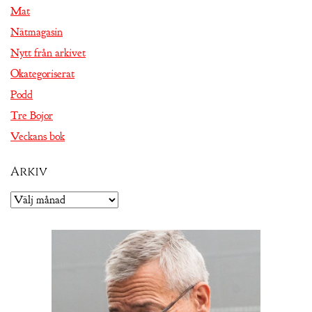
Mat
Nätmagasin
Nytt från arkivet
Okategoriserat
Podd
Tre Bojor
Veckans bok
Arkiv
Arkiv