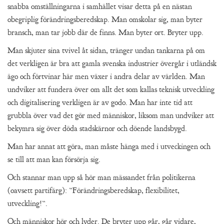
snabba omställningarna i samhället visar detta på en nästan
obegriplig förändringsberedskap. Man omskolar sig, man byter
bransch, man tar jobb där de finns. Man byter ort. Bryter upp.
Man skjuter sina tvivel åt sidan, tränger undan tankarna på om
det verkligen är bra att gamla svenska industrier övergår i utländsk
ägo och förtvinar här men växer i andra delar av världen. Man
undviker att fundera över om allt det som kallas teknisk utveckling
och digitalisering verkligen är av godo. Man har inte tid att
grubbla över vad det gör med människor, liksom man undviker att
bekymra sig över döda stadskärnor och döende landsbygd.
Man har annat att göra, man måste hänga med i utveckingen och
se till att man kan försörja sig.
Och stannar man upp så hör man mässandet från politikerna
(oavsett partifärg): ”Förändringsberedskap, flexibilitet,
utveckling!”.
Och människor hör och lyder. De bryter upp går, går vidare,