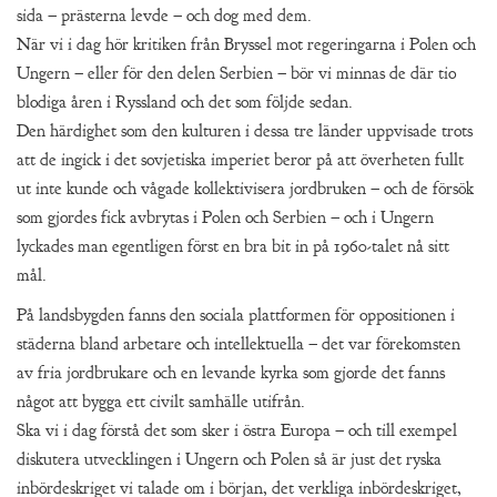
sida – prästerna levde – och dog med dem.
När vi i dag hör kritiken från Bryssel mot regeringarna i Polen och
Ungern – eller för den delen Serbien – bör vi minnas de där tio
blodiga åren i Ryssland och det som följde sedan.
Den härdighet som den kulturen i dessa tre länder uppvisade trots
att de ingick i det sovjetiska imperiet beror på att överheten fullt
ut inte kunde och vågade kollektivisera jordbruken – och de försök
som gjordes fick avbrytas i Polen och Serbien – och i Ungern
lyckades man egentligen först en bra bit in på 1960-talet nå sitt
mål.
På landsbygden fanns den sociala plattformen för oppositionen i
städerna bland arbetare och intellektuella – det var förekomsten
av fria jordbrukare och en levande kyrka som gjorde det fanns
något att bygga ett civilt samhälle utifrån.
Ska vi i dag förstå det som sker i östra Europa – och till exempel
diskutera utvecklingen i Ungern och Polen så är just det ryska
inbördeskriget vi talade om i början, det verkliga inbördeskriget,