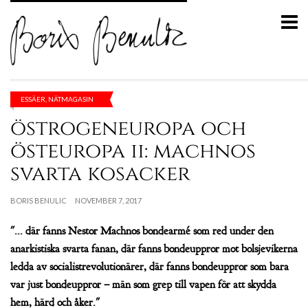
ESSÄER
,
NÄTMAGASIN
östrogeneuropa och
östeuropa ii: machnos
svarta kosacker
BORIS BENULIC
NOVEMBER 7, 2017
"... där fanns Nestor Machnos bondearmé som red under den
anarkistiska svarta fanan, där fanns bondeuppror mot bolsjevikerna
ledda av socialistrevolutionärer, där fanns bondeuppror som bara
var just bondeuppror – män som grep till vapen för att skydda
hem, härd och åker."