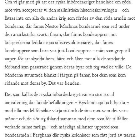
Om vi går med på att det ryska inbördeskriget handlade om röda
mot vita accepterar vi den stalinistiska historieskrivningen – och
låtsas inte om alla de andra krig som fördes av den röda armén mot
bönderna; där fanns Nestor Machnos bondearmé som red under
den anarkistiska svarta fanan, där fanns bondeuppror mot
bolsjevikerna ledda av socialistrevolutionärer, där fanns
bondeuppror som bara var just bondeuppror – män som grep till
vapen för att skydda hem, härd och åker mot alla de stridande
förband som passerade genom deras byar och tog vad de ville. De
bönderna struntade blankt i färgen på fanan hos dem som kom
ridande mot deras by. Det var fienden.
Det som kallas det ryska inbördeskriget var en stor social
omvälvning där bondebefolkningen – Rysslands själ och hjärta –
med alla medel försökte värja sitt och de sina mot vem det vara
månde och de slöt sig ibland samman med dem som för tillfället
verkade minst farliga – och märkliga allianser uppstod som
bondearmén i Ferghana där ryska kolonister som fått jord av tsaren