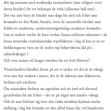
slöt sig samman med muslimska nationalister (som tidigare varit
deras fiender) för att bekämpa de röda (alliansen höll inte).
Det var inte bara de bönder som slogs för jord och frihet som
krossades av den Röda Armén, även de nationella rörelser som
leddes av moderata, moderniseringsvänliga muslimer krossades
(om ni undrar varför de bara verkar finnas militanta islamister i de
forna sovjetiska centralasiatiska republikerna i dag så kan ju en av
förklaringarna vara att de andra tog bolsjevikerna kål på i
inbördeskriget.)
Och vem minns väl längre rörelsen för ett fritt Sibirien?
Västerlandets blindhet beror på att vi tycker att det är så viktigt
vem som har makten i staten, det är de sakerna som diskuteras,
bedöms och värderas.
Om människor förlorar sin egendom och sin jord och därmed
grundvalen för sin frihet – det är på något sätt mindre viktigt.
Och de som förfasar sig över den ryska ortodoxa kyrkans starka
ställning i dag bör betänka att den alltid fanns där vid böndernas