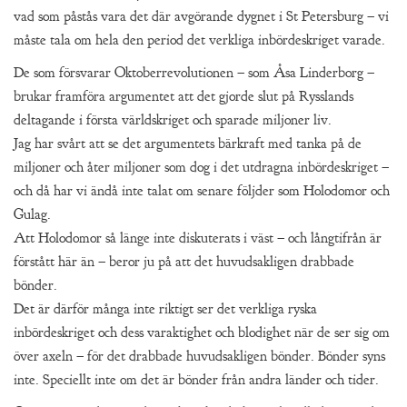
vad som påstås vara det där avgörande dygnet i St Petersburg – vi
måste tala om hela den period det verkliga inbördeskriget varade.
De som försvarar Oktoberrevolutionen – som Åsa Linderborg –
brukar framföra argumentet att det gjorde slut på Rysslands
deltagande i första världskriget och sparade miljoner liv.
Jag har svårt att se det argumentets bärkraft med tanka på de
miljoner och åter miljoner som dog i det utdragna inbördeskriget –
och då har vi ändå inte talat om senare följder som Holodomor och
Gulag.
Att Holodomor så länge inte diskuterats i väst – och långtifrån är
förstått här än – beror ju på att det huvudsakligen drabbade
bönder.
Det är därför många inte riktigt ser det verkliga ryska
inbördeskriget och dess varaktighet och blodighet när de ser sig om
över axeln – för det drabbade huvudsakligen bönder. Bönder syns
inte. Speciellt inte om det är bönder från andra länder och tider.