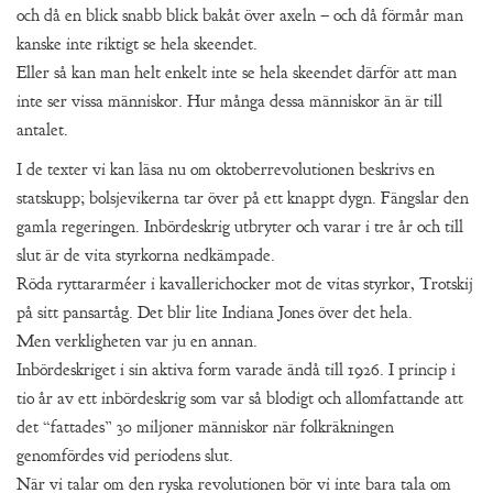
och då en blick snabb blick bakåt över axeln – och då förmår man
kanske inte riktigt se hela skeendet.
Eller så kan man helt enkelt inte se hela skeendet därför att man
inte ser vissa människor. Hur många dessa människor än är till
antalet.
I de texter vi kan läsa nu om oktoberrevolutionen beskrivs en
statskupp; bolsjevikerna tar över på ett knappt dygn. Fängslar den
gamla regeringen. Inbördeskrig utbryter och varar i tre år och till
slut är de vita styrkorna nedkämpade.
Röda ryttararméer i kavallerichocker mot de vitas styrkor, Trotskij
på sitt pansartåg. Det blir lite Indiana Jones över det hela.
Men verkligheten var ju en annan.
Inbördeskriget i sin aktiva form varade ändå till 1926. I princip i
tio år av ett inbördeskrig som var så blodigt och allomfattande att
det “fattades” 30 miljoner människor när folkräkningen
genomfördes vid periodens slut.
När vi talar om den ryska revolutionen bör vi inte bara tala om