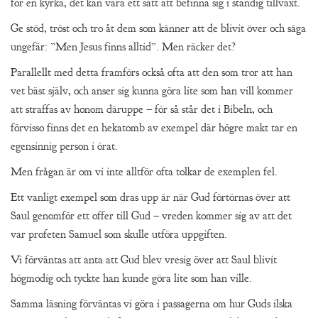
för en kyrka, det kan vara ett sätt att befinna sig i ständig tillväxt.
Ge stöd, tröst och tro åt dem som känner att de blivit över och säga
ungefär: ”Men Jesus finns alltid”. Men räcker det?
Parallellt med detta framförs också ofta att den som tror att han
vet bäst själv, och anser sig kunna göra lite som han vill kommer
att straffas av honom däruppe – för så står det i Bibeln, och
förvisso finns det en hekatomb av exempel där högre makt tar en
egensinnig person i örat.
Men frågan är om vi inte alltför ofta tolkar de exemplen fel.
Ett vanligt exempel som dras upp är när Gud förtörnas över att
Saul genomför ett offer till Gud – vreden kommer sig av att det
var profeten Samuel som skulle utföra uppgiften.
Vi förväntas att anta att Gud blev vresig över att Saul blivit
högmodig och tyckte han kunde göra lite som han ville.
Samma läsning förväntas vi göra i passagerna om hur Guds ilska