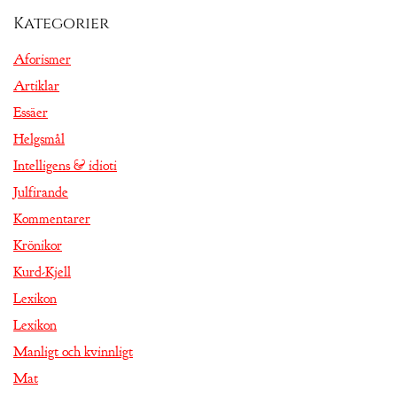
Kategorier
Aforismer
Artiklar
Essäer
Helgsmål
Intelligens & idioti
Julfirande
Kommentarer
Krönikor
Kurd-Kjell
Lexikon
Lexikon
Manligt och kvinnligt
Mat