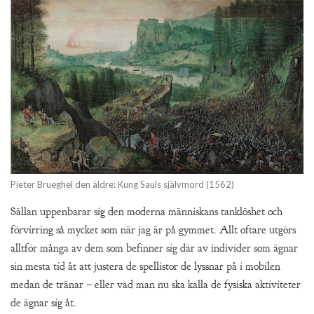
Pieter Brueghel den äldre: Kung Sauls självmord (1562)
Sällan uppenbarar sig den moderna människans tanklöshet och
förvirring så mycket som när jag är på gymmet. Allt oftare utgörs
alltför många av dem som befinner sig där av individer som ägnar
sin mesta tid åt att justera de spellistor de lyssnar på i mobilen
medan de tränar – eller vad man nu ska kalla de fysiska aktiviteter
de ägnar sig åt.