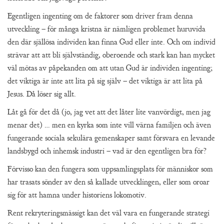
Egentligen ingenting om de faktorer som driver fram denna
utveckling – för många kristna är nämligen problemet huruvida
den där själlösa individen kan finna Gud eller inte. Och om individ
strävar att att bli självständig, oberoende och stark kan han mycket
väl mötas av påpekanden om att utan Gud är individen ingenting;
det viktiga är inte att lita på sig själv – det viktiga är att lita på
Jesus. Då löser sig allt.
Låt gå för det då (jo, jag vet att det låter lite vanvördigt, men jag
menar det) … men en kyrka som inte vill värna familjen och även
fungerande sociala sekulära gemenskaper samt försvara en levande
landsbygd och inhemsk industri – vad är den egentligen bra för?
Förvisso kan den fungera som uppsamlingsplats för människor som
har trasats sönder av den så kallade utvecklingen, eller som oroar
sig för att hamna under historiens lokomotiv.
Rent rekryteringsmässigt kan det väl vara en fungerande strategi