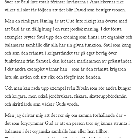
över att Saul inte totalt förintar invånarna i Amalekernas rike –
vilket till slut får följden att det blir David som bestiger tronen.
Men en rimligare läsning är att Gud inte riktigt kan överse med
att Saul är en dålig kung i en rent jordisk mening. I det första
exemplet bryter Saul upp den ordning som finns i ett organiskt och
balanserat samhälle där alla har sin givna funktion. Saul som kung
och som den främste i krigarståndet tar på eget bevåg över
funktionen från Samuel, den ledande medlemmen av prästståndet.
I det andra exemplet värnar han – som är den främste krigaren –
inte sin nation och sitt rike och förgör inte fienden.
Och man kan rada upp exempel från Bibeln som rör andra kungar
och krigare, men också jordbrukare, fiskare, skatteuppbördsmän
och skriftlärde som väcker Guds vrede.
Men jag dristar mig att det rör sig om samma förhållande där –
det som förgrymmar Gud är att en person tror sig kunna strunta i
balansen i det organiska samhälle han eller hon tillhör.