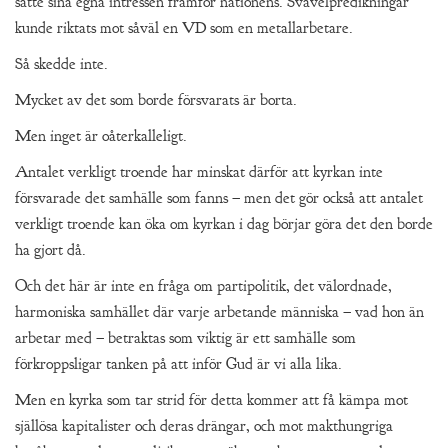
satte sina egna intressen framför nationens. Svavelpredikningar
kunde riktats mot såväl en VD som en metallarbetare.
Så skedde inte.
Mycket av det som borde försvarats är borta.
Men inget är oåterkalleligt.
Antalet verkligt troende har minskat därför att kyrkan inte
försvarade det samhälle som fanns – men det gör också att antalet
verkligt troende kan öka om kyrkan i dag börjar göra det den borde
ha gjort då.
Och det här är inte en fråga om partipolitik, det välordnade,
harmoniska samhället där varje arbetande människa – vad hon än
arbetar med – betraktas som viktig är ett samhälle som
förkroppsligar tanken på att inför Gud är vi alla lika.
Men en kyrka som tar strid för detta kommer att få kämpa mot
själlösa kapitalister och deras drängar, och mot makthungriga