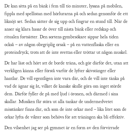
De kan sitta på en bänk i fem till tio minuter, lyssna på mobilen,
fippla med spellistan med hörlurarna på och sedan genomför de ett
liknöjt set. Sedan sätter de sig upp och fingrar en stund till. När de
anser sig klara hasar de över till nästa bänk eller redskap och
ritualen fortsätter. Den sortens gymbesökare sippar hela tiden
också – av någon obegriplig orsak – på en vattenflaska eller en
proteindryck; trots att de inte svettas eller tröttar ut någon muskel.
De har läst och hört att de borde träna, och gör därför det, utan att
verkligen känna eller förstå varför de lyfter skivstänger eller
hantlar. De vill egentligen inte vara där, och de vill inte tänka på
vad de ägnar sig åt, vilket de kanske skulle göra om inget störde
dem. Därför fyller de på med ljud i öronen, och därmed i sina
skallar. Musiken får störa ut alla tankar de undermedvetet
misstänker finns där, och som de inte orkar med – lika litet som de
orkar lyfta de vikter som behövs för att träningen ska bli effektiv.
Den vilsenhet jag ser på gymmet är en form av den förvirrade