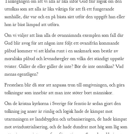
Tankegången om att vi alla är lika inför Gud blir logisk om den
uttolkas som att alla är lika viktiga för att få ett fungerande
samhälle, där var och en på bästa sätt utför den uppgift han eller
hon är bäst lämpad att utföra.
Om vi väljer att läsa alla de ovannämnda exemplen som fall där
Gud blir avog för att någon inte följt ett ovanifrån kommande
påbud kommer vi att klafsa runt i en sankmark som består av
moraliska påbud och levnadsregler om vilka det ständigt uppstår
tvister. Gäller de eller gäller de inte? Bör de inte omtolkas? Vad
menas egentligen?
Frestelsen blir då stor att anpassa tron till omgivningen, och göra
tolkningar som innebär att man inte stöter bort människor.
Om de kristna kyrkorna i Sverige för femtio år sedan gjort den
tolkning jag anser är rimlig och logisk hade de kämpat mot
utarmningen av landsbygden och urbaniseringen, de hade kämpat
mot avindustrialisering, och de hade dundrat mot hög som låg som