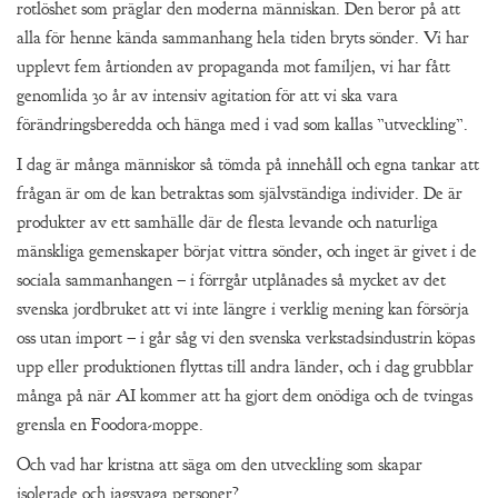
rotlöshet som präglar den moderna människan. Den beror på att
alla för henne kända sammanhang hela tiden bryts sönder. Vi har
upplevt fem årtionden av propaganda mot familjen, vi har fått
genomlida 30 år av intensiv agitation för att vi ska vara
förändringsberedda och hänga med i vad som kallas ”utveckling”.
I dag är många människor så tömda på innehåll och egna tankar att
frågan är om de kan betraktas som självständiga individer. De är
produkter av ett samhälle där de flesta levande och naturliga
mänskliga gemenskaper börjat vittra sönder, och inget är givet i de
sociala sammanhangen – i förrgår utplånades så mycket av det
svenska jordbruket att vi inte längre i verklig mening kan försörja
oss utan import – i går såg vi den svenska verkstadsindustrin köpas
upp eller produktionen flyttas till andra länder, och i dag grubblar
många på när AI kommer att ha gjort dem onödiga och de tvingas
grensla en Foodora-moppe.
Och vad har kristna att säga om den utveckling som skapar
isolerade och jagsvaga personer?