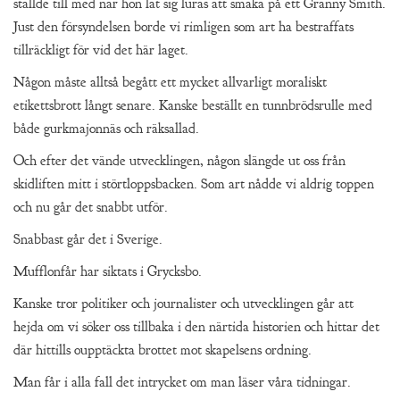
ställde till med när hon lät sig luras att smaka på ett Granny Smith.
Just den försyndelsen borde vi rimligen som art ha bestraffats
tillräckligt för vid det här laget.
Någon måste alltså begått ett mycket allvarligt moraliskt
etikettsbrott långt senare. Kanske beställt en tunnbrödsrulle med
både gurkmajonnäs och räksallad.
Och efter det vände utvecklingen, någon slängde ut oss från
skidliften mitt i störtloppsbacken. Som art nådde vi aldrig toppen
och nu går det snabbt utför.
Snabbast går det i Sverige.
Mufflonfår har siktats i Grycksbo.
Kanske tror politiker och journalister och utvecklingen går att
hejda om vi söker oss tillbaka i den närtida historien och hittar det
där hittills oupptäckta brottet mot skapelsens ordning.
Man får i alla fall det intrycket om man läser våra tidningar.