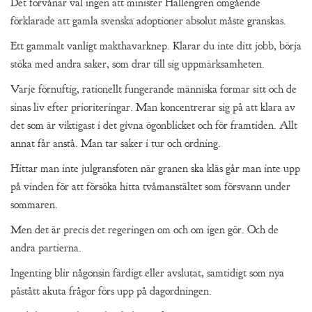
Det förvånar väl ingen att minister Hallengren omgående
förklarade att gamla svenska adoptioner absolut måste granskas.
Ett gammalt vanligt makthavarknep. Klarar du inte ditt jobb, börja
stöka med andra saker, som drar till sig uppmärksamheten.
Varje förnuftig, rationellt fungerande människa formar sitt och de
sinas liv efter prioriteringar. Man koncentrerar sig på att klara av
det som är viktigast i det givna ögonblicket och för framtiden. Allt
annat får anstå. Man tar saker i tur och ordning.
Hittar man inte julgransfoten när granen ska kläs går man inte upp
på vinden för att försöka hitta tvåmanstältet som försvann under
sommaren.
Men det är precis det regeringen om och om igen gör. Och de
andra partierna.
Ingenting blir någonsin färdigt eller avslutat, samtidigt som nya
påstått akuta frågor förs upp på dagordningen.