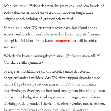
Men istället vill Hökmark att vi ska gräva oss i vad som hände på
1960-talet, ett årtionde då vi trots allt hade en fungerande
krigsmakt och ordning på gränser och välfärd.
Samtidigt inleder DN en reportageserie om hur bland annat
sydkoreanska och chilenska barn verkar ha kidnappats från sina
biologiska föräldrar för att kunna
adopteras
bort till barnlösa
svenskar.
Wolodarski kräver sanningskommission. (En kommission till!?!?!
Var ska de alla rymmas?)
Sverige är i förhållande till sin storlek kanske det största
adoptionslandet i världen. Att DN riktar uppmärksamhet mot
denna fråga beror på att den passar in i DN:s mer allmänna
beskrivning av Sverige; ett litet land som genom historien tillfogat
omvärlden obotlig skada; vikingarnas plundringar, stormaktens
härjningar, deltagandet i slavhandel, eftergivenhet mot nazismen,
följsamhet mot Sovjet och dessutom lever vi så gott och