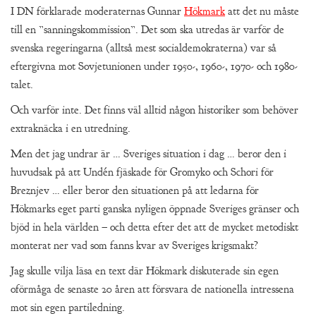
I DN förklarade moderaternas Gunnar
Hökmark
att det nu måste
till en ”sanningskommission”. Det som ska utredas är varför de
svenska regeringarna (alltså mest socialdemokraterna) var så
eftergivna mot Sovjetunionen under 1950-, 1960-, 1970- och 1980-
talet.
Och varför inte. Det finns väl alltid någon historiker som behöver
extraknäcka i en utredning.
Men det jag undrar är … Sveriges situation i dag … beror den i
huvudsak på att Undén fjäskade för Gromyko och Schori för
Breznjev … eller beror den situationen på att ledarna för
Hökmarks eget parti ganska nyligen öppnade Sveriges gränser och
bjöd in hela världen – och detta efter det att de mycket metodiskt
monterat ner vad som fanns kvar av Sveriges krigsmakt?
Jag skulle vilja läsa en text där Hökmark diskuterade sin egen
oförmåga de senaste 20 åren att försvara de nationella intressena
mot sin egen partiledning.