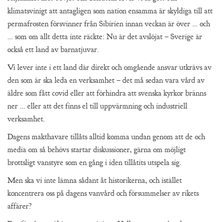
klimatsvinigt att antagligen som nation ensamma är skyldiga till att
permafrosten försvinner från Sibirien innan veckan är över … och
… som om allt detta inte räckte: Nu är det avslöjat – Sverige är
också ett land av barnatjuvar.
Vi lever inte i ett land där direkt och omgående ansvar utkrävs av
den som är ska leda en verksamhet – det må sedan vara vård av
äldre som fått covid eller att förhindra att svenska kyrkor bränns
ner … eller att det finns el till uppvärmning och industriell
verksamhet.
Dagens makthavare tillåts alltid komma undan genom att de och
media om så behövs startar diskussioner, gärna om möjligt
brottsligt vanstyre som en gång i iden tillåtits utspela sig.
Men ska vi inte lämna sådant åt historikerna, och istället
koncentrera oss på dagens vanvård och försummelser av rikets
affärer?