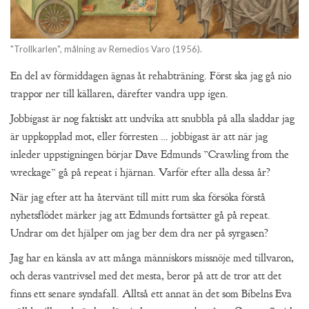
"Trollkarlen", målning av Remedios Varo (1956).
En del av förmiddagen ägnas åt rehabträning. Först ska jag gå nio
trappor ner till källaren, därefter vandra upp igen.
Jobbigast är nog faktiskt att undvika att snubbla på alla sladdar jag
är uppkopplad mot, eller förresten … jobbigast är att när jag
inleder uppstigningen börjar Dave Edmunds ”Crawling from the
wreckage” gå på repeat i hjärnan. Varför efter alla dessa år?
När jag efter att ha återvänt till mitt rum ska försöka förstå
nyhetsflödet märker jag att Edmunds fortsätter gå på repeat.
Undrar om det hjälper om jag ber dem dra ner på syrgasen?
Jag har en känsla av att många människors missnöje med tillvaron,
och deras vantrivsel med det mesta, beror på att de tror att det
finns ett senare syndafall. Alltså ett annat än det som Bibelns Eva