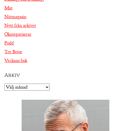
Mat
Nätmagasin
Nytt från arkivet
Okategoriserat
Podd
Tre Bojor
Veckans bok
Arkiv
Arkiv