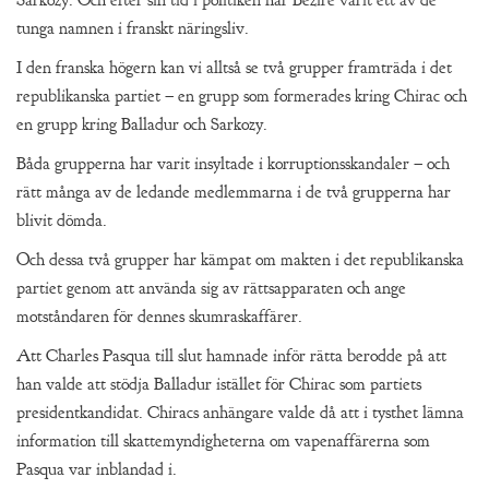
Sarkozy. Och efter sin tid i politiken har Bezire varit ett av de
tunga namnen i franskt näringsliv.
I den franska högern kan vi alltså se två grupper framträda i det
republikanska partiet – en grupp som formerades kring Chirac och
en grupp kring Balladur och Sarkozy.
Båda grupperna har varit insyltade i korruptionsskandaler – och
rätt många av de ledande medlemmarna i de två grupperna har
blivit dömda.
Och dessa två grupper har kämpat om makten i det republikanska
partiet genom att använda sig av rättsapparaten och ange
motståndaren för dennes skumraskaffärer.
Att Charles Pasqua till slut hamnade inför rätta berodde på att
han valde att stödja Balladur istället för Chirac som partiets
presidentkandidat. Chiracs anhängare valde då att i tysthet lämna
information till skattemyndigheterna om vapenaffärerna som
Pasqua var inblandad i.