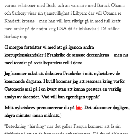
varma relationer med Bush, och än varmare med Barack Obama
och Sarkozy visar sin tjänstvillighet i Libyen; där vill Obama se
Khadaffi krossas – men han vill inte riktigt gå in med full kraft
med tanke på de andra krig USA då är inblandat i. Då ställde
Sarkozy upp.
(I morgon fortsätter vi med att gå igenom andra
korruptionsskandaler i Frankrike de senaste decennierna – men nu
med tonvikt på socialistpartiets roll i dessa.
Jag kommer också att diskutera Frankrike i mitt nyhetsbrev de
kommande dagarna. I kväll kommer jag att resonera kring varför
Catomeris mal på i en kvart utan att kunna prestera en verklig
analys av skeendet. Vad vill han egentligen uppnå?
Mitt nyhetsbrev prenumererar du på
här
. Det utkommer dagligen,
några minuter innan midnatt.
)
*Beteckning “hårding” när det gäller Pasqua kommer att få sin