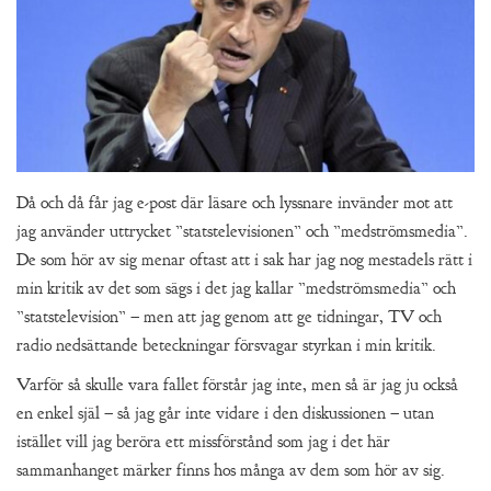
Då och då får jag e-post där läsare och lyssnare invänder mot att
jag använder uttrycket ”statstelevisionen” och ”medströmsmedia”.
De som hör av sig menar oftast att i sak har jag nog mestadels rätt i
min kritik av det som sägs i det jag kallar ”medströmsmedia” och
”statstelevision” – men att jag genom att ge tidningar, TV och
radio nedsättande beteckningar försvagar styrkan i min kritik.
Varför så skulle vara fallet förstår jag inte, men så är jag ju också
en enkel själ – så jag går inte vidare i den diskussionen – utan
istället vill jag beröra ett missförstånd som jag i det här
sammanhanget märker finns hos många av dem som hör av sig.