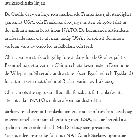
utrikespolitiska linjen.
De Gaulle drev en linje som markerade Frankrikes självständighet
gentemot USA, och Frankrike drog sig i mitten på 1960-talet ur
det militära samarbetet inom NATO. De kommande årtiondena
markerade man ofta att man ansåg USA:s försök att dominera
världen vara av ondo för maktbalans och fred.
Chirac var en stark och tydlig företrädare för de Gaulles politik.
Exempel på detta var när Chirac och utrikesministern Dominque
de Villepin mobiliserade andra stater (som Ryssland och Tyskland)
för att markera motstånd mot Bush invasion av Irak 2003.
Chirac motsatte sig också alltid alla försök att få Frankrike att
återinträda i NATO:s militära kommandostruktur.
Sarkozy ser däremot Frankrike om ett land som bara kan hävda sig
internationellt om man allierar sig med USA, och är beredd att
spela en underordnad roll. Med Sarkozy som president
återinträder Frankrike fullt ut i NATO, och Sarkozy upprättar