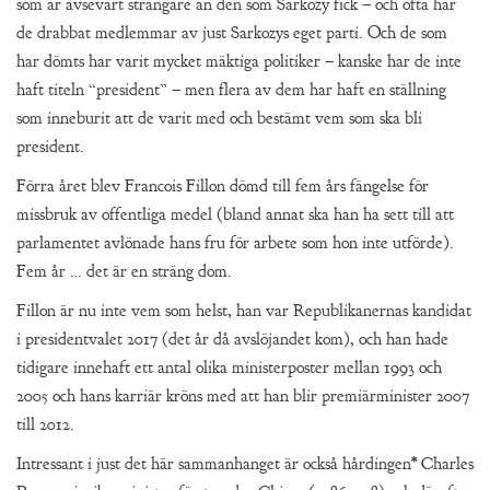
som är avsevärt strängare än den som Sarkozy fick – och ofta har
de drabbat medlemmar av just Sarkozys eget parti. Och de som
har dömts har varit mycket mäktiga politiker – kanske har de inte
haft titeln “president” – men flera av dem har haft en ställning
som inneburit att de varit med och bestämt vem som ska bli
president.
Förra året blev Francois Fillon dömd till fem års fängelse för
missbruk av offentliga medel (bland annat ska han ha sett till att
parlamentet avlönade hans fru för arbete som hon inte utförde).
Fem år … det är en sträng dom.
Fillon är nu inte vem som helst, han var Republikanernas kandidat
i presidentvalet 2017 (det år då avslöjandet kom), och han hade
tidigare innehaft ett antal olika ministerposter mellan 1993 och
2005 och hans karriär kröns med att han blir premiärminister 2007
till 2012.
Intressant i just det här sammanhanget är också hårdingen* Charles