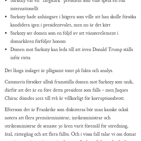
Sarkozy var en ”färgstark” president som ville spela en roll
internationellt
Sarkozy hade anhängare i högern som ville att han skulle försöka
kandidera igen i presidentvalet, men nu är det kört
Sarkozy ser domen som en följd av att vänsterelement i
domarkåren förföljer honom
Domen mot Sarkozy kan leda till att även Donald Trump ställs
inför rätta
Det långa inslaget är plågsamt tomt på fakta och analys.
Catomeris försöker alltså framställa domen mot Sarkozy som unik,
därför att det är en före detta president som fälls – men Jaques
Chirac dömdes 2011 till två år villkorligt för korruptionsbrott.
Eftersom det är Frankrike som diskuteras bör man kanske också
notera att flera premiärministrar, inrikesministrar och
utrikesministrar de senaste 30 åren varit föremål för utredning,
åtal, rättegång och att flera fällts. Och i vissa fall talar vi om domar