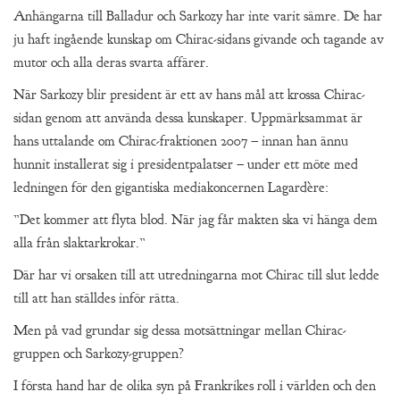
Anhängarna till Balladur och Sarkozy har inte varit sämre. De har
ju haft ingående kunskap om Chirac-sidans givande och tagande av
mutor och alla deras svarta affärer.
När Sarkozy blir president är ett av hans mål att krossa Chirac-
sidan genom att använda dessa kunskaper. Uppmärksammat är
hans uttalande om Chirac-fraktionen 2007 – innan han ännu
hunnit installerat sig i presidentpalatser – under ett möte med
ledningen för den gigantiska mediakoncernen Lagardère:
”Det kommer att flyta blod. När jag får makten ska vi hänga dem
alla från slaktarkrokar.”
Där har vi orsaken till att utredningarna mot Chirac till slut ledde
till att han ställdes inför rätta.
Men på vad grundar sig dessa motsättningar mellan Chirac-
gruppen och Sarkozy-gruppen?
I första hand har de olika syn på Frankrikes roll i världen och den