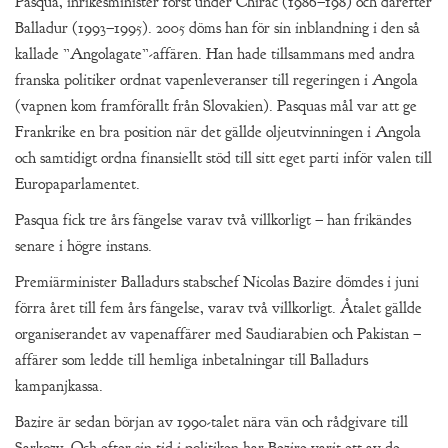
Pasqua, inrikesminister först under Chirac (1986–198) och därefter
Balladur (1993–1995). 2005 döms han för sin inblandning i den så
kallade ”Angolagate”-affären. Han hade tillsammans med andra
franska politiker ordnat vapenleveranser till regeringen i Angola
(vapnen kom framförallt från Slovakien). Pasquas mål var att ge
Frankrike en bra position när det gällde oljeutvinningen i Angola
och samtidigt ordna finansiellt stöd till sitt eget parti inför valen till
Europaparlamentet.
Pasqua fick tre års fängelse varav två villkorligt – han frikändes
senare i högre instans.
Premiärminister Balladurs stabschef Nicolas Bazire dömdes i juni
förra året till fem års fängelse, varav två villkorligt. Åtalet gällde
organiserandet av vapenaffärer med Saudiarabien och Pakistan –
affärer som ledde till hemliga inbetalningar till Balladurs
kampanjkassa.
Bazire är sedan början av 1990-talet nära vän och rådgivare till