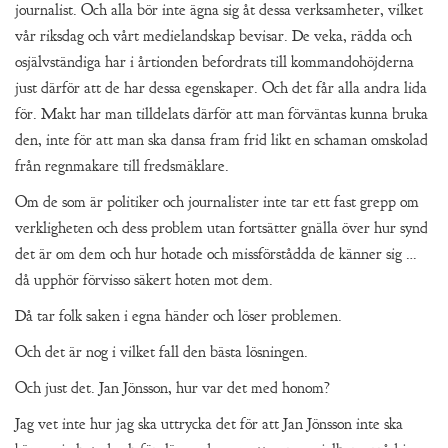
journalist. Och alla bör inte ägna sig åt dessa verksamheter, vilket
vår riksdag och vårt medielandskap bevisar. De veka, rädda och
osjälvständiga har i årtionden befordrats till kommandohöjderna
just därför att de har dessa egenskaper. Och det får alla andra lida
för. Makt har man tilldelats därför att man förväntas kunna bruka
den, inte för att man ska dansa fram frid likt en schaman omskolad
från regnmakare till fredsmäklare.
Om de som är politiker och journalister inte tar ett fast grepp om
verkligheten och dess problem utan fortsätter gnälla över hur synd
det är om dem och hur hotade och missförstådda de känner sig …
då upphör förvisso säkert hoten mot dem.
Då tar folk saken i egna händer och löser problemen.
Och det är nog i vilket fall den bästa lösningen.
Och just det. Jan Jönsson, hur var det med honom?
Jag vet inte hur jag ska uttrycka det för att Jan Jönsson inte ska