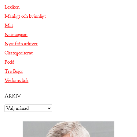
Lexikon
Manligt och kvinnligt
Mat
Nätmagasin
Nytt från arkivet
Okategoriserat
Podd
Tre Bojor
Veckans bok
Arkiv
Arkiv