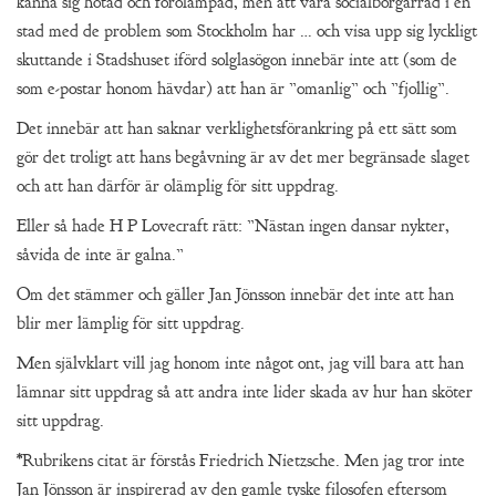
känna sig hotad och förolämpad, men att vara socialborgarråd i en
stad med de problem som Stockholm har … och visa upp sig lyckligt
skuttande i Stadshuset iförd solglasögon innebär inte att (som de
som e-postar honom hävdar) att han är ”omanlig” och ”fjollig”.
Det innebär att han saknar verklighetsförankring på ett sätt som
gör det troligt att hans begåvning är av det mer begränsade slaget
och att han därför är olämplig för sitt uppdrag.
Eller så hade H P Lovecraft rätt: ”Nästan ingen dansar nykter,
såvida de inte är galna.”
Om det stämmer och gäller Jan Jönsson innebär det inte att han
blir mer lämplig för sitt uppdrag.
Men självklart vill jag honom inte något ont, jag vill bara att han
lämnar sitt uppdrag så att andra inte lider skada av hur han sköter
sitt uppdrag.
*Rubrikens citat är förstås Friedrich Nietzsche. Men jag tror inte
Jan Jönsson är inspirerad av den gamle tyske filosofen eftersom