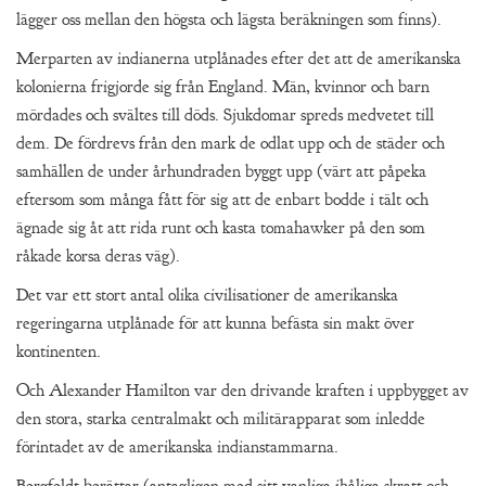
lägger oss mellan den högsta och lägsta beräkningen som finns).
Merparten av indianerna utplånades efter det att de amerikanska
kolonierna frigjorde sig från England. Män, kvinnor och barn
mördades och svältes till döds. Sjukdomar spreds medvetet till
dem. De fördrevs från den mark de odlat upp och de städer och
samhällen de under århundraden byggt upp (värt att påpeka
eftersom som många fått för sig att de enbart bodde i tält och
ägnade sig åt att rida runt och kasta tomahawker på den som
råkade korsa deras väg).
Det var ett stort antal olika civilisationer de amerikanska
regeringarna utplånade för att kunna befästa sin makt över
kontinenten.
Och Alexander Hamilton var den drivande kraften i uppbygget av
den stora, starka centralmakt och militärapparat som inledde
förintadet av de amerikanska indianstammarna.
Bergfeldt berättar (antagligen med sitt vanliga ihåliga skratt och