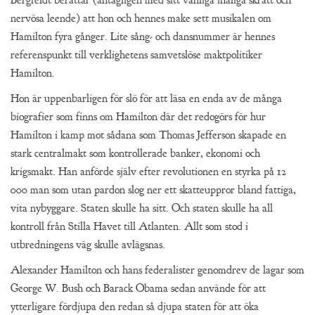
nervösa leende) att hon och hennes make sett musikalen om
Hamilton fyra gånger. Lite sång- och dansnummer är hennes
referenspunkt till verklighetens samvetslöse maktpolitiker
Hamilton.
Hon är uppenbarligen för slö för att läsa en enda av de många
biografier som finns om Hamilton där det redogörs för hur
Hamilton i kamp mot sådana som Thomas Jefferson skapade en
stark centralmakt som kontrollerade banker, ekonomi och
krigsmakt. Han anförde själv efter revolutionen en styrka på 12
000 man som utan pardon slog ner ett skatteuppror bland fattiga,
vita nybyggare. Staten skulle ha sitt. Och staten skulle ha all
kontroll från Stilla Havet till Atlanten. Allt som stod i
utbredningens väg skulle avlägsnas.
Alexander Hamilton och hans federalister genomdrev de lagar som
George W. Bush och Barack Obama sedan använde för att
ytterligare fördjupa den redan så djupa staten för att öka