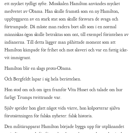
ett mycket tydligt syfte. Musikalen Hamilton användes mycket
medvetet av Obama. Han skulle framstå som en ny Hamilton,
uppbyggaren av en stark stat som skulle försvara de svaga och
förtrampade. Då måste man radera bort allt som i en normal
människas ögon skulle betraktas som ont, till exempel förintelsen av
indianerna. Till detta lägger man påhittade moment som att
Hamilton kämpade för frihet och mot slaveri och var en fattig icke-
vit immigrant.
Hamilton blir en slags proto-Obama.
Och Bergfeldt lapar i sig hela berättelsen.
Hon stod om och om igen framför Vita Huset och talade om hur
farligt Trumps twittrande var.
Själv sprider hon glatt något vida värre, hon kolporterar själva
förutsättningen för falska nyheter: falsk historia.
Den militärapparat Hamilton började bygga upp för utplånandet