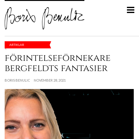
ARTIKLAR
förintelseförnekare
bergfeldts fantasier
BORIS BENULIC
NOVEMBER 28, 2021