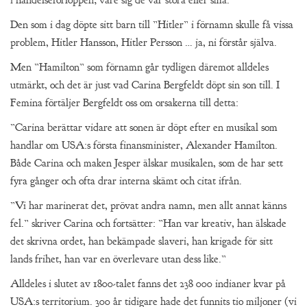
Den som i dag döpte sitt barn till ”Hitler” i förnamn skulle få vissa
problem, Hitler Hansson, Hitler Persson … ja, ni förstår själva.
Men ”Hamilton” som förnamn går tydligen däremot alldeles
utmärkt, och det är just vad Carina Bergfeldt döpt sin son till. I
Femina förtäljer Bergfeldt oss om orsakerna till detta:
”Carina berättar vidare att sonen är döpt efter en musikal som
handlar om USA:s första finansminister, Alexander Hamilton.
Både Carina och maken Jesper älskar musikalen, som de har sett
fyra gånger och ofta drar interna skämt och citat ifrån.
”Vi har marinerat det, prövat andra namn, men allt annat känns
fel.” skriver Carina och fortsätter: ”Han var kreativ, han älskade
det skrivna ordet, han bekämpade slaveri, han krigade för sitt
lands frihet, han var en överlevare utan dess like.”
Alldeles i slutet av 1800-talet fanns det 238 000 indianer kvar på
USA:s territorium. 300 år tidigare hade det funnits tio miljoner (vi