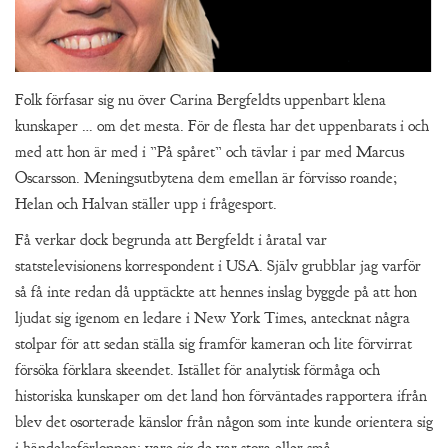
Folk förfasar sig nu över Carina Bergfeldts uppenbart klena
kunskaper … om det mesta. För de flesta har det uppenbarats i och
med att hon är med i ”På spåret” och tävlar i par med Marcus
Oscarsson. Meningsutbytena dem emellan är förvisso roande;
Helan och Halvan ställer upp i frågesport.
Få verkar dock begrunda att Bergfeldt i åratal var
statstelevisionens korrespondent i USA. Själv grubblar jag varför
så få inte redan då upptäckte att hennes inslag byggde på att hon
ljudat sig igenom en ledare i New York Times, antecknat några
stolpar för att sedan ställa sig framför kameran och lite förvirrat
försöka förklara skeendet. Istället för analytisk förmåga och
historiska kunskaper om det land hon förväntades rapportera ifrån
blev det osorterade känslor från någon som inte kunde orientera sig
i händelseförloppen; vare sig de var stora eller små.