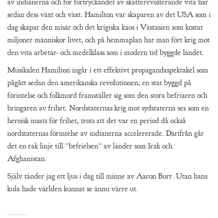
av indianerna och för förtryckandet av skatterevolterande vita har
sedan dess växt och växt. Hamilton var skaparen av det USA som i
dag skapar den misär och det krigiska kaos i Västasien som kostat
miljoner människor livet, och på hemmaplan har man fört krig mot
den vita arbetar- och medelklass som i modern tid byggde landet.
Musikalen Hamilton ingår i ett effektivt propagandaspektakel som
pågått sedan den amerikanska revolutionen; en stat byggd på
förintelse och folkmord framställer sig som den stora befriaren och
bringaren av frihet. Nordstaternas krig mot sydstaterna ses som en
heroisk insats för frihet, trots att det var en period då också
nordstaternas förintelse av indianerna accelererade. Därifrån går
det en rak linje till ”befrielsen” av länder som Irak och
Afghanistan.
Själv tänder jag ett ljus i dag till minne av Aaron Burr. Utan hans
kula hade världen kunnat se ännu värre ut.