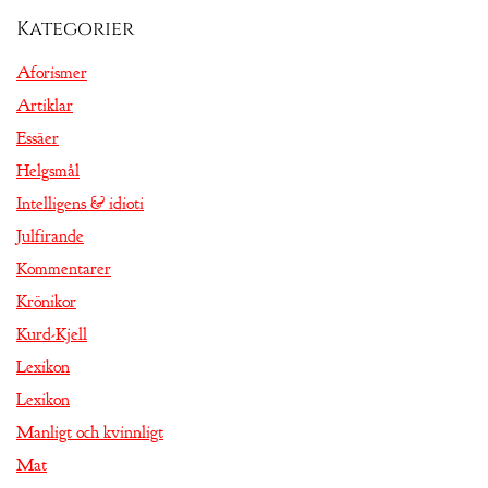
Kategorier
Aforismer
Artiklar
Essäer
Helgsmål
Intelligens & idioti
Julfirande
Kommentarer
Krönikor
Kurd-Kjell
Lexikon
Lexikon
Manligt och kvinnligt
Mat