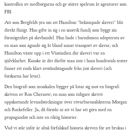
kontrollen av medborgarna och ge större spelrum åt agenturer som
FBI.
Att som Bergfeldt yra om att Hamilton ”bekämpade slaveri” blir
direkt fånigt. Han gifte in sig i en snorrik familj som byggt sin
förmögenhet på slavhandel. Han hade i barndomen adopterats av
en man som ägnade sig åt bland annat transport av slavar, och
Hamilton växte upp i ett Västindien där slaveri var en
självklarhet. Kanske är det därför man inte i hans hundratals texter
finner ett enda klart avståndstagande från just slaveri (och
forskarna har letat).
Den biografi som musikalen bygger på lutar sig mot en biografi
skriven av Ron Chernow; en man som tidigare skrivit
uppskattande levnadsteckningar över rövarbaronsläkterna Morgan
och Rockefeller. Ja, då förstår ni att vi har att göra med en
propagandist och inte en riktig historier.
Vad vi står inför är altså förfalskad historia skriven för att brukas i