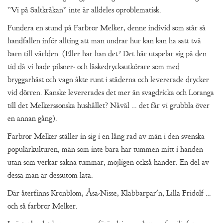
”Vi på Saltkråkan” inte är alldeles oproblematisk.
Fundera en stund på Farbror Melker, denne individ som står så
handfallen inför allting att man undrar hur kan kan ha satt två
barn till världen. (Eller har han det? Det här utspelar sig på den
tid då vi hade pilsner- och läskedrycksutkörare som med
bryggarhäst och vagn åkte runt i städerna och levererade drycker
vid dörren. Kanske levererades det mer än svagdricka och Loranga
till det Melkerssonska hushållet? Nåväl … det får vi grubbla över
en annan gång).
Farbror Melker ställer in sig i en lång rad av män i den svenska
populärkulturen, män som inte bara har tummen mitt i handen
utan som verkar sakna tummar, möjligen också händer. En del av
dessa män är dessutom lata.
Där återfinns Kronblom, Åsa-Nisse, Klabbarpar´n, Lilla Fridolf …
och så farbror Melker.