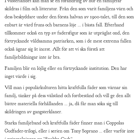
I västerlandet kan man se en förändring av hur en familjefar
skildras i film och litteratur. Från den som varit familjens värn och
dess beskyddare under den första halvan av 1900-talet, till den som
enbart är värd fruns och barnens löje … i bästa fall. Efterhand
tillkommer också en typ av fadersfigur som är utpräglat ond, den
förtryckande våldsamma patriarken, som i de mest extrema fallen
också ägnar sig åt incest. Allt för att vi ska förstå att
familjebildningar inte är bra.
Familjen blir en löjlig eller en förtryckande institution. Den har
inget värde i sig.
Vill man i populärkulturen hitta kraftfulla fäder som värnar sin
familj, tänker på dess välstånd och fortbestånd och vill ge den allt
bättre materiella förhållanden … ja, då får man söka sig till
skildringen av gangsterklaner.
Starka familjeband och kraftfulla fäder finner man i Coppolas
Gudfader-trilogi, eller i serien om Tony Soprano … eller varför inte