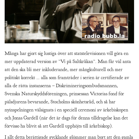
Många har gjort sig lustiga över att statstelevisionen vill göra en
mer uppdaterad version av ”Vi på Saltkråkan”. Man får väl anta
att den ska bli mer inkluderande, mer mångkulturell och mer
politiskt korrekt … alla som framträder i serien är certifierade av
alla de rätta instanserna – Diskrimineringsombudsmannen,
Svenska Naturskyddsföreningen, prinsessan Victorias fond för
pälsdjurens bevarande, Stocholms skönhetsråd, och så har
nyinspelningen välsignats i en speciell ceremoni av ärkebiskopen
och Jonas Gardell (när det är dags för denna tilldragelse kan det
förvisso ha blivit så att Gardell upphöjts till ärkebiskop).
I allt detta berättigade gycklande glömmer man bort att den gamla