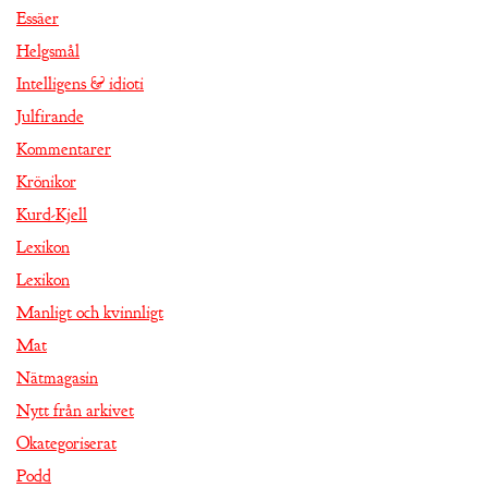
Essäer
Helgsmål
Intelligens & idioti
Julfirande
Kommentarer
Krönikor
Kurd-Kjell
Lexikon
Lexikon
Manligt och kvinnligt
Mat
Nätmagasin
Nytt från arkivet
Okategoriserat
Podd