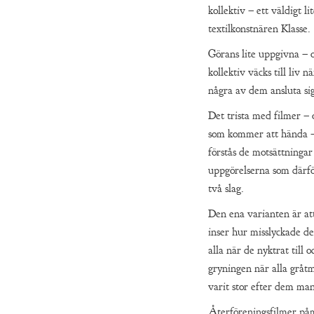
kollektiv – ett väldigt 
textilkonstnären Klasse.
Görans lite uppgivna – 
kollektiv väcks till liv 
några av dem ansluta si
Det trista med filmer –
som kommer att hända – a
förstås de motsättningar
uppgörelserna som därfö
två slag.
Den ena varianten är at
inser hur misslyckade de
alla när de nyktrat till o
gryningen när alla gråtmi
varit stor efter dem man
Återföreningsfilmer påmi