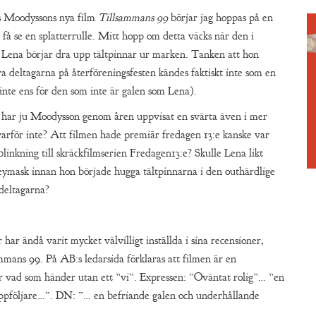
s Moodyssons nya film
Tillsammans 99
börjar jag hoppas på en
a få se en splatterrulle. Mitt hopp om detta väcks när den i
Lena börjar dra upp tältpinnar ur marken. Tanken att hon
a deltagarna på återföreningsfesten kändes faktiskt inte som en
(inte ens för den som inte är galen som Lena).
r har ju Moodysson genom åren uppvisat en svärta även i mer
varför inte? Att filmen hade premiär fredagen 13:e kanske var
 blinkning till skräckfilmserien Fredagen13:e? Skulle Lena likt
keymask innan hon började hugga tältpinnarna i den outhärdlige
deltagarna?
har ändå varit mycket välvilligt inställda i sina recensioner,
mmans 99. På AB:s ledarsida förklaras att filmen är en
r vad som händer utan ett ”vi”. Expressen: ”Oväntat rolig”… ”en
uppföljare…”. DN: ”… en befriande galen och underhållande