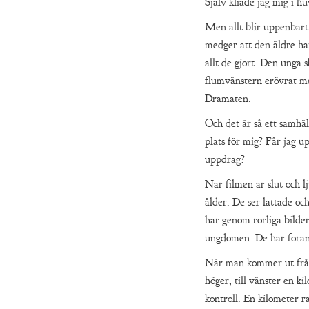
Själv kliade jag mig i 
Men allt blir uppenbart 
medger att den äldre ha
allt de gjort. Den unga 
flumvänstern erövrat med
Dramaten.
Och det är så ett samhäl
plats för mig? Får jag u
uppdrag?
När filmen är slut och l
ålder. De ser lättade oc
har genom rörliga bilder 
ungdomen. De har förän
När man kommer ut från
höger, till vänster en k
kontroll. En kilometer r