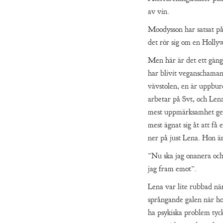
av vin.
Moodysson har satsat på
det rör sig om en Hollyw
Men här är det ett gäng
har blivit veganschaman 
vävstolen, en är uppbur
arbetar på Svt, och Len
mest uppmärksamhet geno
mest ägnat sig åt att få e
ner på just Lena. Hon är
”Nu ska jag onanera och 
jag fram emot”.
Lena var lite rubbad när 
språngande galen när ho
ha psykiska problem tyck