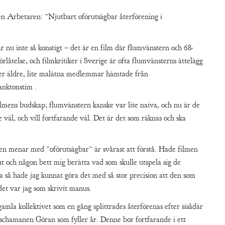
en Arbetaren: ”Njutbart oförutsägbar återförening i
r nu inte så konstigt – det är en film där flumvänstern och 68-
rlåtelse, och filmkritiker i Sverige är ofta flumvänsterns ättelägg
ller äldre, lite malätna medlemmar hämtade från
anktonstim .
ilmens budskap; flumvänstern kanske var lite naiva, och nu är de
e väl, och vill fortfarande väl. Det är det som räknas och ska
en menar med ”oförutsägbar” är svårast att förstå. Hade filmen
t och någon bett mig berätta vad som skulle utspela sig de
så hade jag kunnat göra det med så stor precision att den som
 det var jag som skrivit manus.
gamla kollektivet som en gång splittrades återförenas efter sisådär
nschamanen Göran som fyller år. Denne bor fortfarande i ett