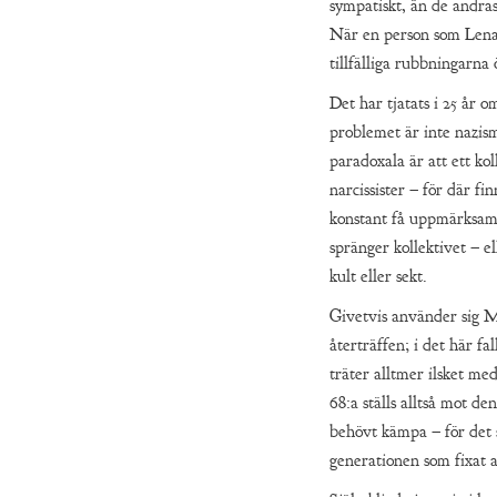
sympatiskt, än de andras
När en person som Lena h
tillfälliga rubbningarna
Det har tjatats i 25 år o
problemet är inte nazism
paradoxala är att ett kol
narcissister – för där fi
konstant få uppmärksamhe
spränger kollektivet – el
kult eller sekt.
Givetvis använder sig 
återträffen; i det här f
träter alltmer ilsket me
68:a ställs alltså mot d
behövt kämpa – för det s
generationen som fixat a