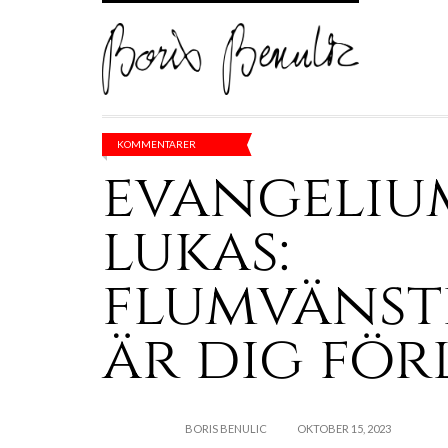
KOMMENTARER
evangeliu
lukas:
flumvänste
är dig för
BORIS BENULIC
OKTOBER 15, 2023