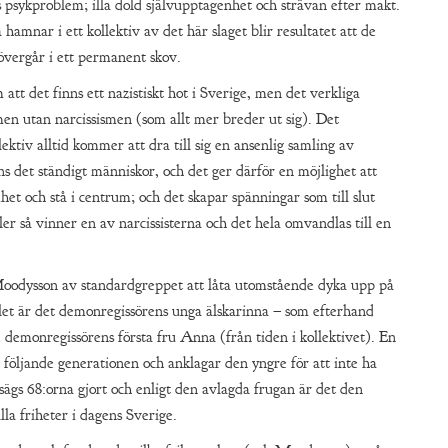
 psykproblem; illa dold självupptagenhet och strävan efter makt.
amnar i ett kollektiv av det här slaget blir resultatet att de
 övergår i ett permanent skov.
m att det finns ett nazistiskt hot i Sverige, men det verkliga
en utan narcissismen (som allt mer breder ut sig). Det
lektiv alltid kommer att dra till sig en ansenlig samling av
nns det ständigt människor, och det ger därför en möjlighet att
t och stå i centrum; och det skapar spänningar som till slut
ler så vinner en av narcissisterna och det hela omvandlas till en
Moodysson av standardgreppet att låta utomstående dyka upp på
allet är det demonregissörens unga älskarinna – som efterhand
d demonregissörens första fru Anna (från tiden i kollektivet). En
en följande generationen och anklagar den yngre för att inte ha
ägs 68:orna gjort och enligt den avlagda frugan är det den
lla friheter i dagens Sverige.