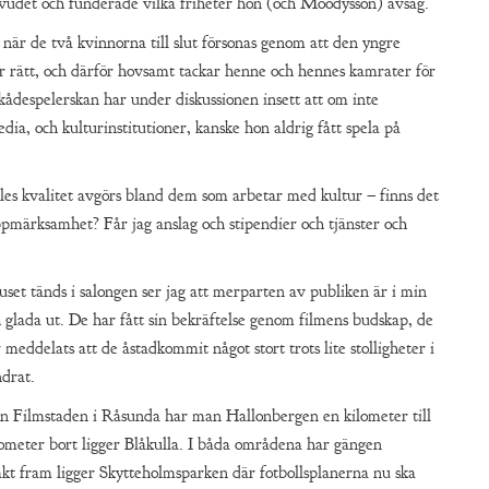
huvudet och funderade vilka friheter hon (och Moodysson) avsåg.
när de två kvinnorna till slut försonas genom att den yngre
r rätt, och därför hovsamt tackar henne och hennes kamrater för
skådespelerskan har under diskussionen insett att om inte
ia, och kulturinstitutioner, kanske hon aldrig fått spela på
les kvalitet avgörs bland dem som arbetar med kultur – finns det
ppmärksamhet? Får jag anslag och stipendier och tjänster och
juset tänds i salongen ser jag att merparten av publiken är i min
h glada ut. De har fått sin bekräftelse genom filmens budskap, de
meddelats att de åstadkommit något stort trots lite stolligheter i
drat.
 Filmstaden i Råsunda har man Hallonbergen en kilometer till
ilometer bort ligger Blåkulla. I båda områdena har gängen
akt fram ligger Skytteholmsparken där fotbollsplanerna nu ska