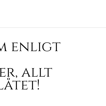
m enligt
r, allt
låtet!