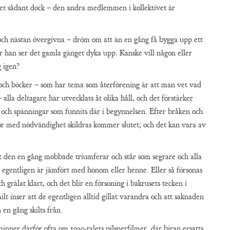
litet sådant dock – den andra medlemmen i kollektivet är
och nästan övergivna – dröm om att än en gång få bygga upp ett
när han ser det gamla gänget dyka upp. Kanske vill någon eller
g igen?
 och böcker – som har tema som återförening är att man vet vad
lla deltagare har utvecklats åt olika håll, och det förstärker
 och spänningar som funnits där i begynnelsen. Efter bråken och
r med nödvändighet skildras kommer slutet; och det kan vara av
t den en gång mobbade triumferar och står som segrare och alla
 egentligen är jämfört med honom eller henne. Eller så försonas
ch grälat klart, och det blir en försoning i bakrusets tecken i
lt inser att de egentligen alltid gillat varandra och att saknaden
 en gång skilts från.
nner därför ofta om 1930-talets pilsnerfilmer, där biran ersatts