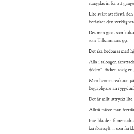
stängslas in för att gäng
Lite svårt att förstå de
betänker den verklighet
Det man gjort som kultur
som Tillsammans 99.
Det ska bedömas med hjä
Alla i salongen skrattad
döden”. Sicken tokig en,
Men hennes reaktion på 
begripligare än ryggdun
Det är milt uttryckt lit
Alltså måste man fortsätt
Inte likt de i filmens s
körsbärssylt … som förkl