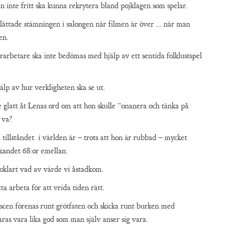
en inte fritt ska kunna rekrytera bland pojklagen som spelar.
n lättade stämningen i salongen när filmen är över … när man
en.
arbetare ska inte bedömas med hjälp av ett sentida folklustspel
lp av hur verkligheten ska se ut.
e glatt åt Lenas ord om att hon skulle ”onanera och tänka på
 va?
tillståndet i världen är – trots att hon är rubbad – mycket
kandet 68:or emellan.
e oklart vad av värde vi åstadkom.
a arbeta för att vrida tiden rätt.
lutscen förenas runt grötfaten och skicka runt burken med
aras vara lika god som man själv anser sig vara.