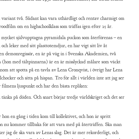
 variant två. Sådant kan vara uthärdligt och rentav charmigt om
oodfilm om en highschoolklass som träffas igen efter 25 år.
 mycket självupptagna pyramidala puckon som återförenas – en
och leker med sitt plasttotemdjur, en har vigt sitt liv åt
en demonregissör, en är på väg in i Svenska Akademien, två
a (hon med tältpinnarna) är en är misslyckad målare som väckt
m att spotta på en tavla av Lena Cronqvist, i övrigt har Lena
lchocker och sitta på hispan. Tro för allt i världen inte att jag ser
 filmens ljuspunkt och har den bästa repliken:
tänka på döden. Och snart börjar tredje världskriget och det ser
hon en gång i tiden kom till kollektivet, och hon är spritt
n nu kommer tillbaka för att vara med på återträffen. Ska man
er jag de ska vara av Lenas slag. Det är mer rekorderligt, och