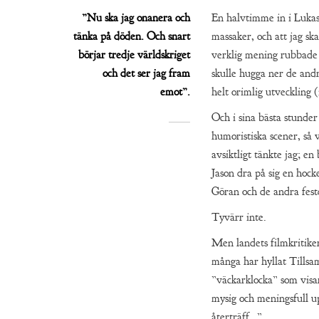
”Nu ska jag onanera och
En halvtimme in i Luka
tänka på döden. Och snart
massaker, och att jag sk
börjar tredje världskriget
verklig mening rubbade 
och det ser jag fram
skulle hugga ner de andr
emot”.
helt orimlig utveckling 
Och i sina bästa stunde
humoristiska scener, så 
avsiktligt tänkte jag; en
Jason dra på sig en hoc
Göran och de andra fest
Tyvärr inte.
Men landets filmkritiker 
många har hyllat Tillsa
”väckarklocka” som visa
mysig och meningsfull 
återträff…”.