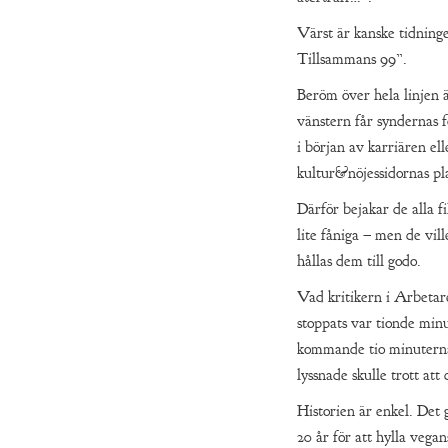
Värst är kanske tidning
Tillsammans 99”.
Beröm över hela linjen ä
vänstern får syndernas fö
i början av karriären e
kultur&nöjessidornas pl
Därför bejakar de alla f
lite fåniga – men de vill
hållas dem till godo.
Vad kritikern i Arbetar
stoppats var tionde minu
kommande tio minuterna 
lyssnade skulle trott att
Historien är enkel. Det 
20 år för att hylla vega