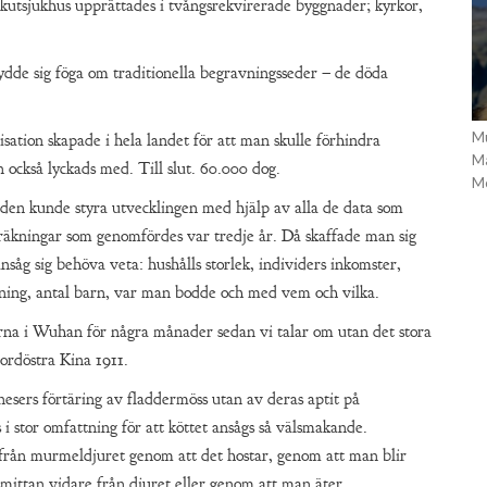
kutsjukhus upprättades i tvångsrekvirerade byggnader; kyrkor,
de sig föga om traditionella begravningsseder – de döda
Mu
isation skapade i hela landet för att man skulle förhindra
Ma
 också lyckads med. Till slut. 60.000 dog.
Mo
den kunde styra utvecklingen med hjälp av alla de data som
kräkningar som genomfördes var tredje år. Då skaffade man sig
såg sig behöva veta: hushålls storlek, individers inkomster,
tällning, antal barn, var man bodde och med vem och vilka.
rna i Wuhan för några månader sedan vi talar om utan det stora
nordöstra Kina 1911.
nesers förtäring av fladdermöss utan av deras aptit på
 stor omfattning för att köttet ansågs så välsmakande.
från murmeldjuret genom att det hostar, genom att man blir
smittan vidare från djuret eller genom att man äter