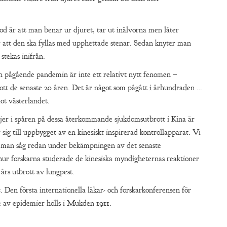
od är att man benar ur djuret, tar ut inälvorna men låter
 att den ska fyllas med upphettade stenar. Sedan knyter man
 stekas inifrån.
n pågående pandemin är inte ett relativt nytt fenomen –
ott de senaste 20 åren. Det är något som pågått i århundraden …
mot västerlandet.
jer i spåren på dessa återkommande sjukdomsutbrott i Kina är
 sig till uppbygget av en kinesiskt inspirerad kontrollapparat. Vi
 – man såg redan under bekämpningen av det senaste
 hur forskarna studerade de kinesiska myndigheternas reaktioner
års utbrott av lungpest.
t. Den första internationella läkar- och forskarkonferensen för
av epidemier hölls i Mukden 1911.