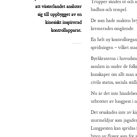
Trupper sändes ut och a
att västerlandet ansluter
badhus och tempel.
sig till uppbygget av en
De som hade makten bryd
kinesiskt inspirerad
kremerades omgående.
kontrollapparat.
En helt ny kontrollorgan
spridningen – vilket man
Byråkraterna i huvudsta
samlats in under de fol
kunskaper om allt man an
civila status, sociala s
Nu är det inte händelse
utbrottet av lungpest i 
Det orsakades inte av ki
murmeldjur som jagades i
Lungpesten kan spridas 
biten av flugor som för 