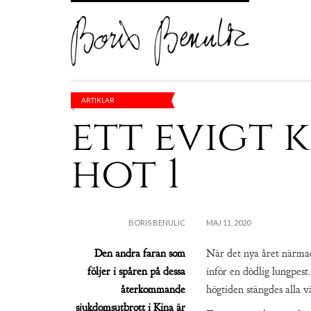
ARTIKLAR
ett evigt k
hot 1
BORIS BENULIC
MAJ 11, 2020
Den andra faran som
När det nya året närmad
följer i spåren på dessa
inför en dödlig lungpest
återkommande
högtiden stängdes alla vä
sjukdomsutbrott i Kina är