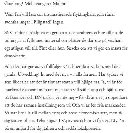
Göteborg! Möllevången i Malmö!
Vem fan vill läsa om traumatiserade flyktingbarn som rånar
svenska ungar i Filipstad? Ingen.
Så vi räddar lokalpressen genom att centralisera och se till att de
tidningarna fylls med material om platser de där ute på vischan
egentligen vill till. Fint eller hur. Snacka om att vi gör en insats för
demokratin.
Allt det här gör att vi fullföljer vårt liberala arv, bort med det
gamla. Utveckling! In med det nya – i alla former. Här tycker vi
som liberaler att det är fint att staten vill hjälpa oss. Ja, vi är för
marknadsekonomi men om nu staten vill ställa upp och hjälpa oss
på Bonniers och DN tackar vi inte nej – för då är det ju uppenbart
att de har samma inställning som vi. Och vi är för fria marknader.
Vi satt lite illa till mellan 2015 och 2020 ekonomiskt sett, men så
såg staten till att Telia köpte TV4 av oss och så vi fick ett EU-lån
på en miljard för digitalisera och rädda lokalpressen.