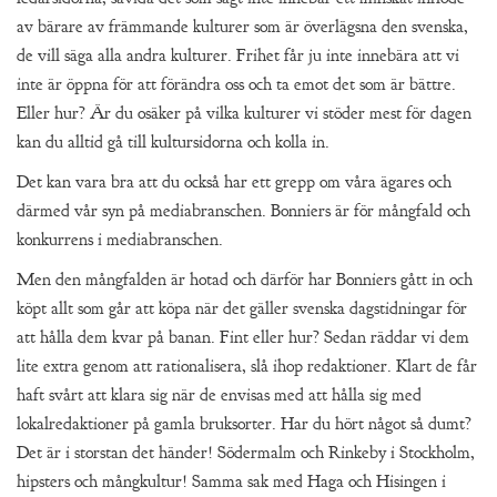
av bärare av främmande kulturer som är överlägsna den svenska,
de vill säga alla andra kulturer. Frihet får ju inte innebära att vi
inte är öppna för att förändra oss och ta emot det som är bättre.
Eller hur? Är du osäker på vilka kulturer vi stöder mest för dagen
kan du alltid gå till kultursidorna och kolla in.
Det kan vara bra att du också har ett grepp om våra ägares och
därmed vår syn på mediabranschen. Bonniers är för mångfald och
konkurrens i mediabranschen.
Men den mångfalden är hotad och därför har Bonniers gått in och
köpt allt som går att köpa när det gäller svenska dagstidningar för
att hålla dem kvar på banan. Fint eller hur? Sedan räddar vi dem
lite extra genom att rationalisera, slå ihop redaktioner. Klart de får
haft svårt att klara sig när de envisas med att hålla sig med
lokalredaktioner på gamla bruksorter. Har du hört något så dumt?
Det är i storstan det händer! Södermalm och Rinkeby i Stockholm,
hipsters och mångkultur! Samma sak med Haga och Hisingen i