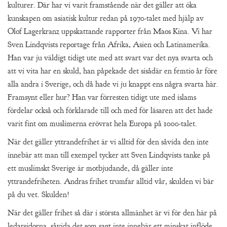
kulturer. Där har vi varit framstående när det gäller att öka
kunskapen om asiatisk kultur redan på 1970-talet med hjälp av
Olof Lagerkranz uppskattande rapporter från Maos Kina. Vi har
Sven Lindqvists reportage från Afrika, Asien och Latinamerika.
Han var ju väldigt tidigt ute med att svart var det nya svarta och
att vi vita har en skuld, han påpekade det sisådär en femtio år före
alla andra i Sverige, och då hade vi ju knappt ens några svarta här.
Framsynt eller hur? Han var förresten tidigt ute med islams
fördelar också och förklarade till och med för läsaren att det hade
varit fint om muslimerna erövrat hela Europa på 1000-talet.
När det gäller yttrandefrihet är vi alltid för den såvida den inte
innebär att man till exempel tycker att Sven Lindqvists tanke på
ett muslimskt Sverige är motbjudande, då gäller inte
yttrandefriheten. Andras frihet trumfar alltid vår, skulden vi bär
på du vet. Skulden!
När det gäller frihet så där i största allmänhet är vi för den här på
ledarsidorna, såvida det som sagt inte innebär ett minskat inflöde