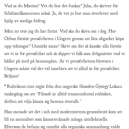
Vad sa du Mattias? Vet du hur det funkar? Jaha, du skriver för
Schibstedkoncernen också. Ja, de vet ju hur man överlever med
hjälp av statliga bidrag.
Men nu tror jag du har fattat. Vad ska du skiva om i dag. Hur
Orban förstör pressfriheten i Ungern genom att låta oligarker köpa
upp tidningar? Utmärkt ämne! Skriv om det så kanske alla förstår
att vi är för pressfrihet och så slipper vi folk som ifrågasätter vad vi
håller på med på hemmaplan. Är vi pressfrihetens försvara i
Ungern måste väl det väl innebära att vi alltid är för pressfrihet.
Briljant!
* Rubrikens citat utgår från den ungerske filosofen György Lukacs
tankegång om att ”Filosofi är alltid transcendental rotlöshet,
driften att vilja känna sig hemma överallt.”
Han menade att det i och med modernitetens genombrott kom att
bli en mentalitet som kännetecknade många intellektuella.
Eftersom de befann sig utanför alla organiska sammanhang valde