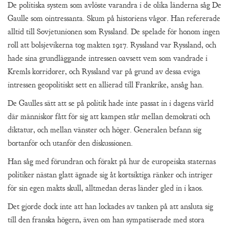
De politiska system som avlöste varandra i de olika länderna såg De
Gaulle som ointressanta. Skum på historiens vågor. Han refererade
alltid till Sovjetunionen som Ryssland. De spelade för honom ingen
roll att bolsjevikerna tog makten 1917. Ryssland var Ryssland, och
hade sina grundläggande intressen oavsett vem som vandrade i
Kremls korridorer, och Ryssland var på grund av dessa eviga
intressen geopolitiskt sett en allierad till Frankrike, ansåg han.
De Gaulles sätt att se på politik hade inte passat in i dagens värld
där människor fått för sig att kampen står mellan demokrati och
diktatur, och mellan vänster och höger. Generalen befann sig
bortanför och utanför den diskussionen.
Han såg med förundran och förakt på hur de europeiska staternas
politiker nästan glatt ägnade sig åt kortsiktiga ränker och intriger
för sin egen makts skull, alltmedan deras länder gled in i kaos.
Det gjorde dock inte att han lockades av tanken på att ansluta sig
till den franska högern, även om han sympatiserade med stora