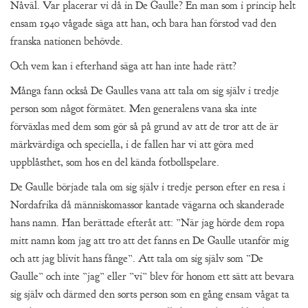
Nåväl. Var placerar vi då in De Gaulle? En man som i princip helt
ensam 1940 vågade säga att han, och bara han förstod vad den
franska nationen behövde.
Och vem kan i efterhand säga att han inte hade rätt?
Många fann också De Gaulles vana att tala om sig själv i tredje
person som något förmätet. Men generalens vana ska inte
förväxlas med dem som gör så på grund av att de tror att de är
märkvärdiga och speciella, i de fallen har vi att göra med
uppblåsthet, som hos en del kända fotbollspelare.
De Gaulle började tala om sig själv i tredje person efter en resa i
Nordafrika då människomassor kantade vägarna och skanderade
hans namn. Han berättade efteråt att: ”När jag hörde dem ropa
mitt namn kom jag att tro att det fanns en De Gaulle utanför mig
och att jag blivit hans fånge”. Att tala om sig själv som ”De
Gaulle” och inte ”jag” eller ”vi” blev för honom ett sätt att bevara
sig själv och därmed den sorts person som en gång ensam vågat ta