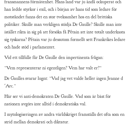
fransmannens förmätenhet. Hans land var ju ändå ockuperat och
han ledde styrkor i exil, och i början av hans tid som ledare för
motståndet fanns det en stor tveksamhet hos en del brittiska
politiker. Skulle man verkligen stödja De Gaulle? Skulle man inte
istället rikta in sig på att försöka få Pétain att inte totalt underkasta
sig tyskarna? Pétain var ju dessutom formellt sett Frankrikes ledare
och hade stöd i parlamentet.
Vid ett tillfälle får De Gaulle den impertinenta frågan:
”Vem representerar ni egentligen? Vem har valt er?”
De Gaulles svarar lugnt: ”Vad jag vet valde heller ingen Jeanne d
´Arc.”
Här ser vi anti-demokraten De Gaulle. Vad som är bäst för
nationen avgörs inte alltid i demokratiska val.
I mytologiseringen av andra världskriget framställs det ofta som en
strid mellan demokrati och diktatur.