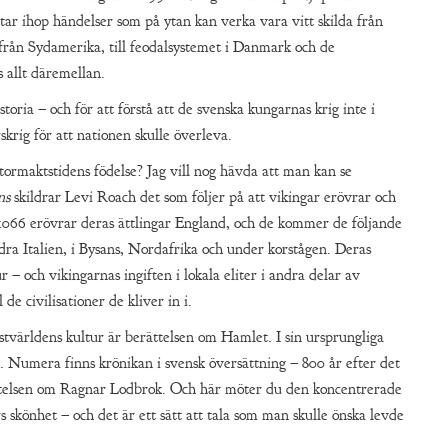
ätar ihop händelser som på ytan kan verka vara vitt skilda från
 från Sydamerika, till feodalsystemet i Danmark och de
s allt däremellan.
storia – och för att förstå att de svenska kungarnas krig inte i
skrig för att nationen skulle överleva.
tormaktstidens födelse? Jag vill nog hävda att man kan se
ns
skildrar Levi Roach det som följer på att vikingar erövrar och
1066 erövrar deras ättlingar England, och de kommer de följande
södra Italien, i Bysans, Nordafrika och under korstågen. Deras
 – och vikingarnas ingiften i lokala eliter i andra delar av
 de civilisationer de kliver in i.
stvärldens kultur är berättelsen om Hamlet. I sin ursprungliga
. Numera finns krönikan i svensk översättning – 800 år efter det
ättelsen om Ragnar Lodbrok. Och här möter du den koncentrerade
s skönhet – och det är ett sätt att tala som man skulle önska levde