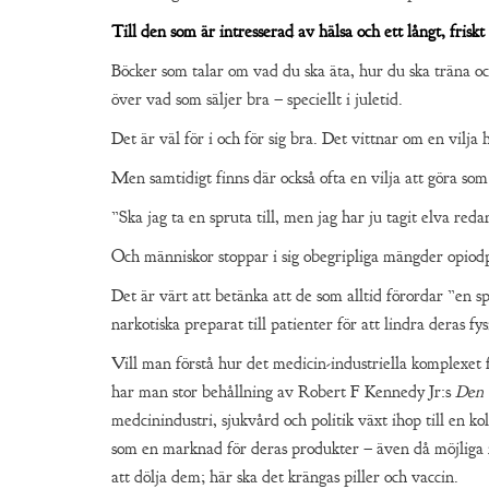
Till den som är intresserad av hälsa och ett långt, friskt 
Böcker som talar om vad du ska äta, hur du ska träna och 
över vad som säljer bra – speciellt i juletid.
Det är väl för i och för sig bra. Det vittnar om en vilj
Men samtidigt finns där också ofta en vilja att göra som
”Ska jag ta en spruta till, men jag har ju tagit elva reda
Och människor stoppar i sig obegripliga mängder opiod
Det är värt att betänka att de som alltid förordar ”en 
narkotiska preparat till patienter för att lindra deras fy
Vill man förstå hur det medicin-industriella komplexet
har man stor behållning av Robert F Kennedy Jr:s
Den 
medcinindustri, sjukvård och politik växt ihop till en ko
som en marknad för deras produkter – även då möjliga n
att dölja dem; här ska det krängas piller och vaccin.