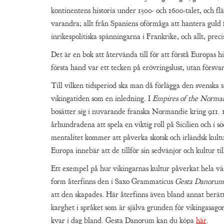
kontinentens historia under 1500- och 1600-talet, och fl
varandra; allt från Spaniens oförmåga att hantera guld
inrikespolitiska spänningarna i Frankrike, och allt, preci
Det är en bok att återvända till för att förstå Europas hi
första hand var ett tecken på erövringslust, utan försvar
Till vilken tidsperiod ska man då förlägga den svenska s
vikingatiden som en inledning. I
Empires of the Norma
bosätter sig i nuvarande franska Normandie kring 911. 
århundradena att spela en viktig roll på Sicilien och i 
mentalitet kommer att påverka skotsk och irländsk kultur
Europa innebär att de tillför sin sedvänjor och kultur till
Ett exempel på hur vikingarnas kultur påverkat hela vä
form återfinns den i Saxo Grammaticus
Gesta Danorum
att den skapades. Här återfinns även bland annat ber
karghet i språket som är själva grunden för vikingasagor
kvar i dag bland. Gesta Danorum kan du köpa
här
.