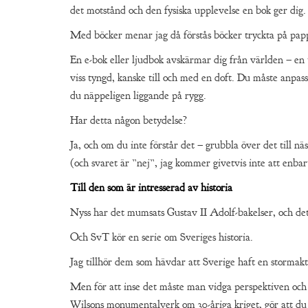
det motstånd och den fysiska upplevelse en bok ger dig.
Med böcker menar jag då förstås böcker tryckta på papp
En e-bok eller ljudbok avskärmar dig från världen – en
viss tyngd, kanske till och med en doft. Du måste anpass
du näppeligen liggande på rygg.
Har detta någon betydelse?
Ja, och om du inte förstår det – grubbla över det till nä
(och svaret är ”nej”, jag kommer givetvis inte att enbar
Till den som är intresserad av historia
Nyss har det mumsats Gustav II Adolf-bakelser, och det 
Och SvT kör en serie om Sveriges historia.
Jag tillhör dem som hävdar att Sverige haft en stormaktst
Men för att inse det måste man vidga perspektiven och
Wilsons monumentalverk om 30-åriga kriget, gör att du