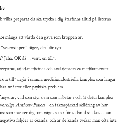
liv
vilka preparat du ska trycka i dig återfinns alltid på listorna
a hos många att vårda den gåva som kroppen är.
 ”vetenskapen” säger, det blir typ:
n? Jaha, OK då … visst, en till”.
preparat, adhd-mediciner och anti-depressiva medikamenter.
spruta till” ingår i samma medicinindustriella komplex som langar
siska smärtor eller psykiska problem.
 fungerar, vad som styr dem som arbetar i och åt detta komplex
verklige Anthony Faucci
– en faktaspäckad skildring av hur
loss som inte ser dig som något som i första hand ska botas utan
egativa följder är okända, och är de kända tvekar man ofta inte