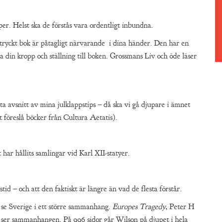
er. Helst ska de förstås vara ordentligt inbundna.
 tryckt bok är påtagligt närvarande i dina händer. Den har en
a din kropp och ställning till boken. Grossmans Liv och öde läser
sta avsnitt av mina julklappstips – då ska vi gå djupare i ämnet
t föreslå böcker från Cultura Aetatis).
har hållits samlingar vid Karl XII-statyer.
id – och att den faktiskt är längre än vad de flesta förstår.
 se Sverige i ett större sammanhang.
Europes Tragedy
, Peter H
 ser sammanhangen. På 996 sidor går Wilson på djupet i hela